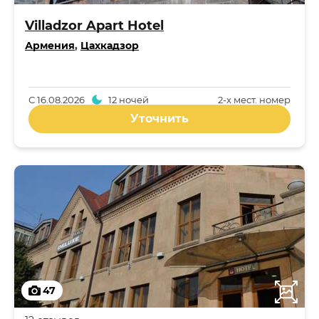
Villadzor Apart Hotel
Армения
,
Цахкадзор
С
16.08.2026
12 ночей
2-x мест. номер
Уточнить
47