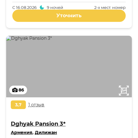
С
16.08.2026
9 ночей
2-x мест. номер
Уточнить
86
3,7
1 отзыв
Dghyak Pansion 3*
Армения
,
Дилижан