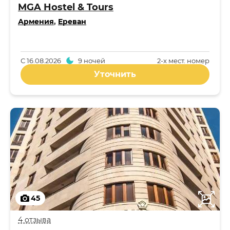
MGA Hostel & Tours
Армения
,
Ереван
С
16.08.2026
9 ночей
2-x мест. номер
Уточнить
45
4 отзыва