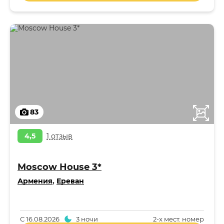
83
4,5
1 отзыв
Moscow House 3*
Армения
,
Ереван
С
16.08.2026
3 ночи
2-x мест. номер