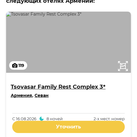
следующих отелях Армении:
119
Tsovasar Family Rest Complex 3*
Армения
,
Севан
С
16.08.2026
8 ночей
2-x мест. номер
Уточнить