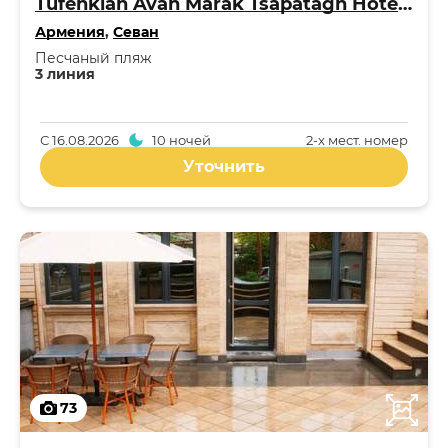
Tufenkian Avan Marak Tsapatagh Hotel 4*
Армения
,
Севан
Песчаный пляж
3 линия
С
16.08.2026
10 ночей
2-x мест. номер
Уточнить
73