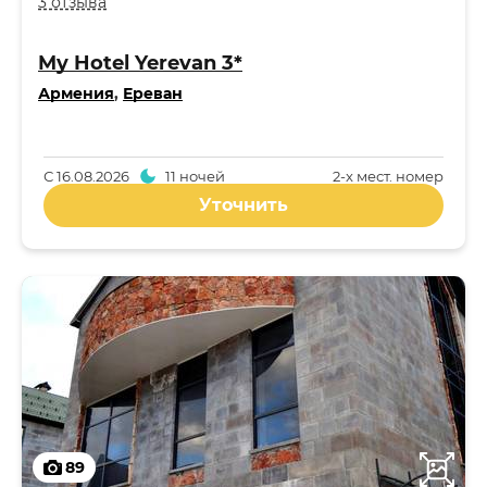
3 отзыва
My Hotel Yerevan 3*
Армения
,
Ереван
С
16.08.2026
11 ночей
2-x мест. номер
Уточнить
89