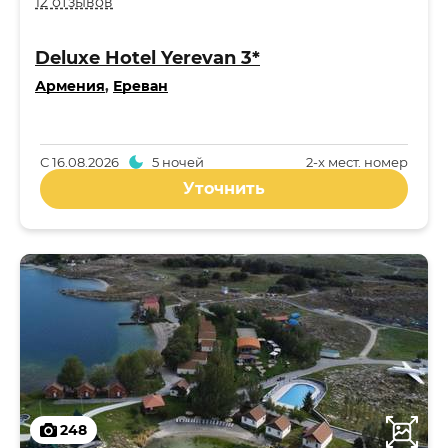
12 отзывов
Deluxe Hotel Yerevan 3*
Армения
,
Ереван
С
16.08.2026
5 ночей
2-x мест. номер
Уточнить
248