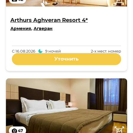
Arthurs Aghveran Resort 4*
Армения
,
Агверан
С
16.08.2026
9 ночей
2-x мест. номер
Уточнить
47