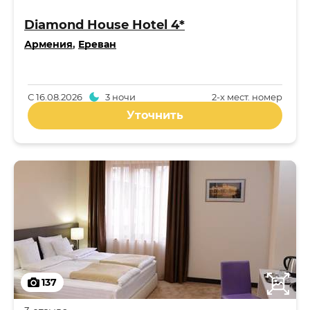
Diamond House Hotel 4*
Армения
,
Ереван
С
16.08.2026
3 ночи
2-x мест. номер
Уточнить
137