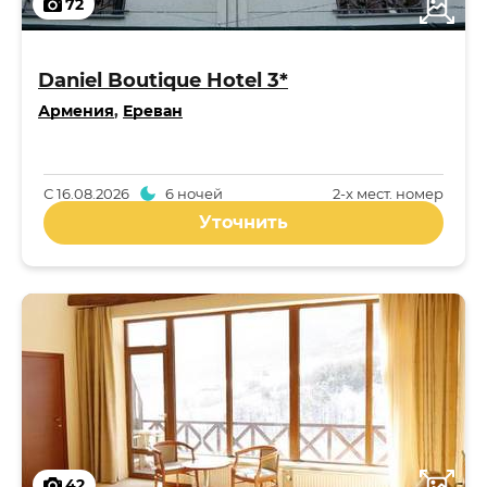
72
Daniel Boutique Hotel 3*
Армения
,
Ереван
С
16.08.2026
6 ночей
2-x мест. номер
Уточнить
42