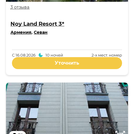
3 отзыва
Noy Land Resort 3*
Армения
,
Севан
С
16.08.2026
10 ночей
2-x мест. номер
Уточнить