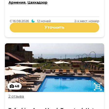
Армения
,
Цахкадзор
С
16.08.2026
12 ночей
2-x мест. номер
Уточнить
48
2 отзыва