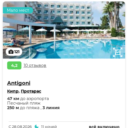
Мало мест
121
4,2
10 отзывов
Antigoni
Кипр
,
Протарас
47 км
до аэропорта
Песчаный пляж
250 м
до пляжа ,
3 линия
С
28.08.2026
11 ночей
всё включено