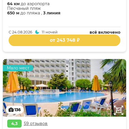
64 км
до аэропорта
Песчаный пляж
650 м
до пляжа ,
3 линия
С
24.08.2026
11 ночей
всё включено
от 243 748 ₽
Мало мест
136
4,3
59 отзывов