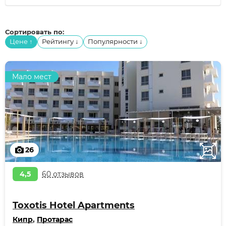
Сортировать по:
Цене
Рейтингу
Популярности
↑
↓
↓
Мало мест
26
4,5
60 отзывов
Toxotis Hotel Apartments
Кипр
,
Протарас