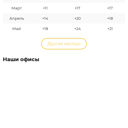
Март
+11
+17
+17
Апрель
+14
+20
+18
Май
+18
+24
+21
Другие месяцы
Наши офисы