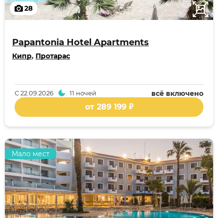
28
Papantonia Hotel Apartments
Кипр
,
Протарас
С
22.09.2026
11 ночей
всё включено
от 289 199 ₽
Мало мест