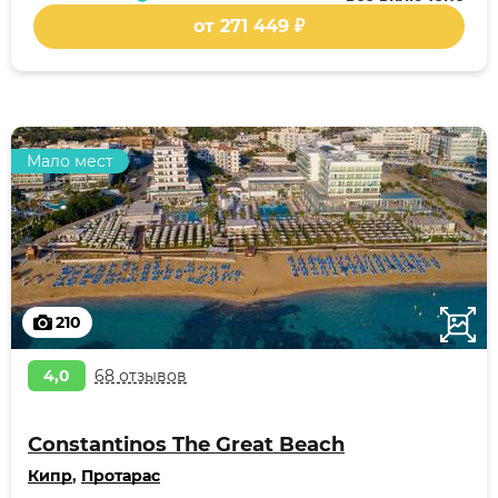
от 271 449 ₽
Мало мест
210
4,0
68 отзывов
Constantinos The Great Beach
Кипр
,
Протарас