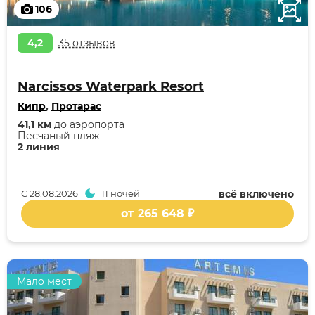
106
4,2
35 отзывов
Narcissos Waterpark Resort
Кипр
,
Протарас
41,1 км
до аэропорта
Песчаный пляж
2 линия
С
28.08.2026
11 ночей
всё включено
от 265 648 ₽
Мало мест