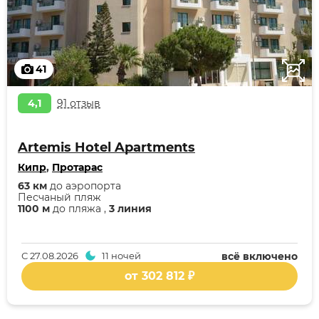
41
4,1
91 отзыв
Artemis Hotel Apartments
Кипр
,
Протарас
63 км
до аэропорта
Песчаный пляж
1100 м
до пляжа ,
3 линия
С
27.08.2026
11 ночей
всё включено
от 302 812 ₽