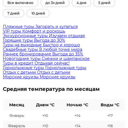
Все включено
до 3х дней
4 дня
5 дней
7 дней
10 дней
Пляжные туры
Загорать и купаться
VIP туры
Комфорт и роскошь
Экскурсионные туры
Изучаем отдыхая
Горящие туры
Выгода до 30%
Туры на выходные
Быстро и хорошо
Свадебные туры
В любой точке мира
Раннее бронирование
Выгода до 35%
Новогодние туры
Снежки и шампанское
Туры в кредит
Отдыхай сейчас!
Горнолыжные туры
Горнолыжные туры
Отдых с детьми
Отдых с детьми
Морские круизы
Морские круизы
Средняя температура по месяцам
Месяц
Днем °C
Ночью °C
Воды °C
Январь
+10
+14
+17
Февраль
+10
+14
+16