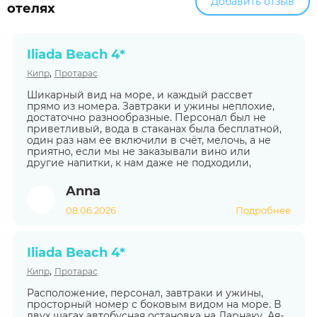
Добавить отзыв
отелях
Iliada Beach 4*
,
Кипр
Протарас
Шикарный вид на море, и каждый рассвет
прямо из номера. Завтраки и ужины неплохие,
достаточно разнообразные. Персонал был не
приветливый, вода в стаканах была бесплатной,
один раз нам ее включили в счёт, мелочь, а не
приятно, если мы не заказывали вино или
другие напитки, к нам даже не подходили,
Anna
08.06.2026
Подробнее
Iliada Beach 4*
,
Кипр
Протарас
Расположение, персонал, завтраки и ужины,
просторный номер с боковым видом на море. В
двух шагах автобусная остановка на Ларнаку, Ая-