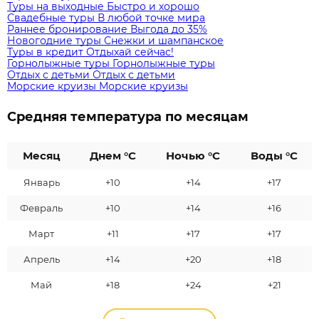
Туры на выходные
Быстро и хорошо
Свадебные туры
В любой точке мира
Раннее бронирование
Выгода до 35%
Новогодние туры
Снежки и шампанское
Туры в кредит
Отдыхай сейчас!
Горнолыжные туры
Горнолыжные туры
Отдых с детьми
Отдых с детьми
Морские круизы
Морские круизы
Средняя температура по месяцам
Месяц
Днем °C
Ночью °C
Воды °C
Январь
+10
+14
+17
Февраль
+10
+14
+16
Март
+11
+17
+17
Апрель
+14
+20
+18
Май
+18
+24
+21