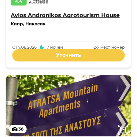
4,4
2 отзыва
Ayios Andronikos Agrotourism House
Кипр
,
Никосия
С
14.08.2026
7 ночей
2-x мест. номер
Уточнить
36