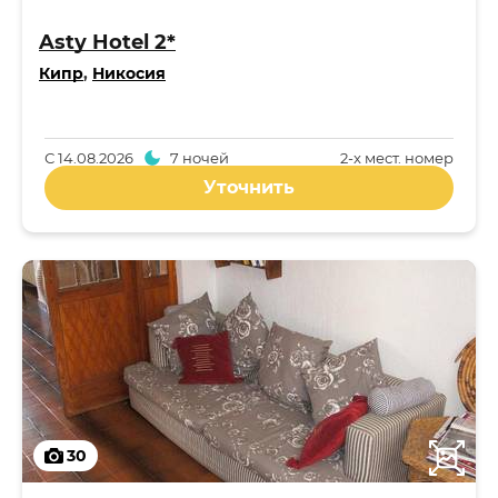
Asty Hotel 2*
Кипр
,
Никосия
С
14.08.2026
7 ночей
2-x мест. номер
Уточнить
30