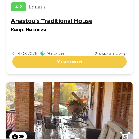
4,2
1 отзыв
Anastou's Traditional House
Кипр
,
Никосия
С
14.08.2026
9 ночей
2-x мест. номер
Уточнить
29