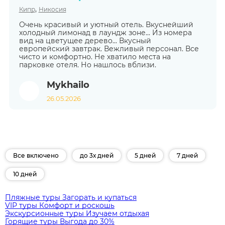
,
Кипр
Никосия
Очень красивый и уютный отель. Вкуснейший
холодный лимонад в лаундж зоне... Из номера
вид на цветущее дерево... Вкусный
европейский завтрак. Вежливый персонал. Все
чисто и комфортно. Не хватило места на
парковке отеля. Но нашлось вблизи.
Mykhailo
26.05.2026
Все включено
до 3х дней
5 дней
7 дней
10 дней
Пляжные туры
Загорать и купаться
VIP туры
Комфорт и роскошь
Экскурсионные туры
Изучаем отдыхая
Горящие туры
Выгода до 30%