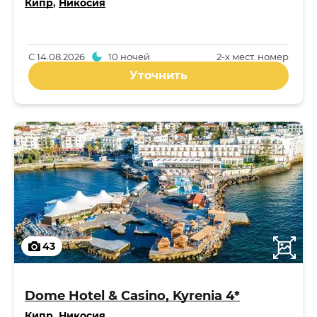
Кипр
,
Никосия
С
14.08.2026
10 ночей
2-x мест. номер
Уточнить
43
Dome Hotel & Casino, Kyrenia 4*
Кипр
,
Никосия