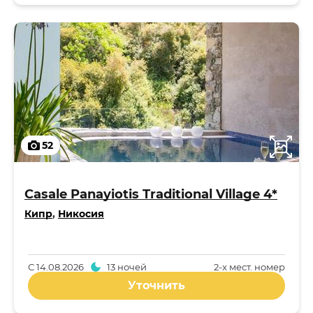
52
Casale Panayiotis Traditional Village 4*
Кипр
,
Никосия
С
14.08.2026
13 ночей
2-x мест. номер
Уточнить