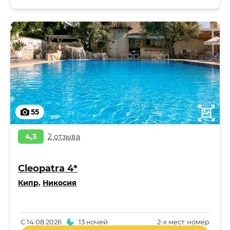
55
4,3
2 отзыва
Cleopatra 4*
Кипр
,
Никосия
С
14.08.2026
13 ночей
2-x мест. номер