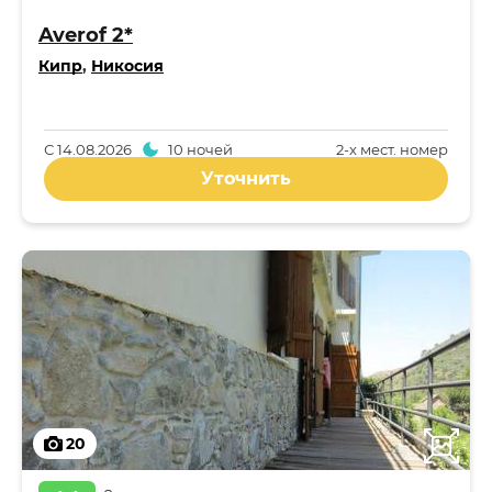
Averof 2*
Кипр
,
Никосия
С
14.08.2026
10 ночей
2-x мест. номер
Уточнить
20