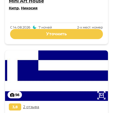
Mini Art House
Кипр
,
Никосия
С
14.08.2026
7 ночей
2-x мест. номер
Уточнить
56
3,8
2 отзыва