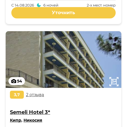
С
14.08.2026
6 ночей
2-x мест. номер
Уточнить
54
3,7
2 отзыва
Semeli Hotel 3*
Кипр
,
Никосия