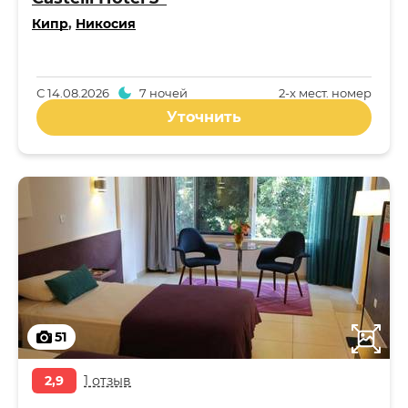
Кипр
,
Никосия
С
14.08.2026
7 ночей
2-x мест. номер
Уточнить
51
2,9
1 отзыв