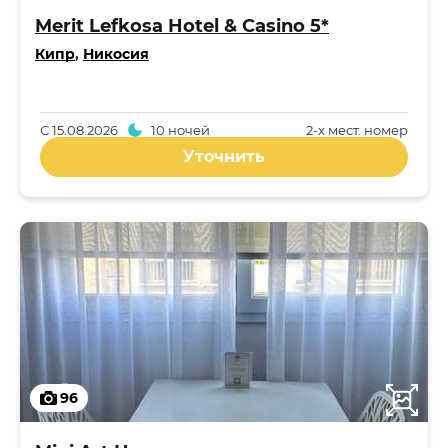
Merit Lefkosa Hotel & Casino 5*
Кипр
,
Никосия
С
15.08.2026
10 ночей
2-x мест. номер
Уточнить
96