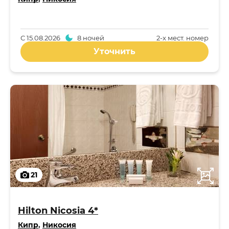
С
15.08.2026
8 ночей
2-x мест. номер
Уточнить
21
Hilton Nicosia 4*
Кипр
,
Никосия