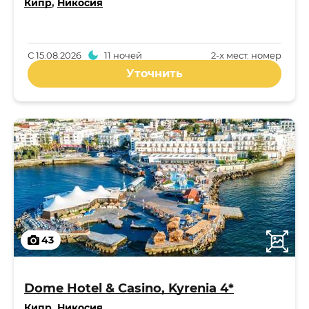
Кипр
,
Никосия
С
15.08.2026
11 ночей
2-x мест. номер
Уточнить
43
Dome Hotel & Casino, Kyrenia 4*
Кипр
,
Никосия