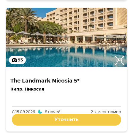
93
The Landmark Nicosia 5*
Кипр
,
Никосия
С
15.08.2026
8 ночей
2-x мест. номер
Уточнить