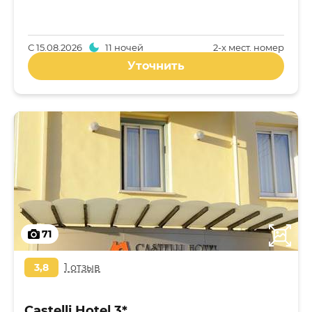
С
15.08.2026
11 ночей
2-x мест. номер
Уточнить
71
3,8
1 отзыв
Castelli Hotel 3*