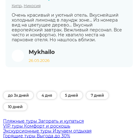
,
Кипр
Никосия
Очень красивый и уютный отель. Вкуснейший
холодный лимонад в лаундж зоне... Из номера
вид на цветущее дерево... Вкусный
европейский завтрак. Вежливый персонал. Все
чисто и комфортно. Не хватило места на
парковке отеля. Но нашлось вблизи.
Mykhailo
26.05.2026
до 3х дней
4 дня
5 дней
7 дней
10 дней
Пляжные туры
Загорать и купаться
VIP туры
Комфорт и роскошь
Экскурсионные туры
Изучаем отдыхая
Горящие туры
Выгода до 30%