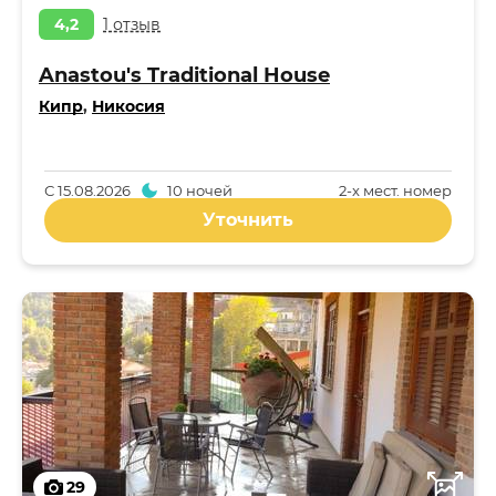
4,2
1 отзыв
Anastou's Traditional House
Кипр
,
Никосия
С
15.08.2026
10 ночей
2-x мест. номер
Уточнить
29