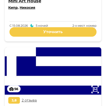
Mini Art House
Кипр
,
Никосия
С
15.08.2026
5 ночей
2-x мест. номер
Уточнить
56
3,8
2 отзыва