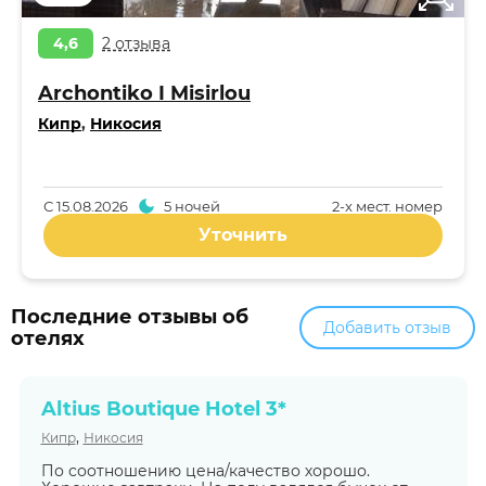
4,6
2 отзыва
Archontiko I Misirlou
Кипр
,
Никосия
С
15.08.2026
5 ночей
2-x мест. номер
Уточнить
Последние отзывы об
Добавить отзыв
отелях
Altius Boutique Hotel 3*
,
Кипр
Никосия
По соотношению цена/качество хорошо.