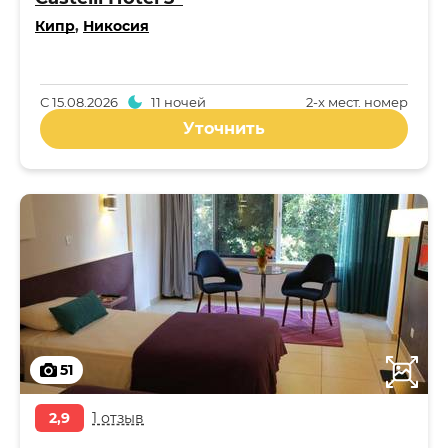
Кипр
,
Никосия
С
15.08.2026
11 ночей
2-x мест. номер
Уточнить
51
2,9
1 отзыв