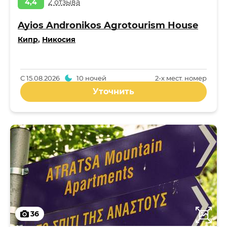
4,4
2 отзыва
Ayios Andronikos Agrotourism House
Кипр
,
Никосия
С
15.08.2026
10 ночей
2-x мест. номер
Уточнить
36