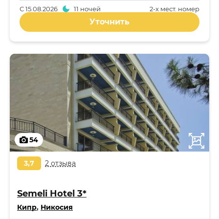
С
15.08.2026
11 ночей
2-x мест. номер
Уточнить
54
3,7
2 отзыва
Semeli Hotel 3*
Кипр
,
Никосия