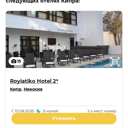
следующих отелях Кипра:
15
Royiatiko Hotel 2*
Кипр
,
Никосия
С
15.08.2026
6 ночей
2-x мест. номер
Уточнить