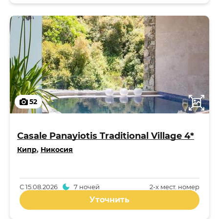
52
Casale Panayiotis Traditional Village 4*
Кипр
,
Никосия
С
15.08.2026
7 ночей
2-x мест. номер
Уточнить