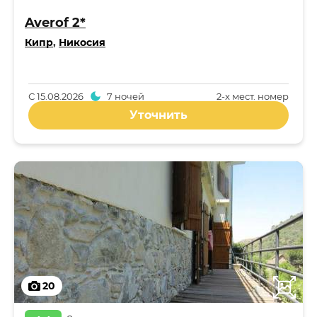
Averof 2*
Кипр
,
Никосия
С
15.08.2026
7 ночей
2-x мест. номер
Уточнить
20