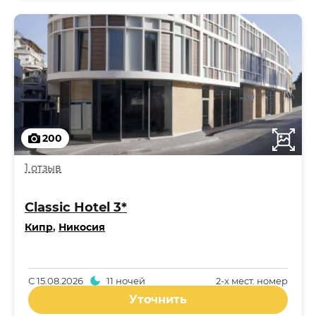
200
1 отзыв
Classic Hotel 3*
Кипр
,
Никосия
С
15.08.2026
11 ночей
2-x мест. номер
Уточнить