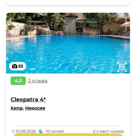
55
4,3
2 отзыва
Cleopatra 4*
Кипр
,
Никосия
С
15.08.2026
10 ночей
2-x мест. номер