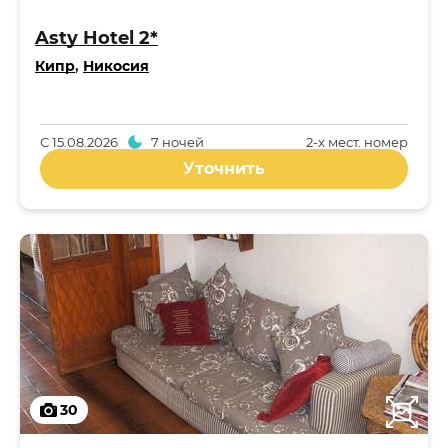
Asty Hotel 2*
Кипр
,
Никосия
С
15.08.2026
7 ночей
2-x мест. номер
Уточнить
30