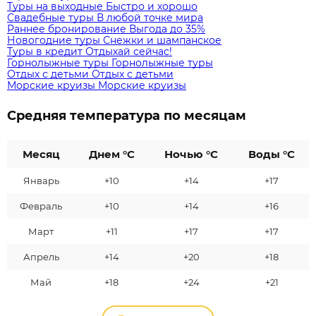
Туры на выходные
Быстро и хорошо
Свадебные туры
В любой точке мира
Раннее бронирование
Выгода до 35%
Новогодние туры
Снежки и шампанское
Туры в кредит
Отдыхай сейчас!
Горнолыжные туры
Горнолыжные туры
Отдых с детьми
Отдых с детьми
Морские круизы
Морские круизы
Средняя температура по месяцам
Месяц
Днем °C
Ночью °C
Воды °C
Январь
+10
+14
+17
Февраль
+10
+14
+16
Март
+11
+17
+17
Апрель
+14
+20
+18
Май
+18
+24
+21