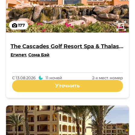
177
The Cascades Golf Resort Spa & Thalasso 5*
Египет
,
Сома Бэй
С
13.08.2026
11 ночей
2-x мест. номер
Уточнить