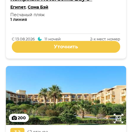
Египет
,
Сома Бэй
Песчаный пляж
1 линия
С
13.08.2026
11 ночей
2-x мест. номер
Уточнить
200