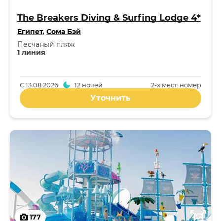
The Breakers Diving & Surfing Lodge 4*
Египет
,
Сома Бэй
Песчаный пляж
1 линия
С
13.08.2026
12 ночей
2-x мест. номер
Уточнить
177