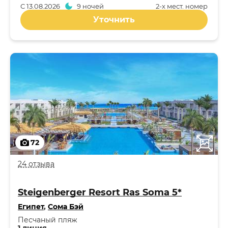
С
13.08.2026
9 ночей
2-x мест. номер
Уточнить
72
24 отзыва
Steigenberger Resort Ras Soma 5*
Египет
,
Сома Бэй
Песчаный пляж