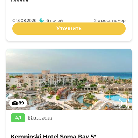
1 линия
С
13.08.2026
6 ночей
2-x мест. номер
Уточнить
89
4,1
10 отзывов
Kempinski Hotel Soma Bay 5*