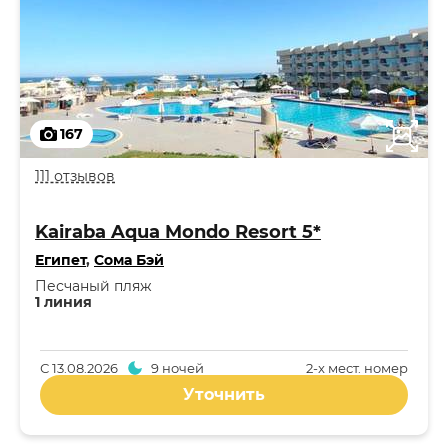
167
111 отзывов
Kairaba Aqua Mondo Resort 5*
Египет
,
Сома Бэй
Песчаный пляж
1 линия
С
13.08.2026
9 ночей
2-x мест. номер
Уточнить