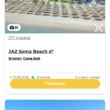
61
277 отзывов
JAZ Soma Beach 4*
Египет
,
Сома Бэй
С
13.08.2026
8 ночей
2-x мест. номер
Уточнить