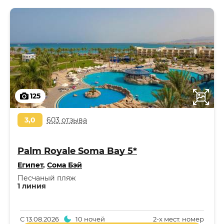
125
3,0
603 отзыва
Palm Royale Soma Bay 5*
Египет
,
Сома Бэй
Песчаный пляж
1 линия
С
13.08.2026
10 ночей
2-x мест. номер