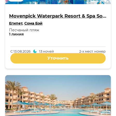
Movenpick Waterpark Resort & Spa Soma Bay 5*
Египет
,
Сома Бэй
Песчаный пляж
1 линия
С
13.08.2026
13 ночей
2-x мест. номер
Уточнить