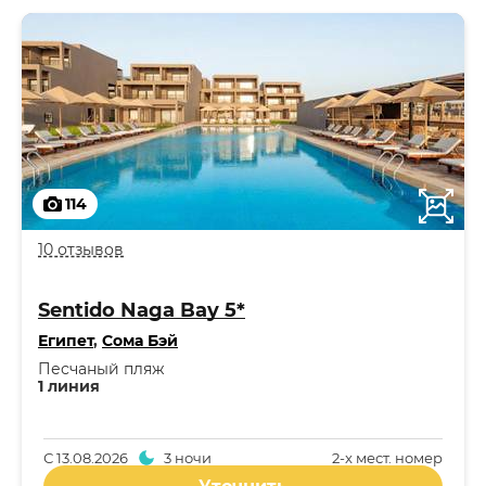
114
10 отзывов
Sentido Naga Bay 5*
Египет
,
Сома Бэй
Песчаный пляж
1 линия
С
13.08.2026
3 ночи
2-x мест. номер