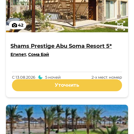
42
Shams Prestige Abu Soma Resort 5*
Египет
,
Сома Бэй
С
13.08.2026
5 ночей
2-x мест. номер
Уточнить