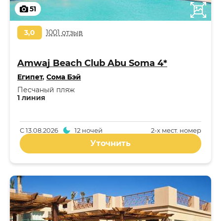
51
3,0
1001 отзыв
Amwaj Beach Club Abu Soma 4*
Египет
,
Сома Бэй
Песчаный пляж
1 линия
С
13.08.2026
12 ночей
2-x мест. номер
Уточнить