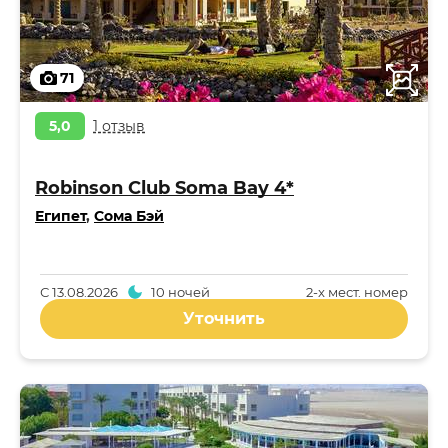
71
5,0
1 отзыв
Robinson Club Soma Bay 4*
Египет
,
Сома Бэй
С
13.08.2026
10 ночей
2-x мест. номер
Уточнить