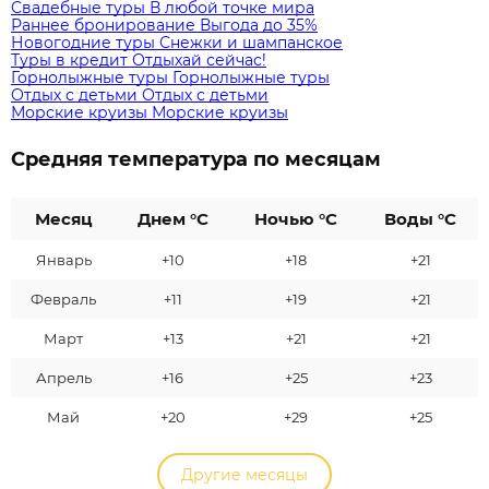
Свадебные туры
В любой точке мира
Раннее бронирование
Выгода до 35%
Новогодние туры
Снежки и шампанское
Туры в кредит
Отдыхай сейчас!
Горнолыжные туры
Горнолыжные туры
Отдых с детьми
Отдых с детьми
Морские круизы
Морские круизы
Средняя температура по месяцам
Месяц
Днем °C
Ночью °C
Воды °C
Январь
+10
+18
+21
Февраль
+11
+19
+21
Март
+13
+21
+21
Апрель
+16
+25
+23
Май
+20
+29
+25
Другие месяцы