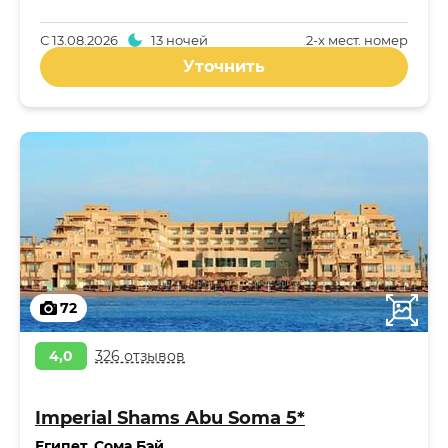
С
13.08.2026
13 ночей
2-x мест. номер
Уточнить
72
4,0
326 отзывов
Imperial Shams Abu Soma 5*
Египет
,
Сома Бэй