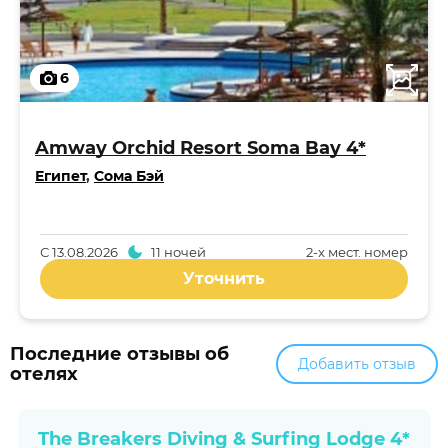
6
Amway Orchid Resort Soma Bay 4*
Египет
,
Сома Бэй
С
13.08.2026
11 ночей
2-x мест. номер
Уточнить
Последние отзывы об
Добавить отзыв
отелях
The Breakers Diving & Surfing Lodge 4*