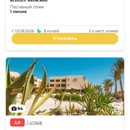
Песчаный пляж
1 линия
С
13.08.2026
8 ночей
2-x мест. номер
Уточнить
94
2,0
1 отзыв