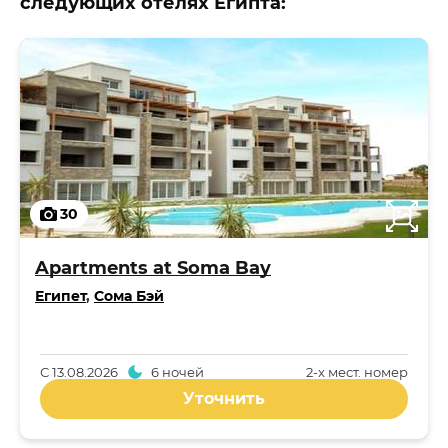
следующих отелях Египта:
30
Apartments at Soma Bay
Египет
,
Сома Бэй
С
13.08.2026
6 ночей
2-x мест. номер
Уточнить