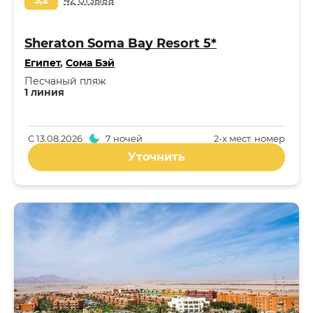
3,2
42 отзыва
Sheraton Soma Bay Resort 5*
Египет
,
Сома Бэй
Песчаный пляж
1 линия
С
13.08.2026
7 ночей
2-x мест. номер
Уточнить