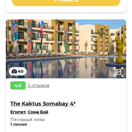
Уточнить
40
4,0
5 отзывов
The Kaktus Somabay 4*
Египет
,
Сома Бэй
Песчаный пляж
1 линия