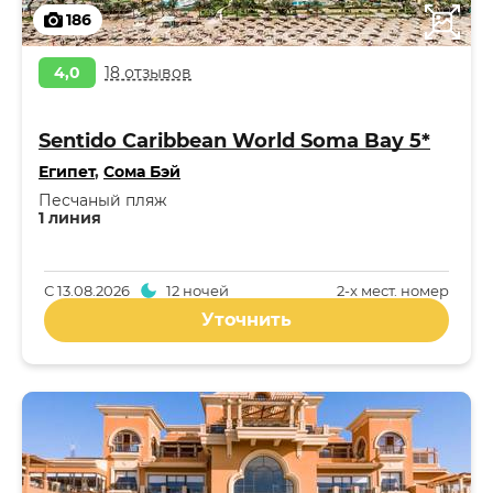
186
4,0
18 отзывов
Sentido Caribbean World Soma Bay 5*
Египет
,
Сома Бэй
Песчаный пляж
1 линия
С
13.08.2026
12 ночей
2-x мест. номер
Уточнить