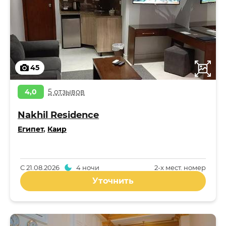
45
4,0
5 отзывов
Nakhil Residence
Египет
,
Каир
С
21.08.2026
4 ночи
2-x мест. номер
Уточнить