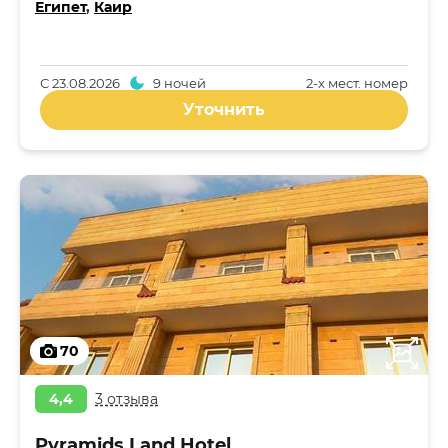
Египет
,
Каир
С
23.08.2026
9 ночей
2-x мест. номер
Уточнить
70
4,4
3 отзыва
Pyramids Land Hotel