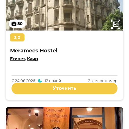
80
3,0
Meramees Hostel
Египет
,
Каир
С
24.08.2026
12 ночей
2-x мест. номер
Уточнить