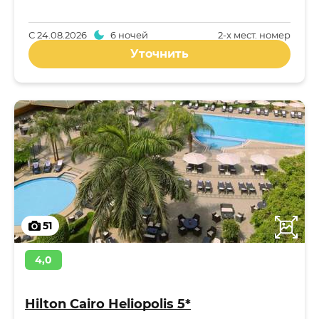
С
24.08.2026
6 ночей
2-x мест. номер
Уточнить
51
4,0
Hilton Cairo Heliopolis 5*