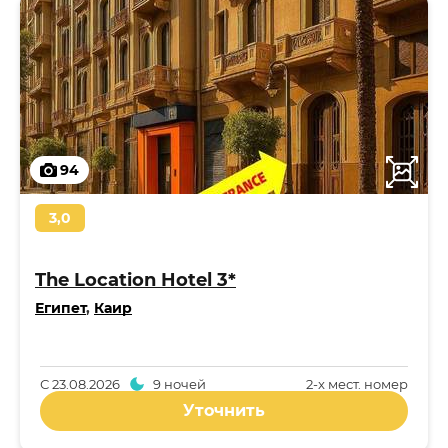
94
3,0
The Location Hotel 3*
Египет
,
Каир
С
23.08.2026
9 ночей
2-x мест. номер
Уточнить