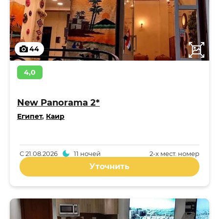
44
4,0
New Panorama 2*
Египет
,
Каир
С
21.08.2026
11 ночей
2-x мест. номер
Уточнить