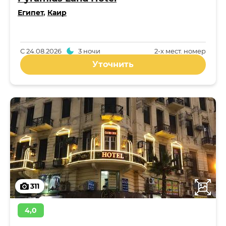
Египет
,
Каир
С
24.08.2026
3 ночи
2-x мест. номер
Уточнить
311
4,0