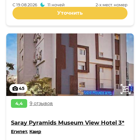
С
19.08.2026
11 ночей
2-x мест. номер
Уточнить
45
4,4
9 отзывов
Saray Pyramids Museum View Hotel 3*
Египет
,
Каир