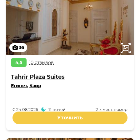
36
4,5
10 отзывов
Tahrir Plaza Suites
Египет
,
Каир
С
24.08.2026
11 ночей
2-x мест. номер
Уточнить