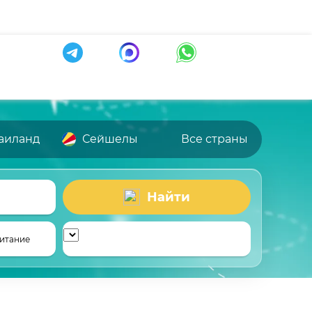
аиланд
Сейшелы
Все страны
Найти
итание