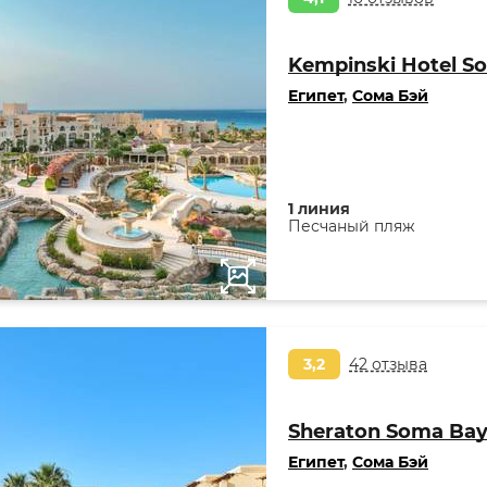
Kempinski Hotel S
Египет
,
Сома Бэй
1 линия
Песчаный пляж
3,2
42 отзыва
Sheraton Soma Bay
Египет
,
Сома Бэй