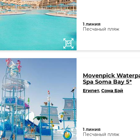
1 линия
Песчаный пляж
Movenpick Waterpa
Spa Soma Bay 5*
Египет
,
Сома Бэй
1 линия
Песчаный пляж