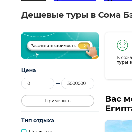
Дешевые туры в Сома Бэ
К сожа
туры в
Цена
—
Вас м
Применить
Египт
Тип отдыха
Пляжные