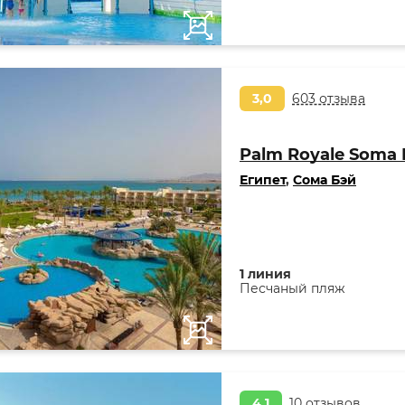
3,0
603 отзыва
Palm Royale Soma 
Египет
,
Сома Бэй
1 линия
Песчаный пляж
4,1
10 отзывов