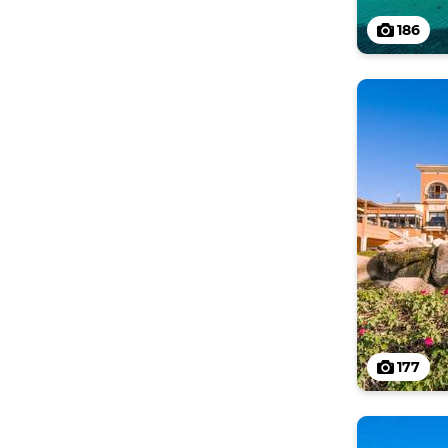
186
177