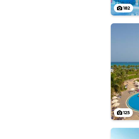
182
125