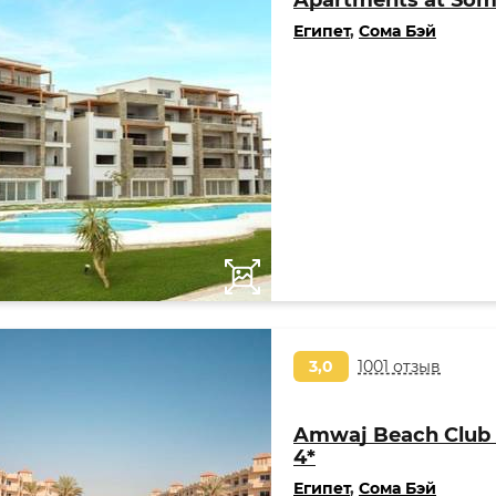
Apartments at Som
Египет
,
Сома Бэй
3,0
1001 отзыв
Amwaj Beach Club
4*
Египет
,
Сома Бэй