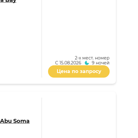
a Bay
2-x мест. номер
С
15.08.2026
9 ночей
Цена по запросу
 Abu Soma