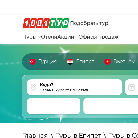
Подобрать тур
Туры
Отели
Акции
Офисы продаж
Турция
Египет
Вьетнам
Страна, курорт или отель
Главная
\
Туры в Египет
\
Туры в С