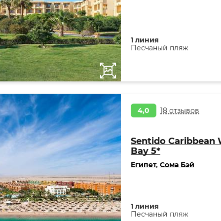
1 линия
Песчаный пляж
4,0
18 отзывов
Sentido Caribbean
Bay 5*
Египет
,
Сома Бэй
1 линия
Песчаный пляж