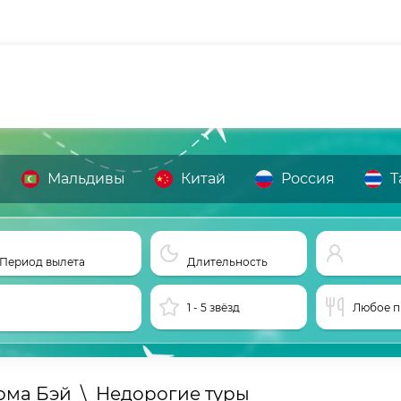
Мальдивы
Китай
Россия
Т
Период вылета
Длительность
1 - 5 звёзд
Любое п
ома Бэй
\
Недорогие туры