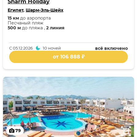
Sharm Holiday
Египет
,
Шарм-Эль-Шейх
15 км
до аэропорта
Песчаный пляж
500 м
до пляжа ,
2 линия
С
05.12.2026
10 ночей
всё включено
от 106 888 ₽
79