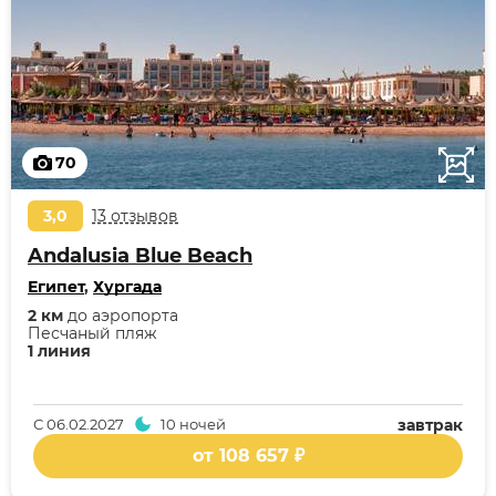
70
3,0
13 отзывов
Andalusia Blue Beach
Египет
,
Хургада
2 км
до аэропорта
Песчаный пляж
1 линия
С
06.02.2027
10 ночей
завтрак
от 108 657 ₽