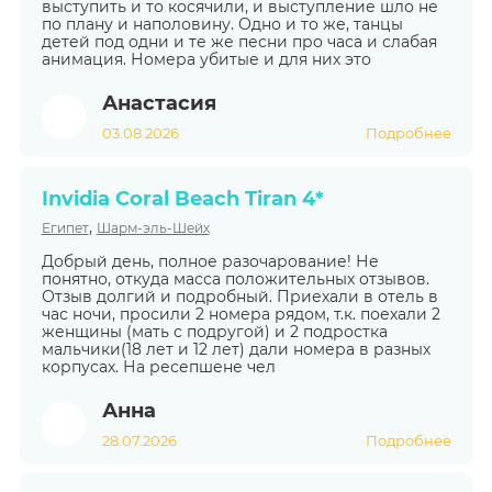
выступить и то косячили, и выступление шло не
по плану и наполовину. Одно и то же, танцы
детей под одни и те же песни про часа и слабая
анимация. Номера убитые и для них это
Анастасия
03.08.2026
Подробнее
Invidia Coral Beach Tiran 4*
,
Египет
Шарм-эль-Шейх
Добрый день, полное разочарование! Не
понятно, откуда масса положительных отзывов.
Отзыв долгий и подробный. Приехали в отель в
час ночи, просили 2 номера рядом, т.к. поехали 2
женщины (мать с подругой) и 2 подростка
мальчики(18 лет и 12 лет) дали номера в разных
корпусах. На ресепшене чел
Анна
28.07.2026
Подробнее