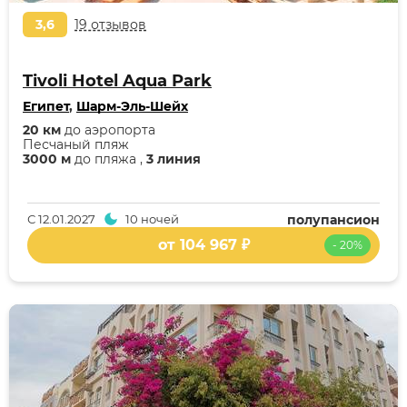
3,6
19 отзывов
Tivoli Hotel Aqua Park
Египет
,
Шарм-Эль-Шейх
20 км
до аэропорта
Песчаный пляж
3000 м
до пляжа ,
3 линия
С
12.01.2027
10 ночей
полупансион
от 104 967 ₽
- 20%