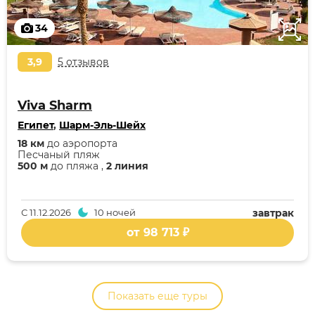
34
3,9
5 отзывов
Viva Sharm
Египет
,
Шарм-Эль-Шейх
18 км
до аэропорта
Песчаный пляж
500 м
до пляжа ,
2 линия
С
11.12.2026
10 ночей
завтрак
от 98 713 ₽
Показать еще туры