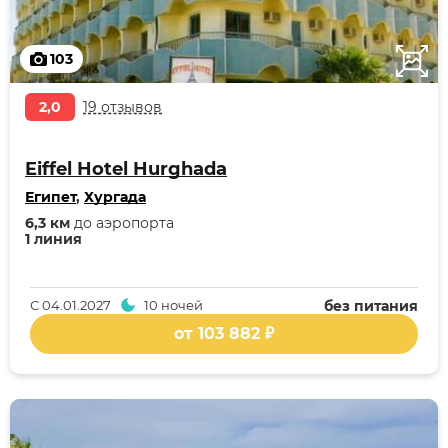
103
2,0
19 отзывов
Eiffel Hotel Hurghada
Египет
,
Хургада
6,3 км
до аэропорта
1 линия
С
04.01.2027
10 ночей
без питания
от 103 882 ₽