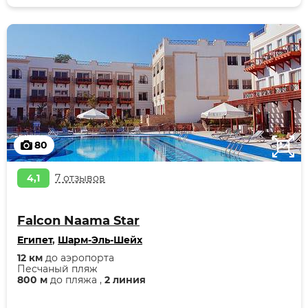
80
4,1
7 отзывов
Falcon Naama Star
Египет
,
Шарм-Эль-Шейх
12 км
до аэропорта
Песчаный пляж
800 м
до пляжа ,
2 линия