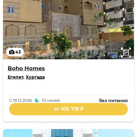
43
Boho Homes
Египет
,
Хургада
С
19.12.2026
10 ночей
без питания
от 105 719 ₽