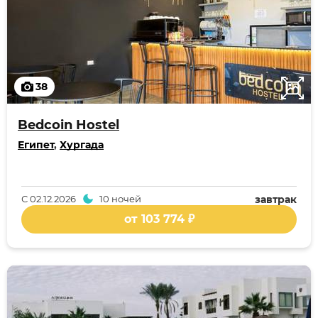
38
Bedcoin Hostel
Египет
,
Хургада
С
02.12.2026
10 ночей
завтрак
от 103 774 ₽