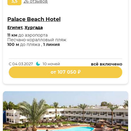
3,5
26 отзывов
Palace Beach Hotel
Египет
,
Хургада
11 км
до аэропорта
Песчано-коралловый пляж
100 м
до пляжа ,
1 линия
С
04.03.2027
10 ночей
всё включено
от 107 050 ₽