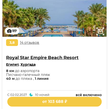
117
3,8
14 отзывов
Royal Star Empire Beach Resort
Египет
,
Хургада
8 км
до аэропорта
Песчано-галечный пляж
40 м
до пляжа ,
1 линия
С
02.02.2027
10 ночей
всё включено
от 103 688 ₽