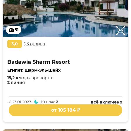
51
3,0
23 отзыва
Badawia Sharm Resort
Египет
,
Шарм-Эль-Шейх
15,2 км
до аэропорта
2 линия
С
23.01.2027
10 ночей
всё включено
от 105 184 ₽