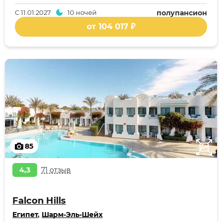
С
11.01.2027
10 ночей
полупансион
от 104 017 ₽
85
4,3
71 отзыв
Falcon Hills
Египет
,
Шарм-Эль-Шейх