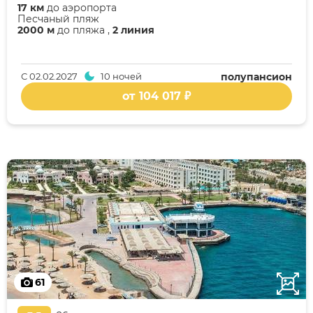
17 км
до аэропорта
Песчаный пляж
2000 м
до пляжа ,
2 линия
С
02.02.2027
10 ночей
полупансион
от 104 017 ₽
61