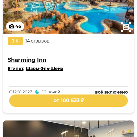
46
3,0
14 отзывов
Sharming Inn
Египет
,
Шарм-Эль-Шейх
С
12.01.2027
10 ночей
всё включено
от 100 533 ₽