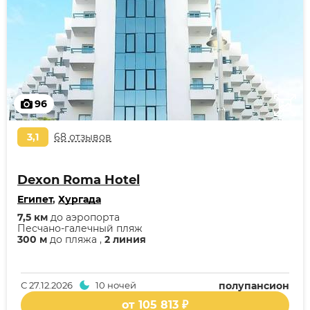
96
3,1
68 отзывов
Dexon Roma Hotel
Египет
,
Хургада
7,5 км
до аэропорта
Песчано-галечный пляж
300 м
до пляжа ,
2 линия
С
27.12.2026
10 ночей
полупансион
от 105 813 ₽