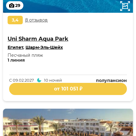
29
3,4
8 отзывов
Uni Sharm Aqua Park
Египет
,
Шарм-Эль-Шейх
Песчаный пляж
1 линия
С
09.02.2027
10 ночей
полупансион
от 101 051 ₽