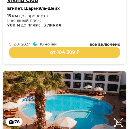
Viking Club
Египет
,
Шарм-Эль-Шейх
15 км
до аэропорта
Песчаный пляж
700 м
до пляжа ,
3 линия
С
12.01.2027
10 ночей
всё включено
от 104 309 ₽
78