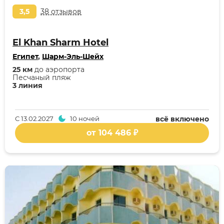
3,5
38 отзывов
El Khan Sharm Hotel
Египет
,
Шарм-Эль-Шейх
25 км
до аэропорта
Песчаный пляж
3 линия
С
13.02.2027
10 ночей
всё включено
от 104 486 ₽