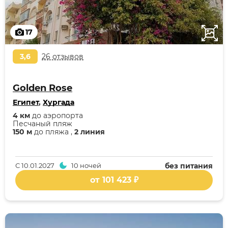
17
3,6
26 отзывов
Golden Rose
Египет
,
Хургада
4 км
до аэропорта
Песчаный пляж
150 м
до пляжа ,
2 линия
С
10.01.2027
10 ночей
без питания
от 101 423 ₽