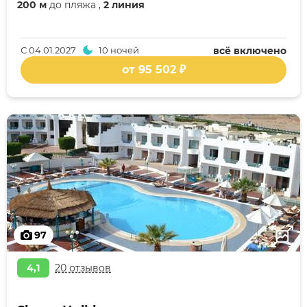
200 м
до пляжа ,
2 линия
С
04.01.2027
10 ночей
всё включено
от 95 502 ₽
97
4,1
20 отзывов