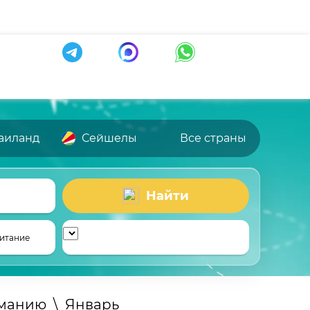
аиланд
Сейшелы
Все страны
Найти
итание
рманию
\
Январь