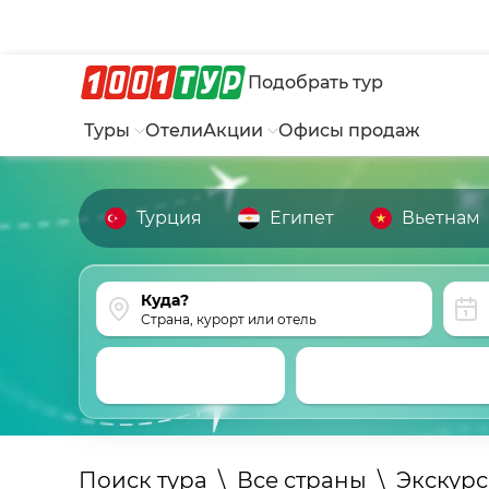
Подобрать тур
Туры
Отели
Акции
Офисы продаж
Турция
Египет
Вьетнам
Страна, курорт или отель
Поиск тура
\
Все страны
\
Экскур