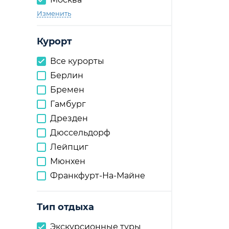
Изменить
Курорт
Все курорты
Берлин
Бремен
Гамбург
Дрезден
Дюссельдорф
Лейпциг
Мюнхен
Франкфурт-На-Майне
Тип отдыха
Экскурсионные туры