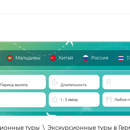
Мальдивы
Китай
Россия
Т
Период вылета
Длительность
1 - 5 звёзд
Любое п
сионные туры
\
Экскурсионные туры в Ге