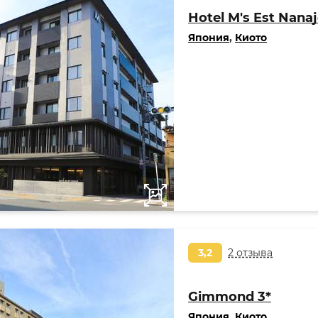
Hotel M's Est Nana
Япония
,
Киото
3,2
2 отзыва
Gimmond 3*
Япония
,
Киото