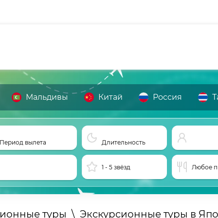
Мальдивы
Китай
Россия
Т
Период вылета
Длительность
1 - 5 звёзд
Любое п
сионные туры
\
Экскурсионные туры в Яп