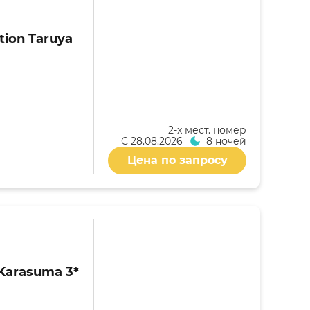
tion Taruya
2-x мест. номер
С
28.08.2026
8 ночей
Цена по запросу
 Karasuma 3*