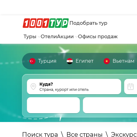
Подобрать тур
Туры
Отели
Акции
Офисы продаж
Турция
Египет
Вьетнам
Страна, курорт или отель
Поиск тура
\
Все страны
\
Экскур