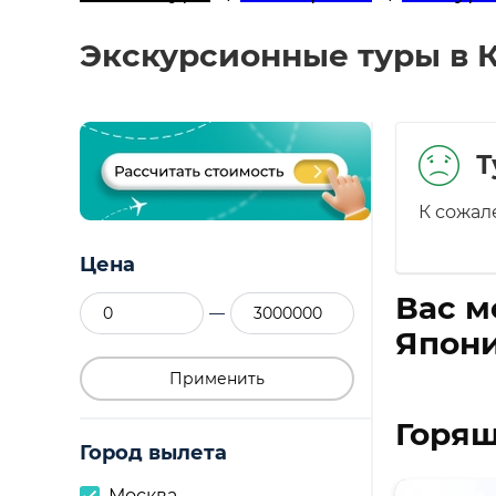
Экскурсионные туры в К
Т
К сожал
Цена
Вас м
—
Япони
Применить
Горящ
Город вылета
Москва