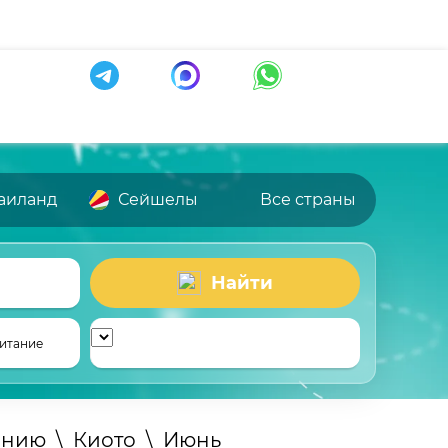
аиланд
Сейшелы
Все страны
Найти
итание
онию
\
Киото
\
Июнь