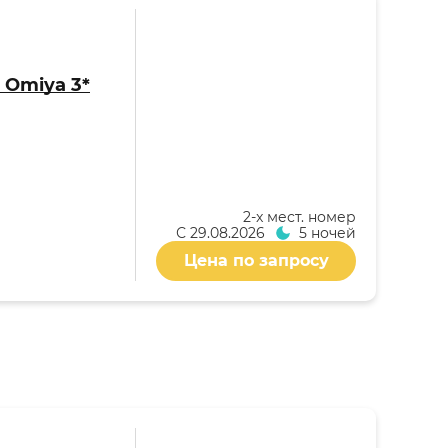
o Omiya 3*
2-x мест. номер
С
29.08.2026
5 ночей
Цена по запросу