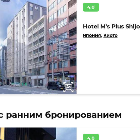
4,0
Hotel M's Plus Shij
Япония
,
Киото
с ранним бронированием
4,0