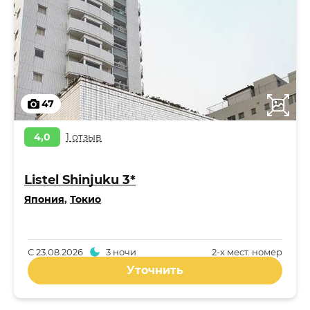
47
4,0
1 отзыв
Listel Shinjuku 3*
Япония
,
Токио
С
23.08.2026
3 ночи
2-x мест. номер
Уточнить