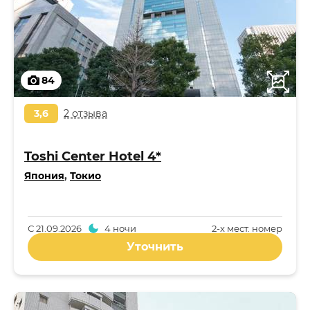
84
3,6
2 отзыва
Toshi Center Hotel 4*
Япония
,
Токио
С
21.09.2026
4 ночи
2-x мест. номер
Уточнить