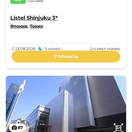
Listel Shinjuku 3*
Япония
,
Токио
С
23.08.2026
5 ночей
2-x мест. номер
Уточнить
87