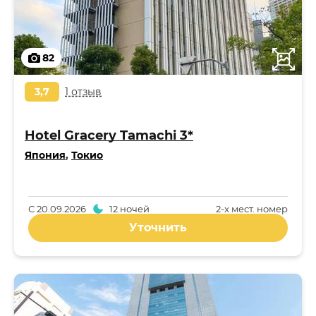
82
3,7
1 отзыв
Hotel Gracery Tamachi 3*
Япония
,
Токио
С
20.09.2026
12 ночей
2-x мест. номер
Уточнить