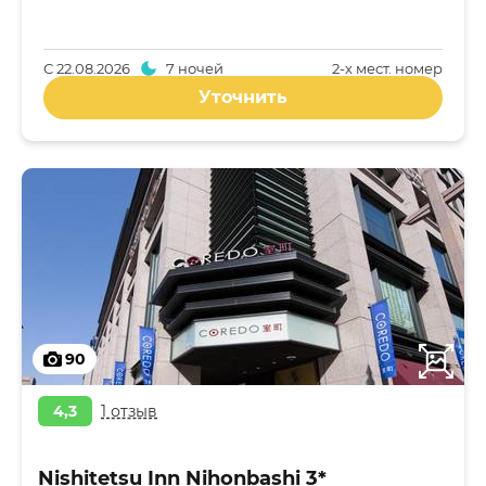
С
22.08.2026
7 ночей
2-x мест. номер
Уточнить
90
4,3
1 отзыв
Nishitetsu Inn Nihonbashi 3*