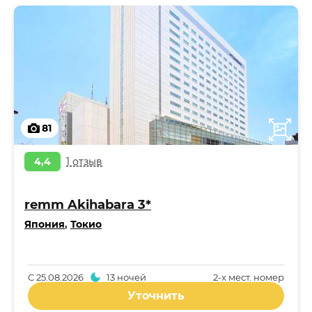
81
4,4
1 отзыв
remm Akihabara 3*
Япония
,
Токио
С
25.08.2026
13 ночей
2-x мест. номер
Уточнить