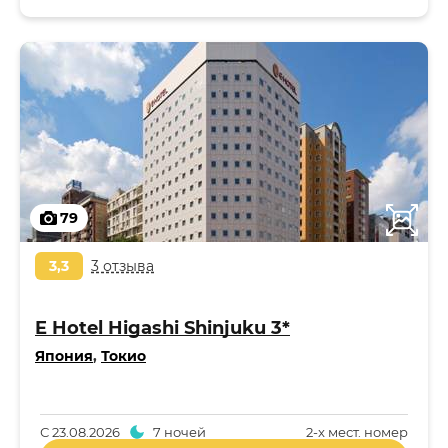
79
3,3
3 отзыва
E Hotel Higashi Shinjuku 3*
Япония
,
Токио
С
23.08.2026
7 ночей
2-x мест. номер