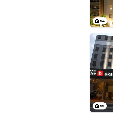
54
55