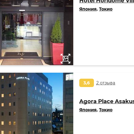
Hotel Horidome Vill
Япония
,
Токио
3,6
2 отзыва
Agora Place Asakus
Япония
,
Токио