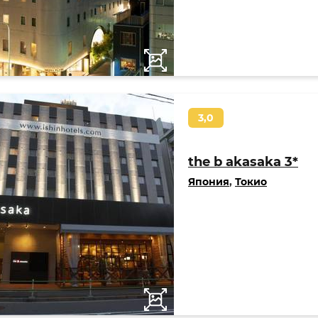
3,0
the b akasaka 3*
Япония
,
Токио