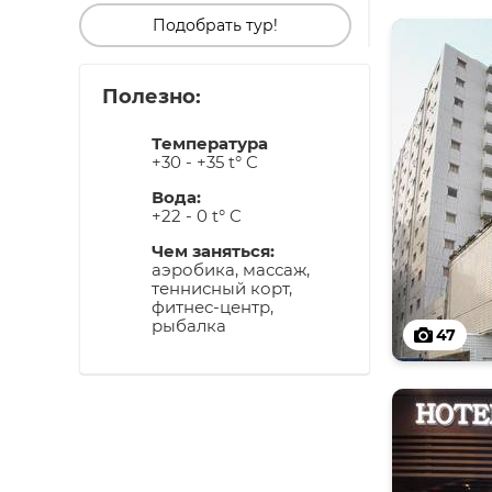
Подобрать тур!
Полезно:
Температура
+30 - +35 t° C
Вода:
+22 - 0 t° C
Чем заняться:
аэробика, массаж,
теннисный корт,
фитнес-центр,
рыбалка
47