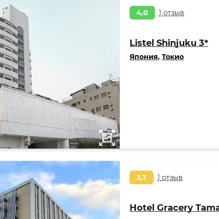
4,0
1 отзыв
Listel Shinjuku 3*
Япония
,
Токио
3,7
1 отзыв
Hotel Gracery Tama