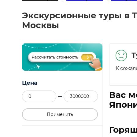
Экскурсионные туры в Т
Москвы
Т
К сожал
Цена
Вас м
—
Япони
Применить
Горящ