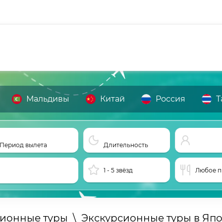
Мальдивы
Китай
Россия
Т
Период вылета
Длительность
1 - 5 звёзд
Любое п
сионные туры
\
Экскурсионные туры в Яп