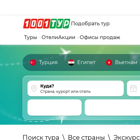
Подобрать тур
Туры
Отели
Акции
Офисы продаж
Турция
Египет
Вьетнам
Страна, курорт или отель
Поиск тура
\
Все страны
\
Экскур