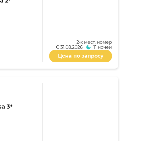
a 2*
2-x мест. номер
С
31.08.2026
11 ночей
Цена по запросу
a 3*