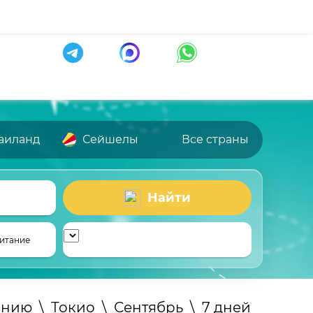
аиланд
Сейшелы
Все страны
Найти
итание
онию
\
Токио
\
Сентябрь
\
7 дней