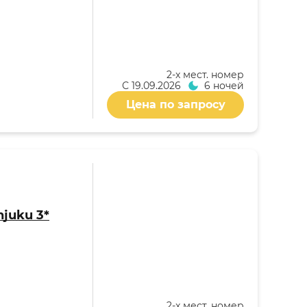
2-x мест. номер
С
19.09.2026
6 ночей
Цена по запросу
njuku 3*
2-x мест. номер