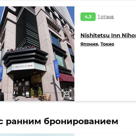
4,3
1 отзыв
Nishitetsu Inn Niho
Япония
,
Токио
с ранним бронированием