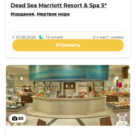
Dead Sea Marriott Resort & Spa 5*
Иордания
,
Мертвое море
С
15.08.2026
13 ночей
2-x мест. номер
Уточнить
65