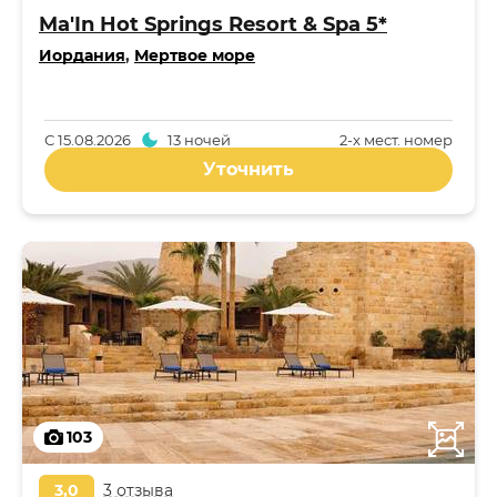
Ma'In Hot Springs Resort & Spa 5*
Иордания
,
Мертвое море
С
15.08.2026
13 ночей
2-x мест. номер
Уточнить
103
3,0
3 отзыва