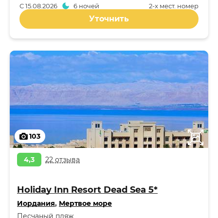
С
15.08.2026
6 ночей
2-x мест. номер
Уточнить
103
4,3
22 отзыва
Holiday Inn Resort Dead Sea 5*
Иордания
,
Мертвое море
Песчаный пляж