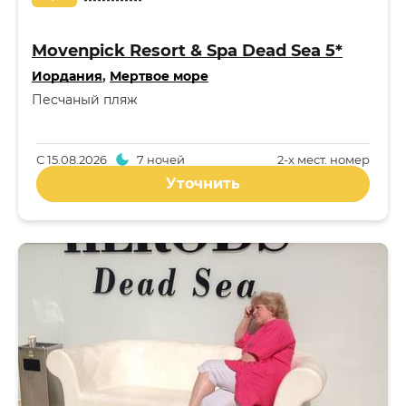
Movenpick Resort & Spa Dead Sea 5*
Иордания
,
Мертвое море
Песчаный пляж
С
15.08.2026
7 ночей
2-x мест. номер
Уточнить