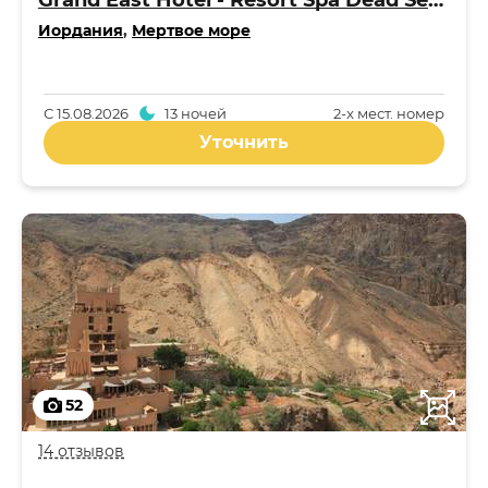
Grand East Hotel - Resort Spa Dead Sea 4*
Иордания
,
Мертвое море
С
15.08.2026
13 ночей
2-x мест. номер
Уточнить
52
14 отзывов