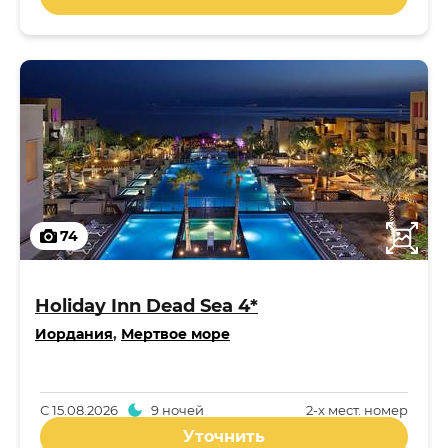
74
Holiday Inn Dead Sea 4*
Иордания
,
Мертвое море
С
15.08.2026
9 ночей
2-x мест. номер
Уточнить