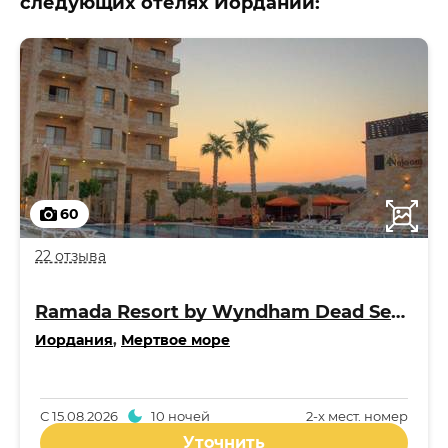
следующих отелях Иордании:
60
22 отзыва
Ramada Resort by Wyndham Dead Sea 4*
Иордания
,
Мертвое море
С
15.08.2026
10 ночей
2-x мест. номер
Уточнить