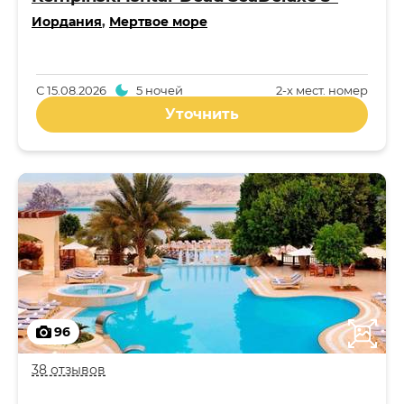
Иордания
,
Мертвое море
С
15.08.2026
5 ночей
2-x мест. номер
Уточнить
96
38 отзывов