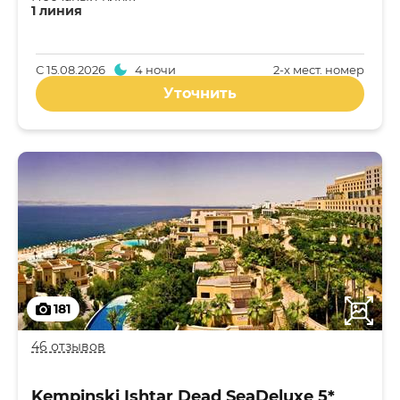
1 линия
С
15.08.2026
4 ночи
2-x мест. номер
Уточнить
181
46 отзывов
Kempinski Ishtar Dead SeaDeluxe 5*