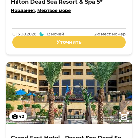
Hilton Dead Sea Resort & Spa 5*
Иордания
,
Мертвое море
С
15.08.2026
13 ночей
2-x мест. номер
Уточнить
42