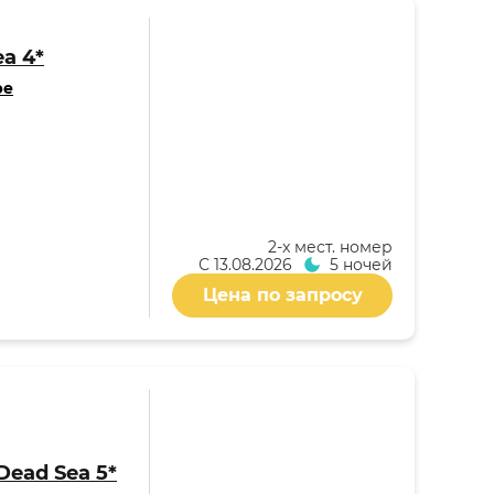
ea 4*
ре
2-x мест. номер
С
13.08.2026
5 ночей
Цена по запросу
 Dead Sea 5*