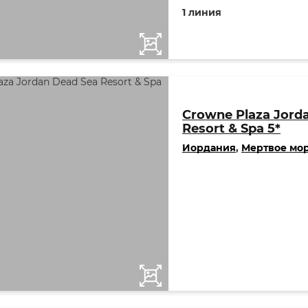
1 линия
Crowne Plaza Jord
Resort & Spa 5*
Иордания
,
Мертвое мо