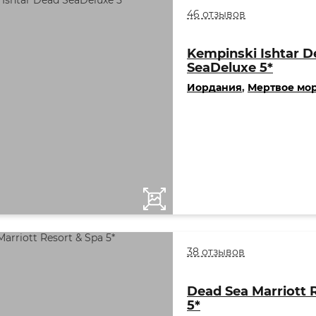
46 отзывов
Kempinski Ishtar D
SeaDeluxe 5*
Иордания
,
Мертвое мо
38 отзывов
Dead Sea Marriott 
5*