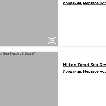
Иордания
,
Мертвое мо
Hilton Dead Sea Res
Иордания
,
Мертвое мо