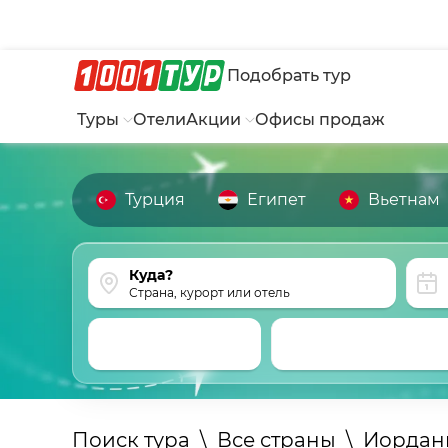
Подобрать тур
Туры
Отели
Акции
Офисы продаж
Турция
Египет
Вьетнам
Страна, курорт или отель
Поиск тура
\
Все страны
\
Иордан