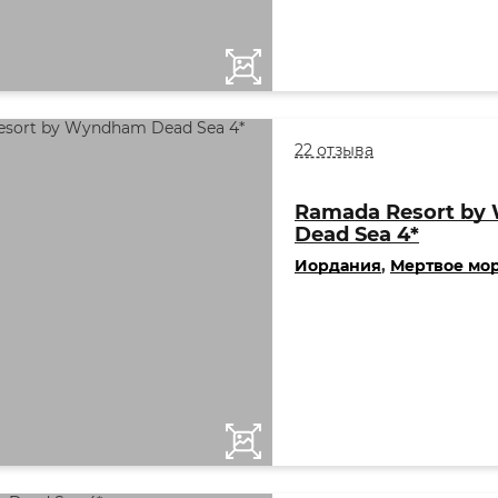
22 отзыва
Ramada Resort b
Dead Sea 4*
Иордания
,
Мертвое мо