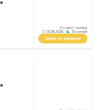
ре
2-x мест. номер
С
13.08.2026
10 ночей
Цена по запросу
ре