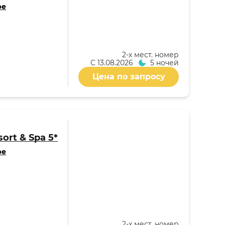
ре
2-x мест. номер
С
13.08.2026
5 ночей
Цена по запросу
ort & Spa 5*
ре
2-x мест. номер