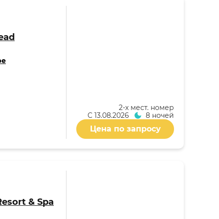
ead
ре
2-x мест. номер
С
13.08.2026
8 ночей
Цена по запросу
Resort & Spa