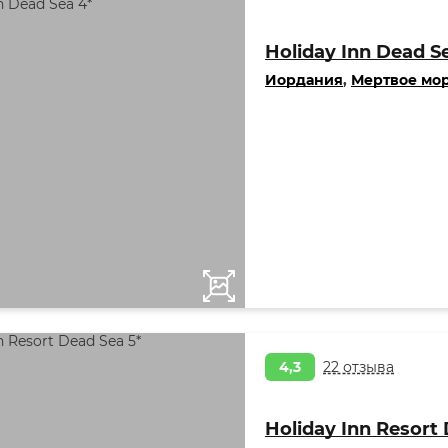
Holiday Inn Dead S
Иордания
,
Мертвое мо
4,3
22 отзыва
Holiday Inn Resort