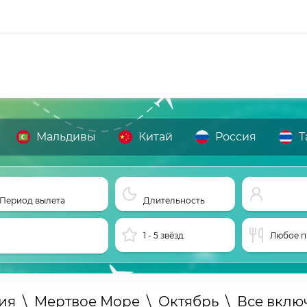
Мальдивы
Китай
Россия
Т
Период вылета
Длительность
1 - 5 звёзд
Любое п
ия
\
Мертвое Море
\
Октябрь
\
Все вклю