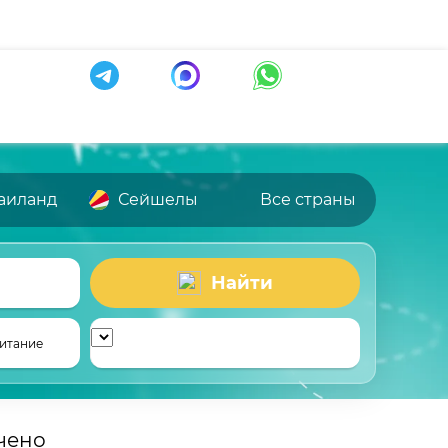
аиланд
Сейшелы
Все страны
Найти
итание
чено