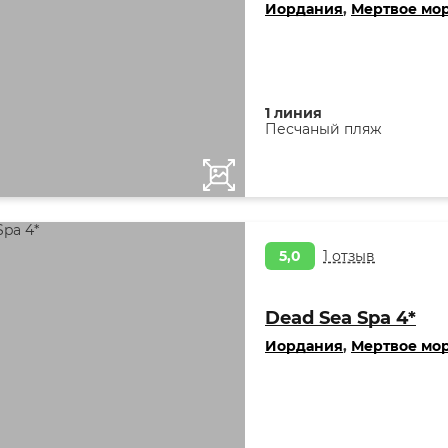
Иордания
,
Мертвое мо
1 линия
Песчаный пляж
5,0
1 отзыв
Dead Sea Spa 4*
Иордания
,
Мертвое мо