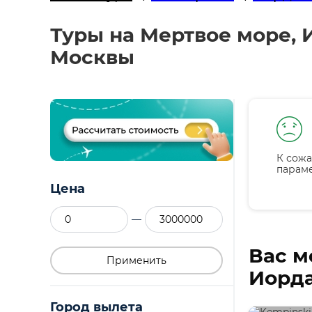
Туры на Мертвое море, 
Москвы
К сожа
парам
Цена
—
Вас м
Применить
Иорда
Город вылета