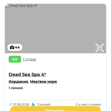
44
5,0
1 отзыв
Dead Sea Spa 4*
Иордания
,
Мертвое море
1 линия
С
13.08.2026
5 ночей
2-x мест. номер
Уточнить