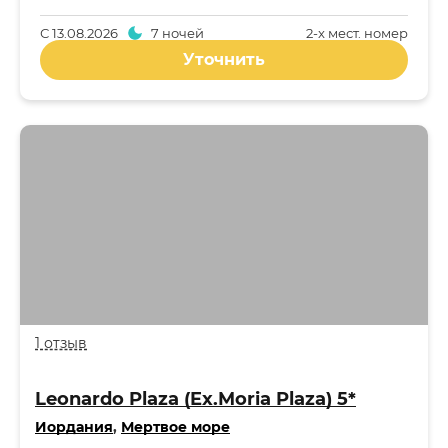
С
13.08.2026
7 ночей
2-x мест. номер
Уточнить
1 отзыв
Leonardo Plaza (Ex.Moria Plaza) 5*
Иордания
,
Мертвое море