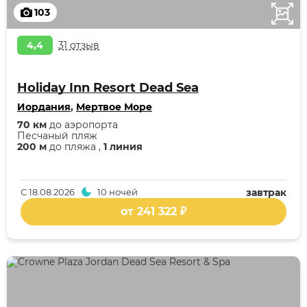
103
4,4
31 отзыв
Holiday Inn Resort Dead Sea
Иордания
,
Мертвое Море
70 км
до аэропорта
Песчаный пляж
200 м
до пляжа ,
1 линия
С
18.08.2026
10 ночей
завтрак
от 241 322 ₽