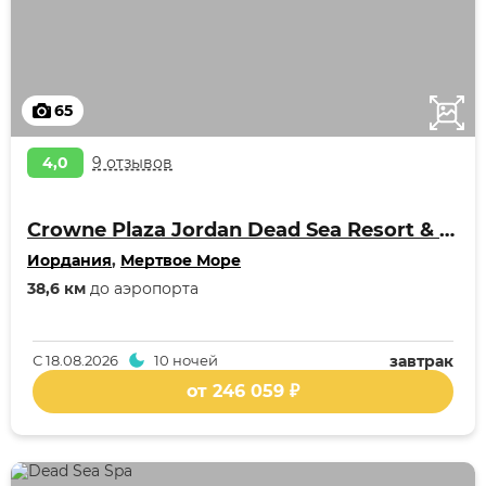
65
4,0
9 отзывов
Crowne Plaza Jordan Dead Sea Resort & Spa
Иордания
,
Мертвое Море
38,6 км
до аэропорта
С
18.08.2026
10 ночей
завтрак
от 246 059 ₽