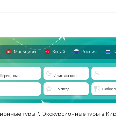
Мальдивы
Китай
Россия
Т
Период вылета
Длительность
1 - 5 звёзд
Любое п
сионные туры
\
Экскурсионные туры в Ки