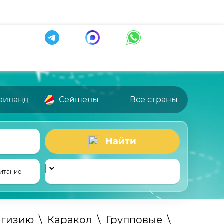
аиланд
Сейшелы
Все страны
Найти
итание
ргизию
\
Каракол
\
Групповые
\