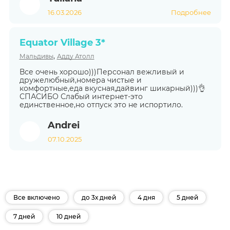
16.03.2026
Подробнее
Equator Village 3*
,
Мальдивы
Адду Атолл
Все очень хорошо)))Персонал вежливый и
дружелюбный,номера чистые и
комфортные,еда вкусная,дайвинг шикарный)))👌
СПАСИБО Слабый интернет-это
единственное,но отпуск это не испортило.
Andrei
07.10.2025
Все включено
до 3х дней
4 дня
5 дней
7 дней
10 дней