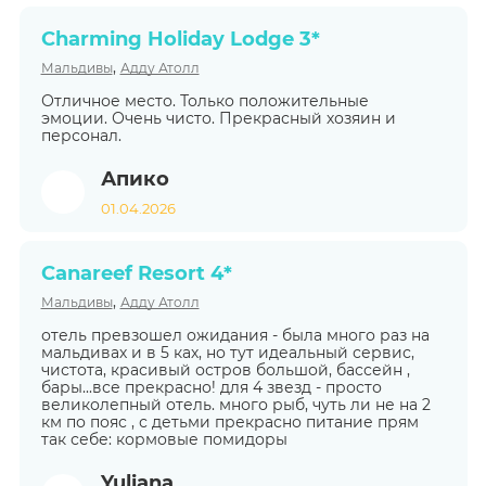
Charming Holiday Lodge 3*
,
Мальдивы
Адду Атолл
Отличное место. Только положительные
эмоции. Очень чисто. Прекрасный хозяин и
персонал.
Апико
01.04.2026
Canareef Resort 4*
,
Мальдивы
Адду Атолл
отель превзошел ожидания - была много раз на
мальдивах и в 5 ках, но тут идеальный сервис,
чистота, красивый остров большой, бассейн ,
бары...все прекрасно! для 4 звезд - просто
великолепный отель. много рыб, чуть ли не на 2
км по пояс , с детьми прекрасно питание прям
так себе: кормовые помидоры
Yuliana