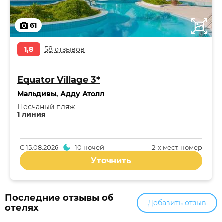
61
1,8
58 отзывов
Equator Village 3*
Мальдивы
,
Адду Атолл
Песчаный пляж
1 линия
С
15.08.2026
10 ночей
2-x мест. номер
Уточнить
Последние отзывы об
Добавить отзыв
отелях