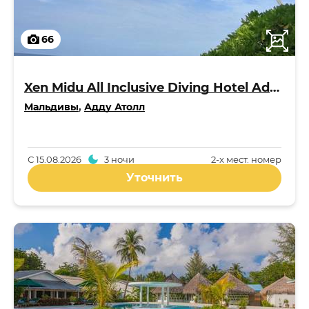
66
Xen Midu All Inclusive Diving Hotel Addu Maldives 3*
Мальдивы
,
Адду Атолл
С
15.08.2026
3 ночи
2-x мест. номер
Уточнить