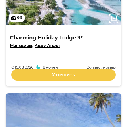
96
Charming Holiday Lodge 3*
Мальдивы
,
Адду Атолл
С
15.08.2026
8 ночей
2-x мест. номер
Уточнить