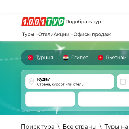
Подобрать тур
Туры
Отели
Акции
Офисы продаж
Турция
Египет
Вьетнам
Страна, курорт или отель
Поиск тура
\
Все страны
\
Туры н