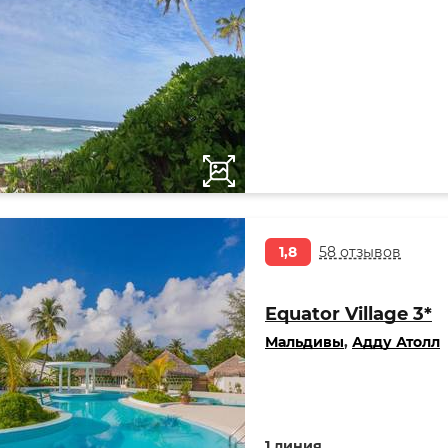
1,8
58 отзывов
Equator Village 3*
Мальдивы
,
Адду Атолл
1 линия