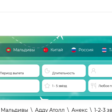
Мальдивы
Китай
Россия
Т
Период вылета
Длительность
1 - 5 звёзд
Любое п
а Мальдивы
\
Адду Атолл
\
Анекс
\
1-2-3 