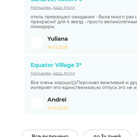
,
Мальдивы
Адду Атолл
отель превзошел ожидания - была много раз на
прекрасно! для 4 звезд - просто великолепный
помидоры
Yuliana
16.03.2026
Equator Village 3*
,
Мальдивы
Адду Атолл
Все очень хорошо)))Персонал вежливый и д
интернет-это единственное,но отпуск это не 
Andrei
07.10.2025
Все включено
до 3х дней