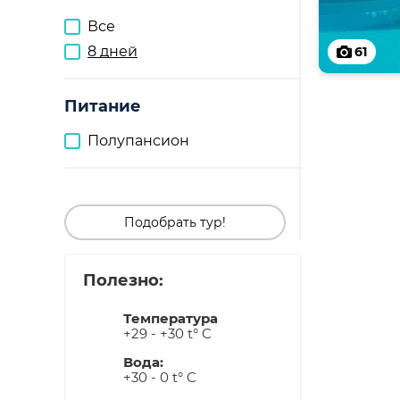
Все
8 дней
61
Питание
Полупансион
Подобрать тур!
Полезно:
Температура
+29 - +30 t° C
Вода:
+30 - 0 t° C