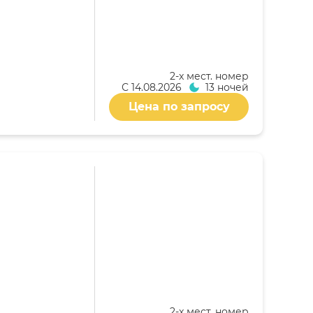
2-x мест. номер
С
14.08.2026
13 ночей
Цена по запросу
2-x мест. номер