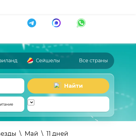
аиланд
Сейшелы
Все страны
Найти
итание
звезды
\
Май
\
11 дней