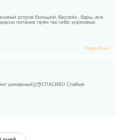
асивый остров большой, бассейн , бары...все
рекрасно питание прям так себе: кормовые
Подробнее
винг шикарный)))👌СПАСИБО Слабый
0 дней