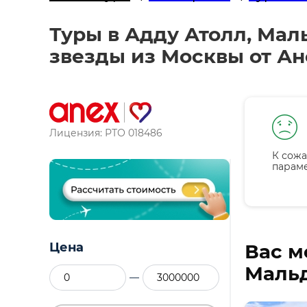
Туры в Адду Атолл, Мальд
звезды из Москвы от Ан
Лицензия: РТО 018486
К сожа
парам
Цена
Вас м
Мальд
—