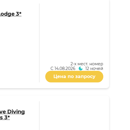
Lodge 3*
2-x мест. номер
С
14.08.2026
12 ночей
Цена по запросу
ive Diving
s 3*