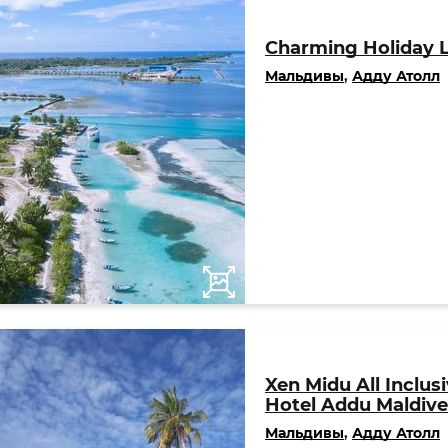
Charming Holiday 
Мальдивы
,
Адду Атолл
Xen Midu All Inclus
Hotel Addu Maldive
Мальдивы
,
Адду Атолл