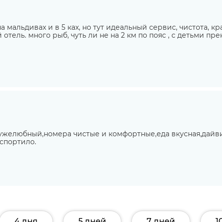
 мальдивах и в 5 ках, но тут идеальный сервис, чистота, кр
 отель. много рыб, чуть ли не на 2 км по пояс , с детьми п
ружелюбный,номера чистые и комфортные,еда вкусная,дай
испортило.
4 дня
5 дней
7 дней
1