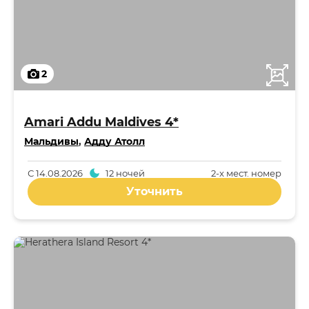
2
Amari Addu Maldives 4*
Мальдивы
,
Адду Атолл
С
14.08.2026
12 ночей
2-x мест. номер
Уточнить