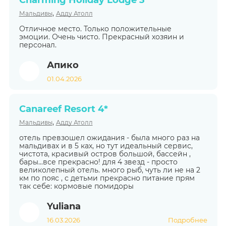
Charming Holiday Lodge 3*
,
Мальдивы
Адду Атолл
Отличное место. Только положительные
эмоции. Очень чисто. Прекрасный хозяин и
персонал.
Апико
01.04.2026
Canareef Resort 4*
,
Мальдивы
Адду Атолл
отель превзошел ожидания - была много раз на
мальдивах и в 5 ках, но тут идеальный сервис,
чистота, красивый остров большой, бассейн ,
бары...все прекрасно! для 4 звезд - просто
великолепный отель. много рыб, чуть ли не на 2
км по пояс , с детьми прекрасно питание прям
так себе: кормовые помидоры
Yuliana
16.03.2026
Подробнее