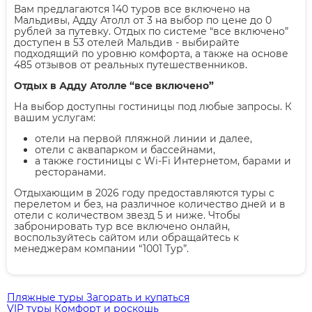
Вам предлагаются 140 туров все включено на
Мальдивы, Адду Атолл от 3 на выбор по цене до 0
рублей за путевку. Отдых по системе “все включено”
доступен в 53 отелей Мальдив - выбирайте
подходящий по уровню комфорта, а также на основе
485 отзывов от реальных путешественников.
Отдых в Адду Атолле “все включено”
На выбор доступны гостиницы под любые запросы. К
вашим услугам:
отели на первой пляжной линии и далее,
отели с аквапарком и бассейнами,
а также гостиницы с Wi-Fi Интернетом, барами и
ресторанами.
Отдыхающим в 2026 году предоставляются туры с
перелетом и без, на различное количество дней и в
отели с количеством звезд 5 и ниже. Чтобы
забронировать тур все включено онлайн,
воспользуйтесь сайтом или обращайтесь к
менеджерам компании “1001 Тур”.
Пляжные туры
Загорать и купаться
VIP туры
Комфорт и роскошь