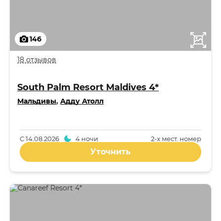
146
18 отзывов
South Palm Resort Maldives 4*
Мальдивы
,
Адду Атолл
С
14.08.2026
4 ночи
2-x мест. номер
Уточнить