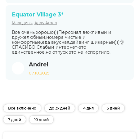
Equator Village 3*
,
Мальдивы
Адду Атолл
Все очень хорошо)))Персонал вежливый и
дружелюбный,номера чистые и
комфортные,еда вкусная,дайвинг шикарный)))👌
СПАСИБО Слабый интернет-это
единственное,но отпуск это не испортило.
Andrei
07.10.2025
Все включено
до 3х дней
4 дня
5 дней
7 дней
10 дней