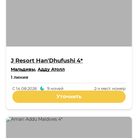
J Resort Han'Dhufushi 4*
Мальдивы
,
Адду Атолл
1 линия
С
14.08.2026
9 ночей
2-x мест. номер
Уточнить