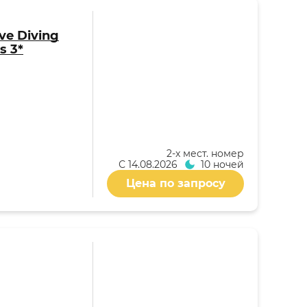
ive Diving
s 3*
2-x мест. номер
С
14.08.2026
10 ночей
Цена по запросу