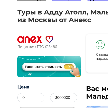
Туры в Адду Атолл, Мал
из Москвы от Анекс
Лицензия: РТО 018486
К сожа
парам
Цена
Вас м
Мальд
—