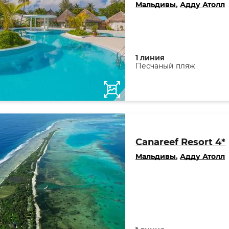
Мальдивы
,
Адду Атолл
1 линия
Песчаный пляж
Canareef Resort 4*
Мальдивы
,
Адду Атолл