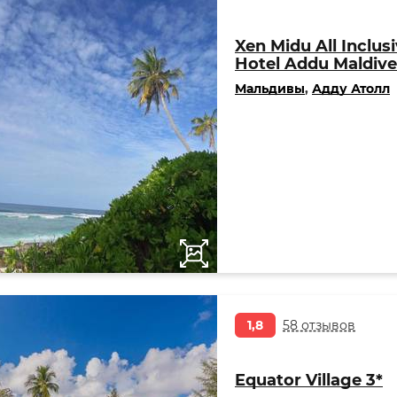
Xen Midu All Inclus
Hotel Addu Maldive
Мальдивы
,
Адду Атолл
1,8
58 отзывов
Equator Village 3*