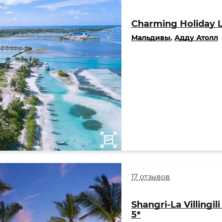
Charming Holiday 
Мальдивы
,
Адду Атолл
17 отзывов
Shangri-La Villingil
5*