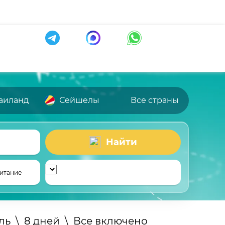
аиланд
Сейшелы
Все страны
Найти
итание
ль
\
8 дней
\
Все включено