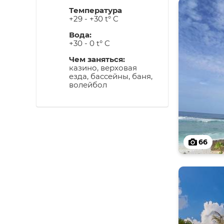
Температура
+29 - +30 t° C
Вода:
+30 - 0 t° C
Чем заняться:
казино, верховая
езда, бассейны, баня,
волейбол
66