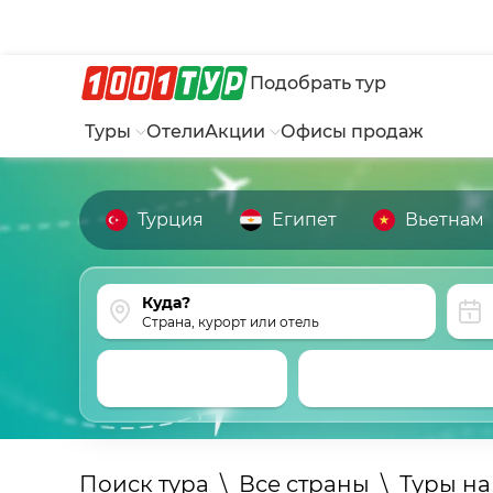
Подобрать тур
Туры
Отели
Акции
Офисы продаж
Турция
Египет
Вьетнам
Страна, курорт или отель
Поиск тура
\
Все страны
\
Туры н