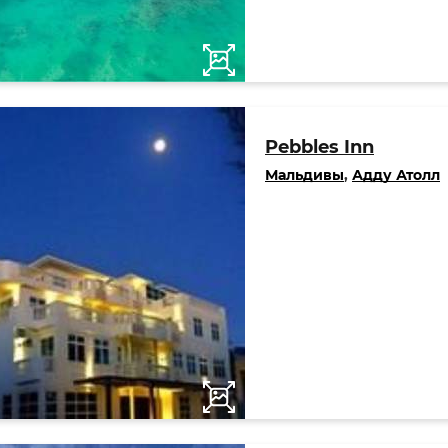
Pebbles Inn
Мальдивы
,
Адду Атолл