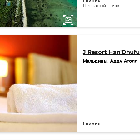
1 линия
Песчаный пляж
J Resort Han'Dhufu
Мальдивы
,
Адду Атолл
1 линия