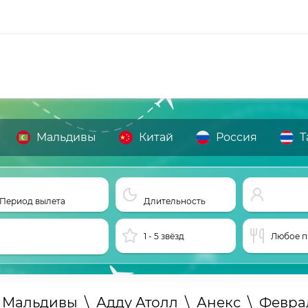
Мальдивы
Китай
Россия
Т
Период вылета
Длительность
1 - 5 звёзд
Любое п
а Мальдивы
\
Адду Атолл
\
Анекс
\
Февра