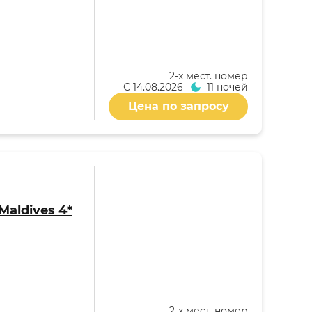
2-x мест. номер
С
14.08.2026
11 ночей
Цена по запросу
Maldives 4*
2-x мест. номер