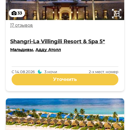
33
17 отзывов
Shangri-La Villingili Resort & Spa 5*
Мальдивы
,
Адду Атолл
С
14.08.2026
3 ночи
2-x мест. номер
Уточнить