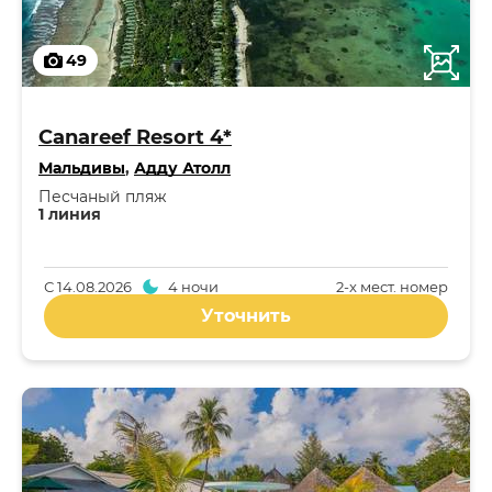
49
Canareef Resort 4*
Мальдивы
,
Адду Атолл
Песчаный пляж
1 линия
С
14.08.2026
4 ночи
2-x мест. номер
Уточнить