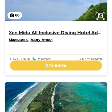
66
Xen Midu All Inclusive Diving Hotel Addu Maldives 3*
Мальдивы
,
Адду Атолл
С
14.08.2026
6 ночей
2-x мест. номер
Уточнить