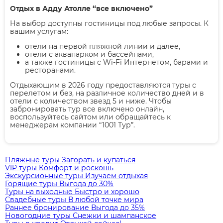
Отдых в Адду Атолле “все включено”
На выбор доступны гостиницы под любые запросы. К
вашим услугам:
отели на первой пляжной линии и далее,
отели с аквапарком и бассейнами,
а также гостиницы с Wi-Fi Интернетом, барами и
ресторанами.
Отдыхающим в 2026 году предоставляются туры с
перелетом и без, на различное количество дней и в
отели с количеством звезд 5 и ниже. Чтобы
забронировать тур все включено онлайн,
воспользуйтесь сайтом или обращайтесь к
менеджерам компании “1001 Тур”.
Пляжные туры
Загорать и купаться
VIP туры
Комфорт и роскошь
Экскурсионные туры
Изучаем отдыхая
Горящие туры
Выгода до 30%
Туры на выходные
Быстро и хорошо
Свадебные туры
В любой точке мира
Раннее бронирование
Выгода до 35%
Новогодние туры
Снежки и шампанское