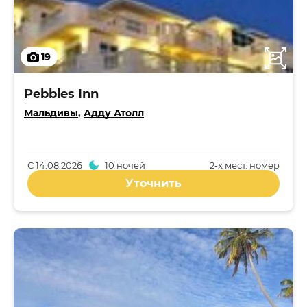
19
Pebbles Inn
Мальдивы
,
Адду Атолл
С
14.08.2026
10 ночей
2-x мест. номер
Уточнить