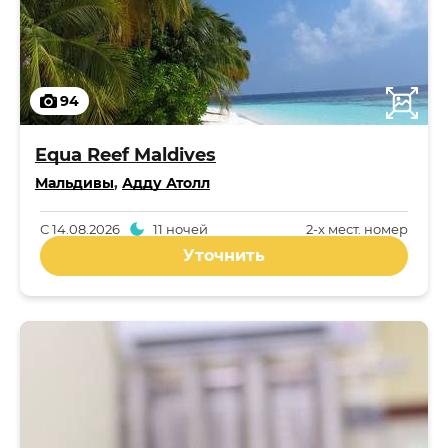
94
Equa Reef Maldives
Мальдивы
,
Адду Атолл
С
14.08.2026
11 ночей
2-x мест. номер
Уточнить