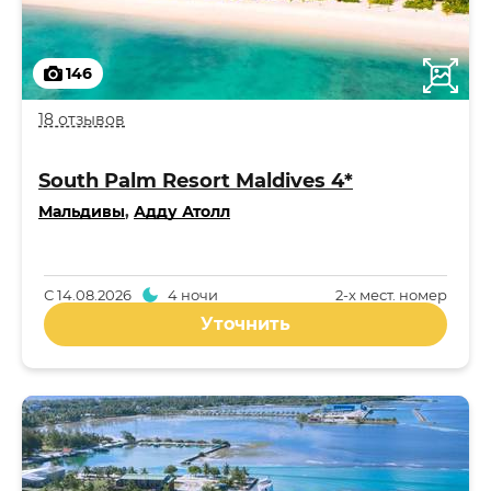
146
18 отзывов
South Palm Resort Maldives 4*
Мальдивы
,
Адду Атолл
С
14.08.2026
4 ночи
2-x мест. номер
Уточнить