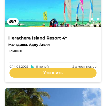
7
Herathera Island Resort 4*
Мальдивы
,
Адду Атолл
1 линия
С
14.08.2026
9 ночей
2-x мест. номер
Уточнить