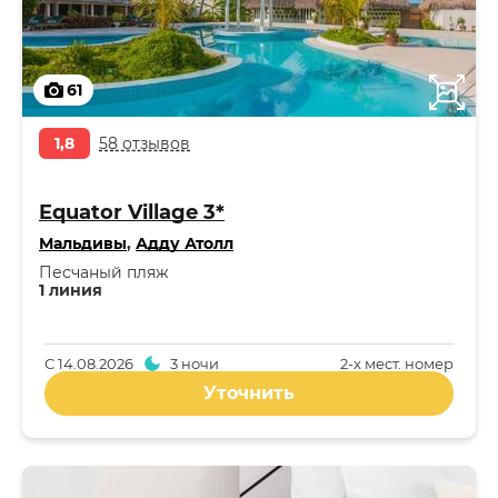
61
1,8
58 отзывов
Equator Village 3*
Мальдивы
,
Адду Атолл
Песчаный пляж
1 линия
С
14.08.2026
3 ночи
2-x мест. номер
Уточнить