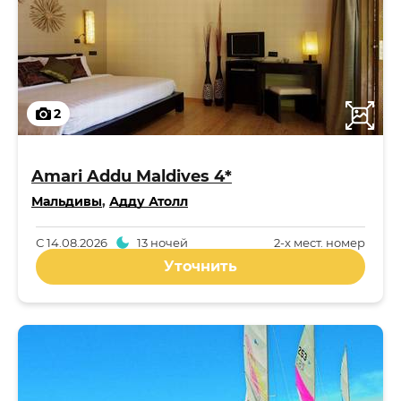
2
Amari Addu Maldives 4*
Мальдивы
,
Адду Атолл
С
14.08.2026
13 ночей
2-x мест. номер
Уточнить