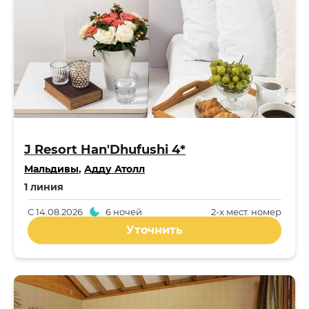
J Resort Han'Dhufushi 4*
Мальдивы
,
Адду Атолл
1 линия
С
14.08.2026
6 ночей
2-x мест. номер
Уточнить