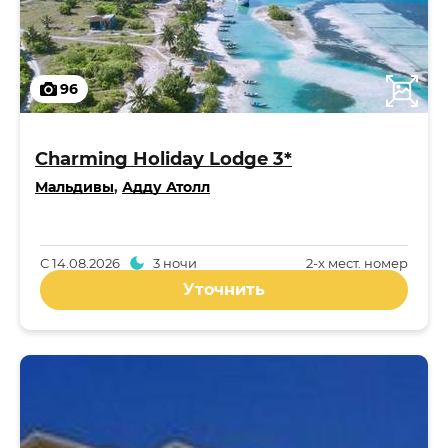
96
Charming Holiday Lodge 3*
Мальдивы
,
Адду Атолл
С
14.08.2026
3 ночи
2-x мест. номер
Уточнить