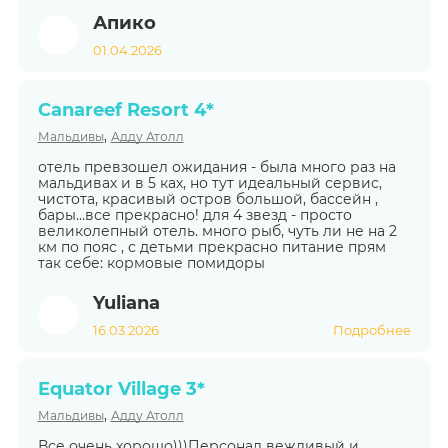
Апико
01.04.2026
Canareef Resort 4*
,
Мальдивы
Адду Атолл
отель превзошел ожидания - была много раз на
мальдивах и в 5 ках, но тут идеальный сервис,
чистота, красивый остров большой, бассейн ,
бары...все прекрасно! для 4 звезд - просто
великолепный отель. много рыб, чуть ли не на 2
км по пояс , с детьми прекрасно питание прям
так себе: кормовые помидоры
Yuliana
16.03.2026
Подробнее
Equator Village 3*
,
Мальдивы
Адду Атолл
Все очень хорошо)))Персонал вежливый и