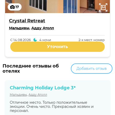
17
Crystal Retreat
Мальдивы
,
Адду Атолл
С
14.08.2026
4 ночи
2-x мест. номер
Уточнить
Последние отзывы об
Добавить отзыв
отелях
Charming Holiday Lodge 3*
,
Мальдивы
Адду Атолл
Отличное место. Только положительные
эмоции. Очень чисто. Прекрасный хозяин и
персонал.