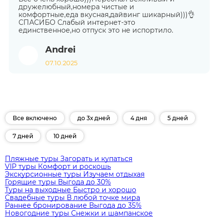
дружелюбный,номера чистые и
комфортные,еда вкусная,дайвинг шикарный)))👌
СПАСИБО Слабый интернет-это
единственное,но отпуск это не испортило.
Andrei
07.10.2025
Все включено
до 3х дней
4 дня
5 дней
7 дней
10 дней
Пляжные туры
Загорать и купаться
VIP туры
Комфорт и роскошь
Экскурсионные туры
Изучаем отдыхая
Горящие туры
Выгода до 30%
Туры на выходные
Быстро и хорошо
Свадебные туры
В любой точке мира
Раннее бронирование
Выгода до 35%
Новогодние туры
Снежки и шампанское