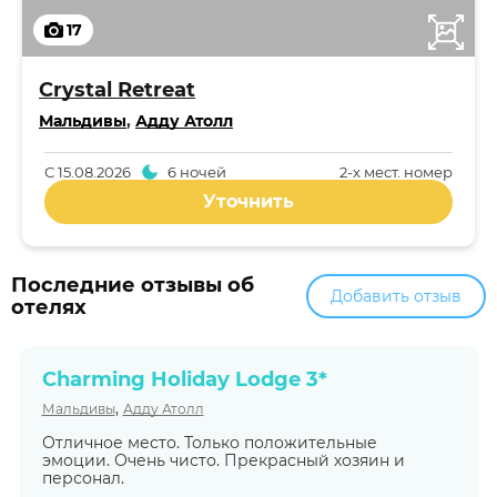
17
Crystal Retreat
Мальдивы
,
Адду Атолл
С
15.08.2026
6 ночей
2-x мест. номер
Уточнить
Последние отзывы об
Добавить отзыв
отелях
Charming Holiday Lodge 3*
,
Мальдивы
Адду Атолл
Отличное место. Только положительные
эмоции. Очень чисто. Прекрасный хозяин и
персонал.