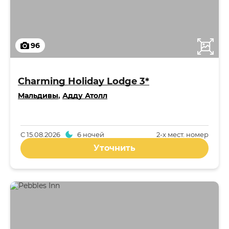
96
Charming Holiday Lodge 3*
Мальдивы
,
Адду Атолл
С
15.08.2026
6 ночей
2-x мест. номер
Уточнить