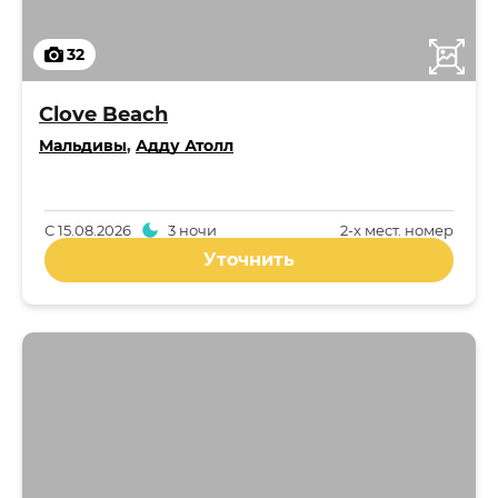
32
Clove Beach
Мальдивы
,
Адду Атолл
С
15.08.2026
3 ночи
2-x мест. номер
Уточнить