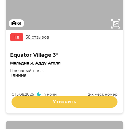
61
1,8
58 отзывов
Equator Village 3*
Мальдивы
,
Адду Атолл
Песчаный пляж
1 линия
С
15.08.2026
4 ночи
2-x мест. номер
Уточнить