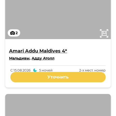
2
Amari Addu Maldives 4*
Мальдивы
,
Адду Атолл
С
15.08.2026
5 ночей
2-x мест. номер
Уточнить