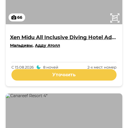
66
Xen Midu All Inclusive Diving Hotel Addu Maldives 3*
Мальдивы
,
Адду Атолл
С
15.08.2026
8 ночей
2-x мест. номер
Уточнить