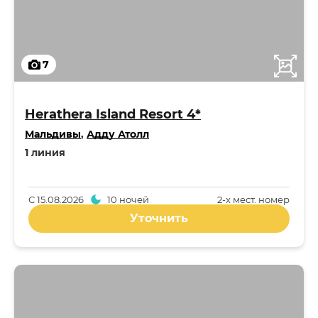
7
Herathera Island Resort 4*
Мальдивы
,
Адду Атолл
1 линия
С
15.08.2026
10 ночей
2-x мест. номер
Уточнить