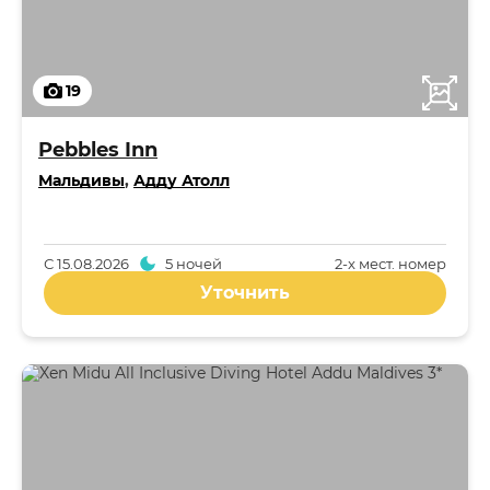
19
Pebbles Inn
Мальдивы
,
Адду Атолл
С
15.08.2026
5 ночей
2-x мест. номер
Уточнить