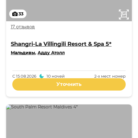
33
17 отзывов
Shangri-La Villingili Resort & Spa 5*
Мальдивы
,
Адду Атолл
С
15.08.2026
10 ночей
2-x мест. номер
Уточнить