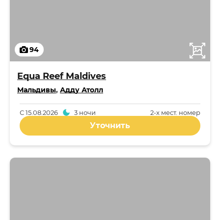
94
Equa Reef Maldives
Мальдивы
,
Адду Атолл
С
15.08.2026
3 ночи
2-x мест. номер
Уточнить