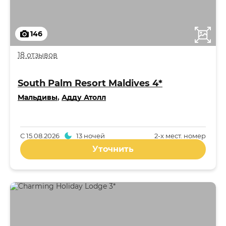
146
18 отзывов
South Palm Resort Maldives 4*
Мальдивы
,
Адду Атолл
С
15.08.2026
13 ночей
2-x мест. номер
Уточнить