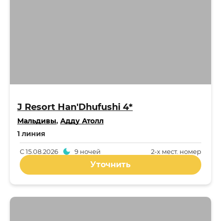
J Resort Han'Dhufushi 4*
Мальдивы
,
Адду Атолл
1 линия
С
15.08.2026
9 ночей
2-x мест. номер
Уточнить