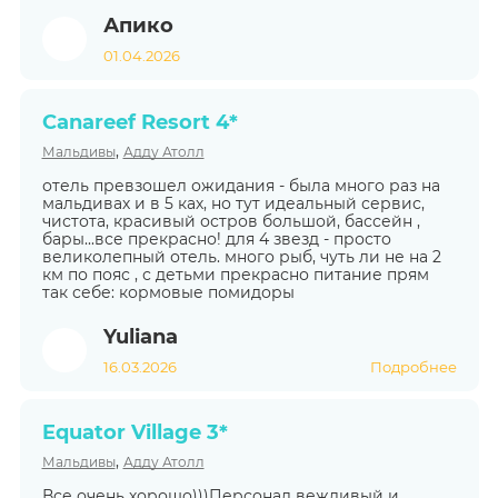
Апико
01.04.2026
Canareef Resort 4*
,
Мальдивы
Адду Атолл
отель превзошел ожидания - была много раз на
мальдивах и в 5 ках, но тут идеальный сервис,
чистота, красивый остров большой, бассейн ,
бары...все прекрасно! для 4 звезд - просто
великолепный отель. много рыб, чуть ли не на 2
км по пояс , с детьми прекрасно питание прям
так себе: кормовые помидоры
Yuliana
16.03.2026
Подробнее
Equator Village 3*
,
Мальдивы
Адду Атолл
Все очень хорошо)))Персонал вежливый и