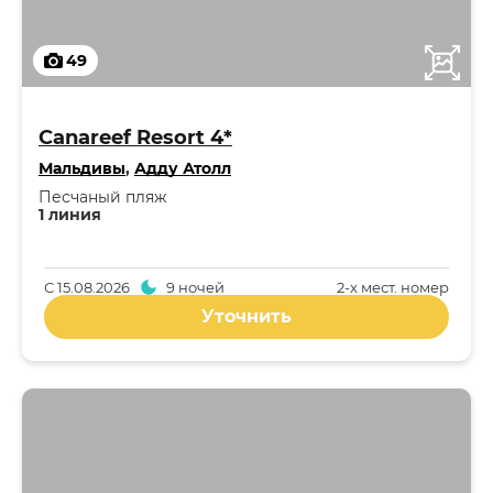
49
Canareef Resort 4*
Мальдивы
,
Адду Атолл
Песчаный пляж
1 линия
С
15.08.2026
9 ночей
2-x мест. номер
Уточнить