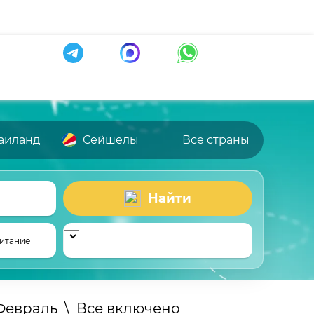
аиланд
Сейшелы
Все страны
Найти
итание
Февраль
\
Все включено