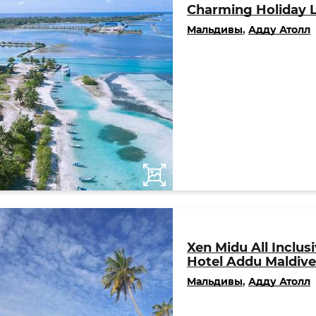
Charming Holiday 
Мальдивы
,
Адду Атолл
Xen Midu All Inclus
Hotel Addu Maldive
Мальдивы
,
Адду Атолл