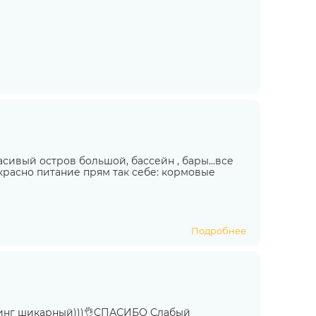
асивый остров большой, бассейн , бары...все
рекрасно питание прям так себе: кормовые
Подробнее
винг шикарный)))👌СПАСИБО Слабый