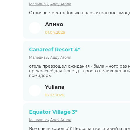
,
Мальдивы
Адду Атолл
Отличное место. Только положительные эмоци
Апико
01.04.2026
Canareef Resort 4*
,
Мальдивы
Адду Атолл
отель превзошел ожидания - была много раз на
прекрасно! для 4 звезд - просто великолепный
помидоры
Yuliana
16.03.2026
Equator Village 3*
,
Мальдивы
Адду Атолл
Все очень хорошо)))Персонал вежливый и д