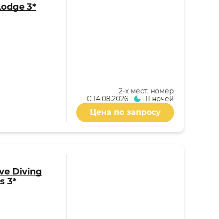
Lodge 3*
2-x мест. номер
С
14.08.2026
11 ночей
Цена по запросу
ive Diving
s 3*