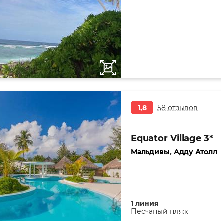
1,8
58 отзывов
Equator Village 3*
Мальдивы
,
Адду Атолл
1 линия
Песчаный пляж