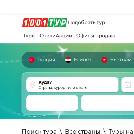
Подобрать тур
Туры
Отели
Акции
Офисы продаж
Турция
Египет
Вьетнам
Страна, курорт или отель
Поиск тура
\
Все страны
\
Туры н