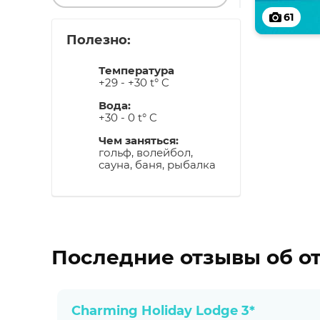
61
Полезно:
Температура
+29 - +30 t° C
Вода:
+30 - 0 t° C
Чем заняться:
гольф, волейбол,
сауна, баня, рыбалка
Последние отзывы об о
Charming Holiday Lodge 3*