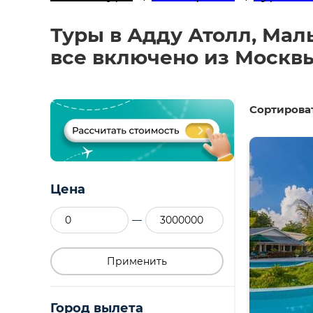
Туры в Адду Атолл, Маль
все включено из Москв
Сортироват
Цена
—
Применить
Город вылета