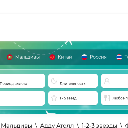
Мальдивы
Китай
Россия
Т
Период вылета
Длительность
1 - 5 звёзд
Любое п
а Мальдивы
\
Адду Атолл
\
1-2-3 звезды
\