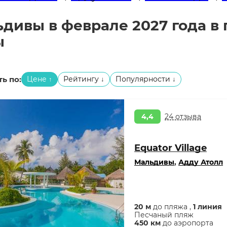
дивы в феврале 2027 года в г
ы
ь по:
Цене
Рейтингу
Популярности
↑
↓
↓
4,4
24 отзыва
Equator Village
Мальдивы
,
Адду Атолл
20 м
до пляжа ,
1 линия
Песчаный пляж
450 км
до аэропорта