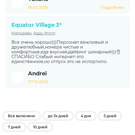
16.03.2026
Подробнее
Equator Village 3*
,
Мальдивы
Адду Атолл
Все очень хорошо)))Персонал вежливый и
дружелюбный,номера чистые и
комфортные,еда вкусная,дайвинг шикарный)))👌
СПАСИБО Слабый интернет-это
единственное,но отпуск это не испортило.
Andrei
07.10.2025
Все включено
до 3х дней
4 дня
5 дней
7 дней
10 дней