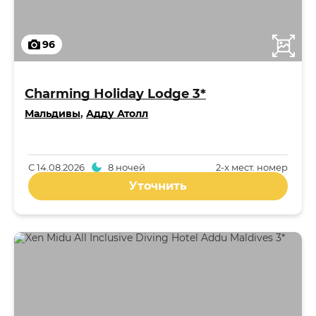
96
Charming Holiday Lodge 3*
Мальдивы
,
Адду Атолл
С
14.08.2026
8 ночей
2-x мест. номер
Уточнить