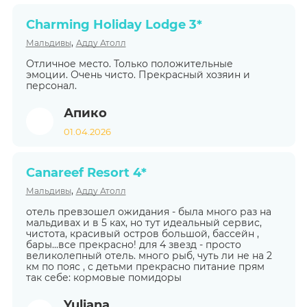
Charming Holiday Lodge 3*
,
Мальдивы
Адду Атолл
Отличное место. Только положительные
эмоции. Очень чисто. Прекрасный хозяин и
персонал.
Апико
01.04.2026
Canareef Resort 4*
,
Мальдивы
Адду Атолл
отель превзошел ожидания - была много раз на
мальдивах и в 5 ках, но тут идеальный сервис,
чистота, красивый остров большой, бассейн ,
бары...все прекрасно! для 4 звезд - просто
великолепный отель. много рыб, чуть ли не на 2
км по пояс , с детьми прекрасно питание прям
так себе: кормовые помидоры
Yuliana