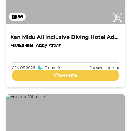
66
Xen Midu All Inclusive Diving Hotel Addu Maldives 3*
Мальдивы
,
Адду Атолл
С
14.08.2026
7 ночей
2-x мест. номер
Уточнить