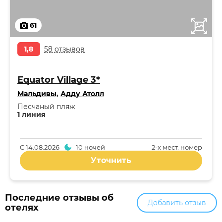
61
1,8
58 отзывов
Equator Village 3*
Мальдивы
,
Адду Атолл
Песчаный пляж
1 линия
С
14.08.2026
10 ночей
2-x мест. номер
Уточнить
Последние отзывы об
Добавить отзыв
отелях