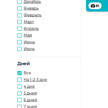
Декабрь
61
Январь
Февраль
Март
Апрель
Май
Июнь
Июль
Дней
Все
На 1-2-3 дня
4 дня
5 дней
6 дней
7 дней