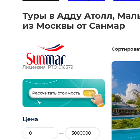
Туры в Адду Атолл, Маль
из Москвы от Санмар
Сортироват
Лицензия: РТО 016579
Цена
—