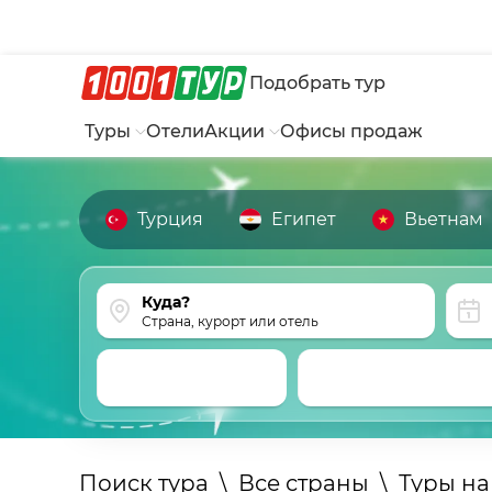
Подобрать тур
Туры
Отели
Акции
Офисы продаж
Турция
Египет
Вьетнам
Страна, курорт или отель
Поиск тура
\
Все страны
\
Туры н