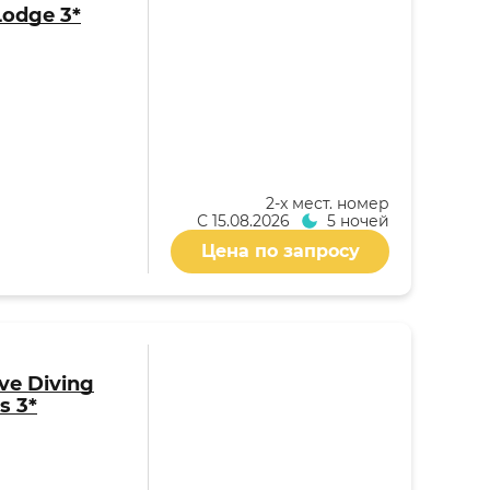
Lodge 3*
2-x мест. номер
С
15.08.2026
5 ночей
Цена по запросу
ive Diving
s 3*