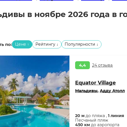
дивы в ноябре 2026 года в го
ь по:
Цене
Рейтингу
Популярности
↑
↓
↓
4,4
24 отзыва
Equator Village
Мальдивы
,
Адду Атолл
20 м
до пляжа ,
1 линия
Песчаный пляж
450 км
до аэропорта