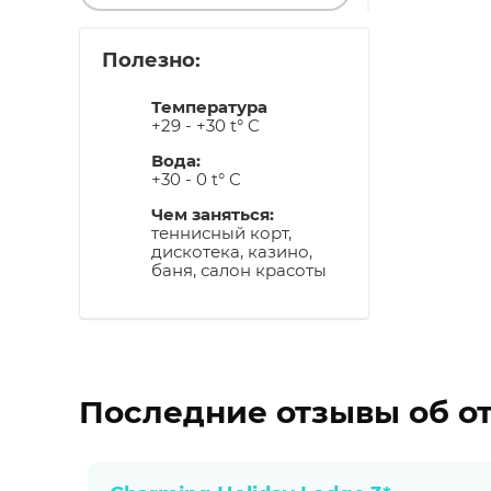
Полезно:
Температура
+29 - +30 t° C
Вода:
+30 - 0 t° C
Чем заняться:
теннисный корт,
дискотека, казино,
баня, салон красоты
Последние отзывы об о