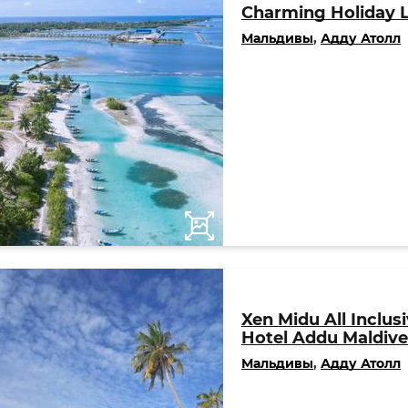
Charming Holiday 
Мальдивы
,
Адду Атолл
Xen Midu All Inclus
Hotel Addu Maldive
Мальдивы
,
Адду Атолл