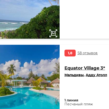
1,8
58 отзывов
Equator Village 3*
Мальдивы
,
Адду Атолл
1 линия
Песчаный пляж