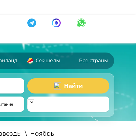
аиланд
Сейшелы
Все страны
Найти
итание
 звезды
\
Ноябрь