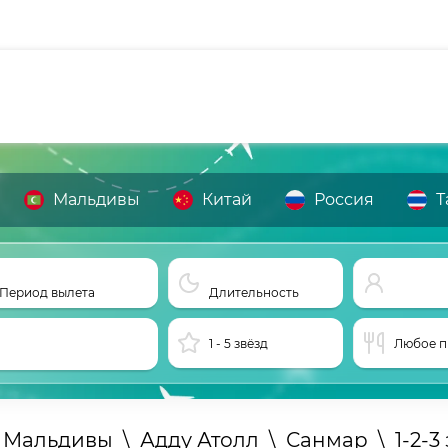
Мальдивы
Китай
Россия
Т
Период вылета
Длительность
1 - 5 звёзд
Любое п
а Мальдивы
\
Адду Атолл
\
Санмар
\
1-2-3