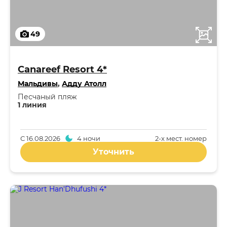
49
Canareef Resort 4*
Мальдивы
,
Адду Атолл
Песчаный пляж
1 линия
С
16.08.2026
4 ночи
2-x мест. номер
Уточнить