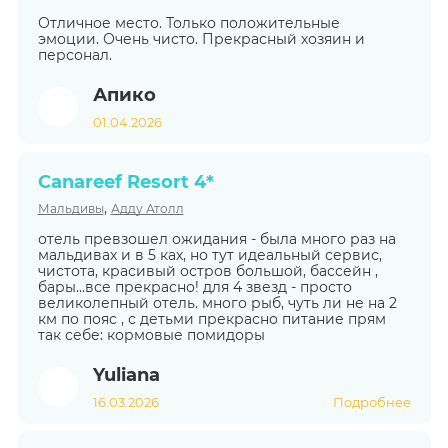
Отличное место. Только положительные
эмоции. Очень чисто. Прекрасный хозяин и
персонал.
Апико
01.04.2026
Canareef Resort 4*
,
Мальдивы
Адду Атолл
отель превзошел ожидания - была много раз на
мальдивах и в 5 ках, но тут идеальный сервис,
чистота, красивый остров большой, бассейн ,
бары...все прекрасно! для 4 звезд - просто
великолепный отель. много рыб, чуть ли не на 2
км по пояс , с детьми прекрасно питание прям
так себе: кормовые помидоры
Yuliana
16.03.2026
Подробнее