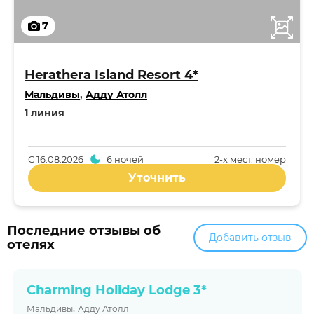
7
Herathera Island Resort 4*
Мальдивы
,
Адду Атолл
1 линия
С
16.08.2026
6 ночей
2-x мест. номер
Уточнить
Последние отзывы об
Добавить отзыв
отелях
Charming Holiday Lodge 3*
,
Мальдивы
Адду Атолл