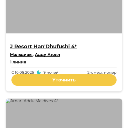
J Resort Han'Dhufushi 4*
Мальдивы
,
Адду Атолл
1 линия
С
16.08.2026
9 ночей
2-x мест. номер
Уточнить