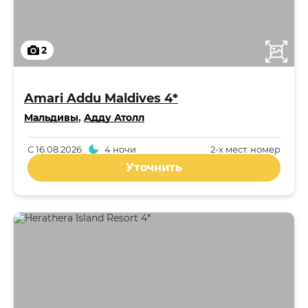
2
Amari Addu Maldives 4*
Мальдивы
,
Адду Атолл
С
16.08.2026
4 ночи
2-x мест. номер
Уточнить