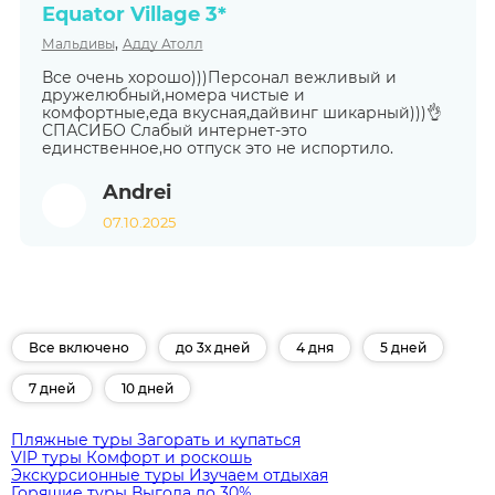
Equator Village 3*
,
Мальдивы
Адду Атолл
Все очень хорошо)))Персонал вежливый и
дружелюбный,номера чистые и
комфортные,еда вкусная,дайвинг шикарный)))👌
СПАСИБО Слабый интернет-это
единственное,но отпуск это не испортило.
Andrei
07.10.2025
Все включено
до 3х дней
4 дня
5 дней
7 дней
10 дней
Пляжные туры
Загорать и купаться
VIP туры
Комфорт и роскошь
Экскурсионные туры
Изучаем отдыхая
Горящие туры
Выгода до 30%