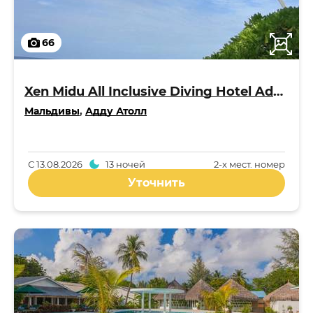
66
Xen Midu All Inclusive Diving Hotel Addu Maldives 3*
Мальдивы
,
Адду Атолл
С
13.08.2026
13 ночей
2-x мест. номер
Уточнить