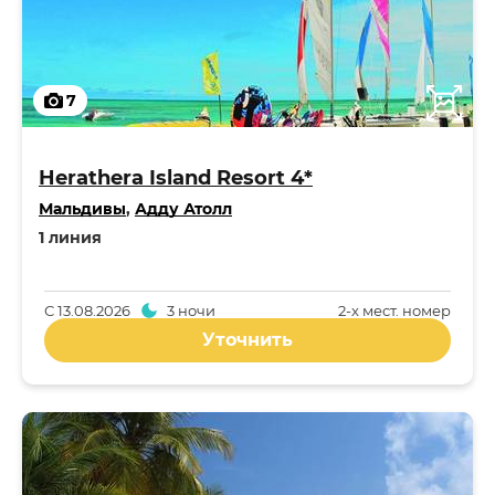
7
Herathera Island Resort 4*
Мальдивы
,
Адду Атолл
1 линия
С
13.08.2026
3 ночи
2-x мест. номер
Уточнить