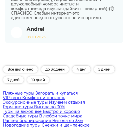
дружелюбный,номера чистые и
комфортные,еда вкусная,дайвинг шикарный)))👌
СПАСИБО Слабый интернет-это
единственное,но отпуск это не испортило.
Andrei
07.10.2025
Все включено
до 3х дней
4 дня
5 дней
7 дней
10 дней
Пляжные туры
Загорать и купаться
VIP туры
Комфорт и роскошь
Экскурсионные туры
Изучаем отдыхая
Горящие туры
Выгода до 30%
Туры на выходные
Быстро и хорошо
Свадебные туры
В любой точке мира
Раннее бронирование
Выгода до 35%
Новогодние туры
Снежки и шампанское