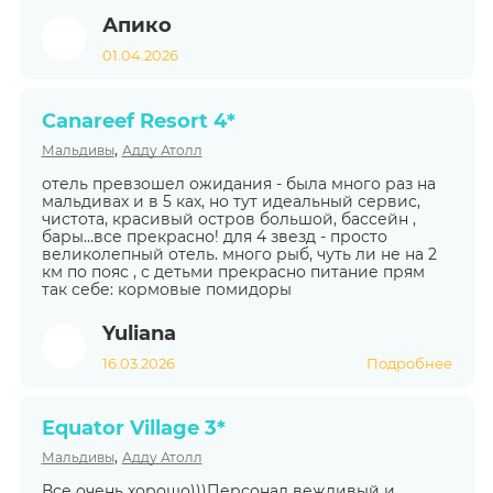
Апико
01.04.2026
Canareef Resort 4*
,
Мальдивы
Адду Атолл
отель превзошел ожидания - была много раз на
мальдивах и в 5 ках, но тут идеальный сервис,
чистота, красивый остров большой, бассейн ,
бары...все прекрасно! для 4 звезд - просто
великолепный отель. много рыб, чуть ли не на 2
км по пояс , с детьми прекрасно питание прям
так себе: кормовые помидоры
Yuliana
16.03.2026
Подробнее
Equator Village 3*
,
Мальдивы
Адду Атолл
Все очень хорошо)))Персонал вежливый и