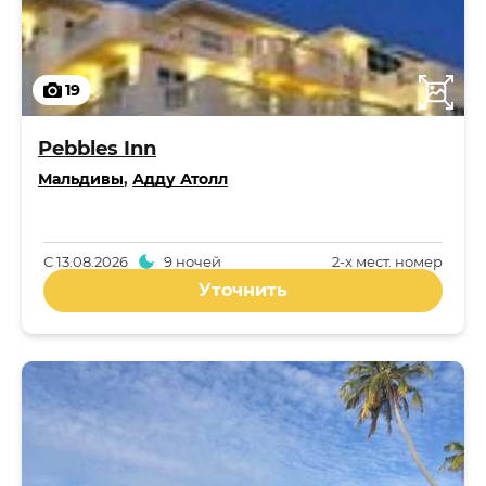
19
Pebbles Inn
Мальдивы
,
Адду Атолл
С
13.08.2026
9 ночей
2-x мест. номер
Уточнить