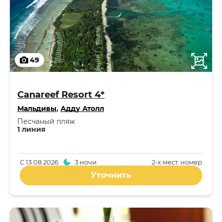
49
Canareef Resort 4*
Мальдивы
,
Адду Атолл
Песчаный пляж
1 линия
С
13.08.2026
3 ночи
2-x мест. номер
Уточнить