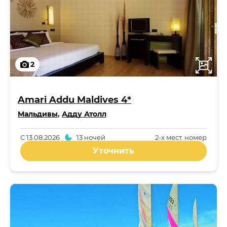
2
Amari Addu Maldives 4*
Мальдивы
,
Адду Атолл
С
13.08.2026
13 ночей
2-x мест. номер
Уточнить