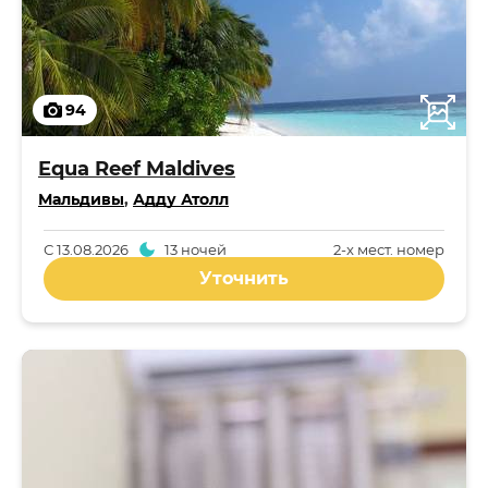
94
Equa Reef Maldives
Мальдивы
,
Адду Атолл
С
13.08.2026
13 ночей
2-x мест. номер
Уточнить