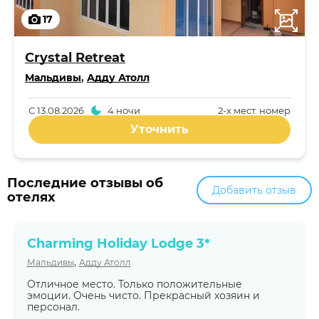
17
Crystal Retreat
Мальдивы
,
Адду Атолл
С
13.08.2026
4 ночи
2-x мест. номер
Уточнить
Последние отзывы об
Добавить отзыв
отелях
Charming Holiday Lodge 3*
,
Мальдивы
Адду Атолл
Отличное место. Только положительные
эмоции. Очень чисто. Прекрасный хозяин и
персонал.