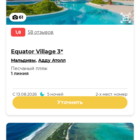
61
1,8
58 отзывов
Equator Village 3*
Мальдивы
,
Адду Атолл
Песчаный пляж
1 линия
С
13.08.2026
5 ночей
2-x мест. номер
Уточнить