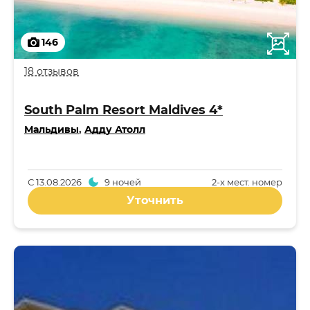
146
18 отзывов
South Palm Resort Maldives 4*
Мальдивы
,
Адду Атолл
С
13.08.2026
9 ночей
2-x мест. номер
Уточнить