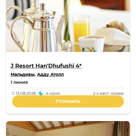
J Resort Han'Dhufushi 4*
Мальдивы
,
Адду Атолл
1 линия
С
13.08.2026
4 ночи
2-x мест. номер
Уточнить