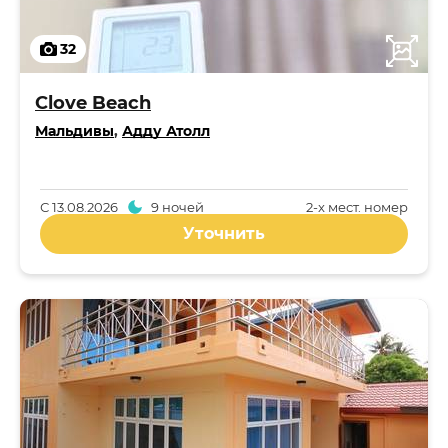
32
Clove Beach
Мальдивы
,
Адду Атолл
С
13.08.2026
9 ночей
2-x мест. номер
Уточнить