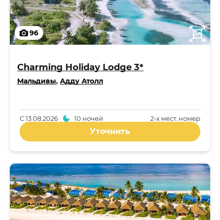
96
Charming Holiday Lodge 3*
Мальдивы
,
Адду Атолл
С
13.08.2026
10 ночей
2-x мест. номер
Уточнить