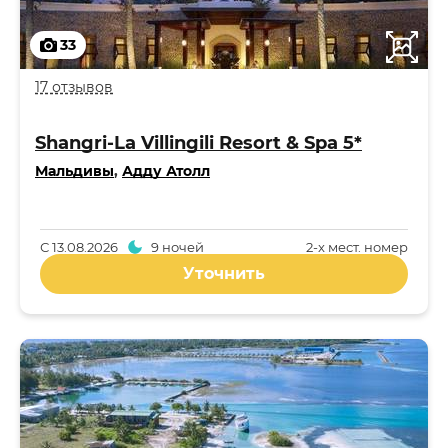
33
17 отзывов
Shangri-La Villingili Resort & Spa 5*
Мальдивы
,
Адду Атолл
С
13.08.2026
9 ночей
2-x мест. номер
Уточнить