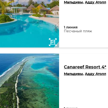
Мальдивы
,
Адду Атолл
1 линия
Песчаный пляж
Canareef Resort 4*
Мальдивы
,
Адду Атолл