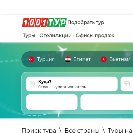
Подобрать тур
Туры
Отели
Акции
Офисы продаж
Турция
Египет
Вьетнам
Страна, курорт или отель
Поиск тура
\
Все страны
\
Туры н