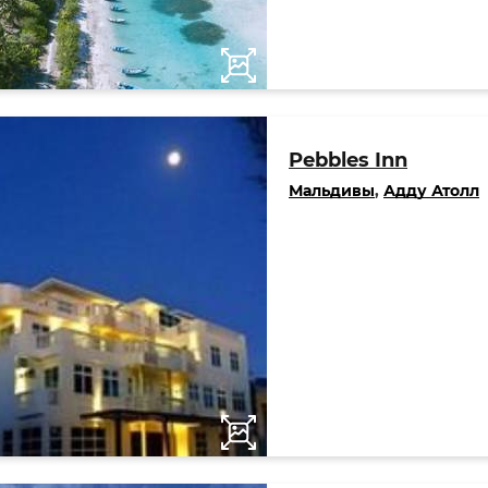
Pebbles Inn
Мальдивы
,
Адду Атолл