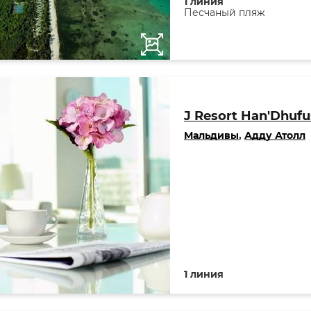
1 линия
Песчаный пляж
J Resort Han'Dhufu
Мальдивы
,
Адду Атолл
1 линия