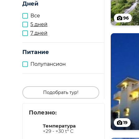
Дней
Все
96
5 дней
7 дней
Питание
Полупансион
Подобрать тур!
Полезно:
19
Температура
+29 - +30 t° C