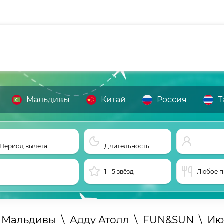
Мальдивы
Китай
Россия
Т
Период вылета
Длительность
1 - 5 звёзд
Любое п
а Мальдивы
\
Адду Атолл
\
FUN&SUN
\
Ию