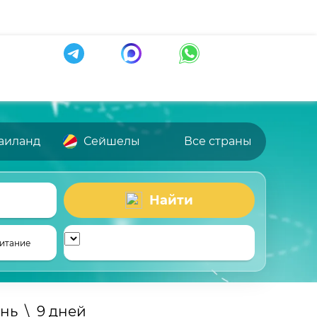
аиланд
Сейшелы
Все страны
Найти
итание
нь
\
9 дней