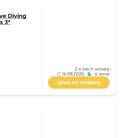
ive Diving
s 3*
2-x мест. номер
С
14.08.2026
4 ночи
Цена по запросу