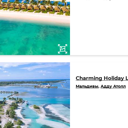
Charming Holiday 
Мальдивы
,
Адду Атолл