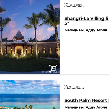
17 отзывов
Shangri-La Villingil
5*
Мальдивы
,
Адду Атолл
18 отзывов
South Palm Resort 
Мальдивы
,
Адду Атолл