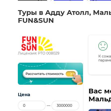
Туры в Адду Атолл, Мал
FUN&SUN
Лицензия: РТО 008029
К сожа
парам
Вас м
Цена
Мальд
—