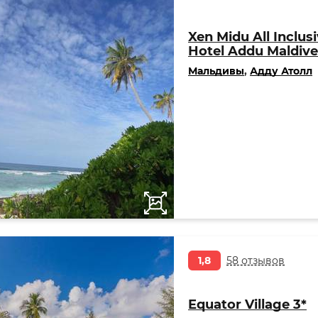
Xen Midu All Inclus
Hotel Addu Maldive
Мальдивы
,
Адду Атолл
1,8
58 отзывов
Equator Village 3*