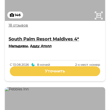
146
18 отзывов
South Palm Resort Maldives 4*
Мальдивы
,
Адду Атолл
С
13.08.2026
8 ночей
2-x мест. номер
Уточнить