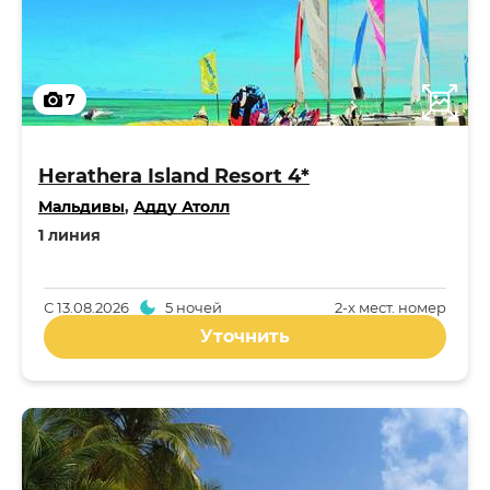
7
Herathera Island Resort 4*
Мальдивы
,
Адду Атолл
1 линия
С
13.08.2026
5 ночей
2-x мест. номер
Уточнить