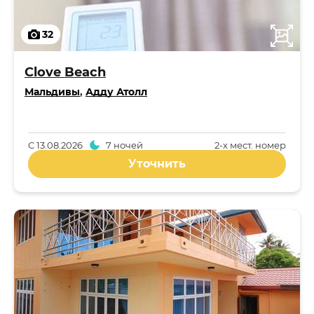
32
Clove Beach
Мальдивы
,
Адду Атолл
С
13.08.2026
7 ночей
2-x мест. номер
Уточнить