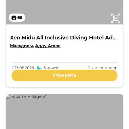
66
Xen Midu All Inclusive Diving Hotel Addu Maldives 3*
Мальдивы
,
Адду Атолл
С
13.08.2026
6 ночей
2-x мест. номер
Уточнить