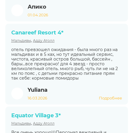
Апико
01.04.2026
Canareef Resort 4*
,
Мальдивы
Адду Атолл
отель превзошел ожидания - была много раз на
мальдивах и в 5 ках, но тут идеальный сервис,
чистота, красивый остров большой, бассейн ,
бары...все прекрасно! для 4 звезд - просто
великолепный отель. много рыб, чуть ли не на 2
км по пояс , с детьми прекрасно питание прям
так себе: кормовые помидоры
Yuliana
16.03.2026
Подробнее
Equator Village 3*
,
Мальдивы
Адду Атолл
Все очень хорошо)))Персонал вежливый и