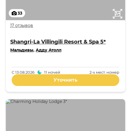
33
17 отзывов
Shangri-La Villingili Resort & Spa 5*
Мальдивы
,
Адду Атолл
С
13.08.2026
11 ночей
2-x мест. номер
Уточнить