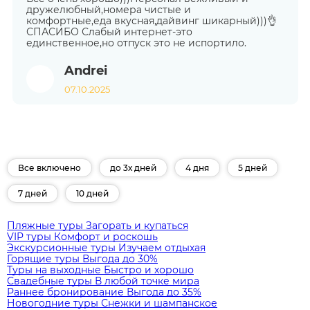
дружелюбный,номера чистые и
комфортные,еда вкусная,дайвинг шикарный)))👌
СПАСИБО Слабый интернет-это
единственное,но отпуск это не испортило.
Andrei
07.10.2025
Все включено
до 3х дней
4 дня
5 дней
7 дней
10 дней
Пляжные туры
Загорать и купаться
VIP туры
Комфорт и роскошь
Экскурсионные туры
Изучаем отдыхая
Горящие туры
Выгода до 30%
Туры на выходные
Быстро и хорошо
Свадебные туры
В любой точке мира
Раннее бронирование
Выгода до 35%
Новогодние туры
Снежки и шампанское