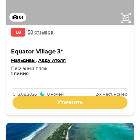
61
1,8
58 отзывов
Equator Village 3*
Мальдивы
,
Адду Атолл
Песчаный пляж
1 линия
С
13.08.2026
8 ночей
2-x мест. номер
Уточнить