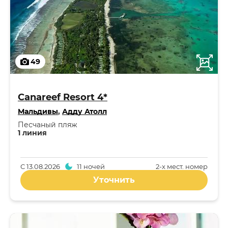
49
Canareef Resort 4*
Мальдивы
,
Адду Атолл
Песчаный пляж
1 линия
С
13.08.2026
11 ночей
2-x мест. номер
Уточнить