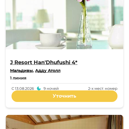
J Resort Han'Dhufushi 4*
Мальдивы
,
Адду Атолл
1 линия
С
13.08.2026
9 ночей
2-x мест. номер
Уточнить