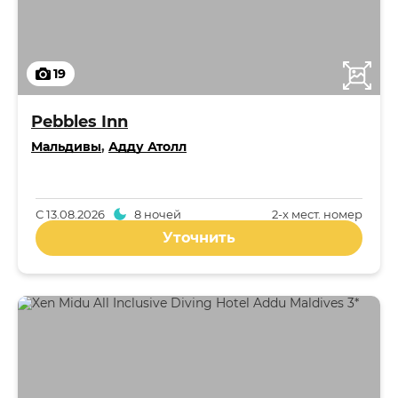
19
Pebbles Inn
Мальдивы
,
Адду Атолл
С
13.08.2026
8 ночей
2-x мест. номер
Уточнить