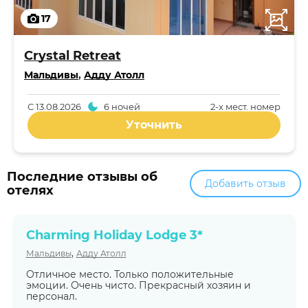
17
Crystal Retreat
Мальдивы
,
Адду Атолл
С
13.08.2026
6 ночей
2-x мест. номер
Уточнить
Последние отзывы об
Добавить отзыв
отелях
Charming Holiday Lodge 3*
,
Мальдивы
Адду Атолл
Отличное место. Только положительные
эмоции. Очень чисто. Прекрасный хозяин и
персонал.