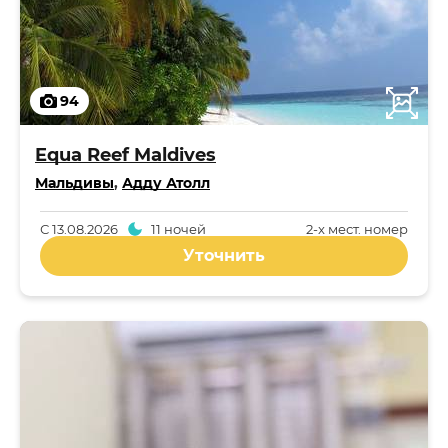
94
Equa Reef Maldives
Мальдивы
,
Адду Атолл
С
13.08.2026
11 ночей
2-x мест. номер
Уточнить