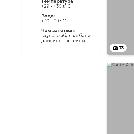
Температура
+29 - +30 t° C
Вода:
+30 - 0 t° C
Чем заняться:
сауна, рыбалка, баня,
дайвинг, бассейны
33