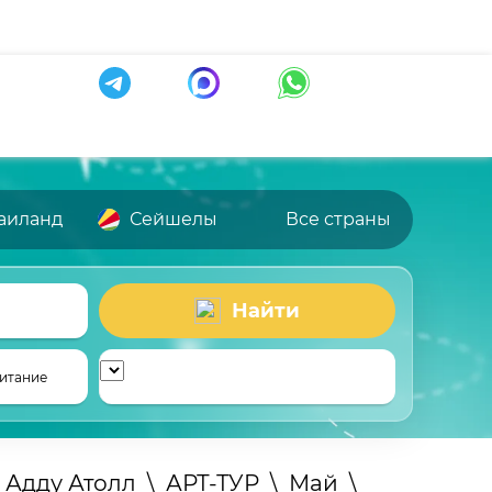
аиланд
Сейшелы
Все страны
Найти
итание
Адду Атолл
\
АРТ-ТУР
\
Май
\