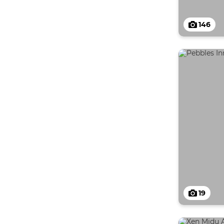
146
19