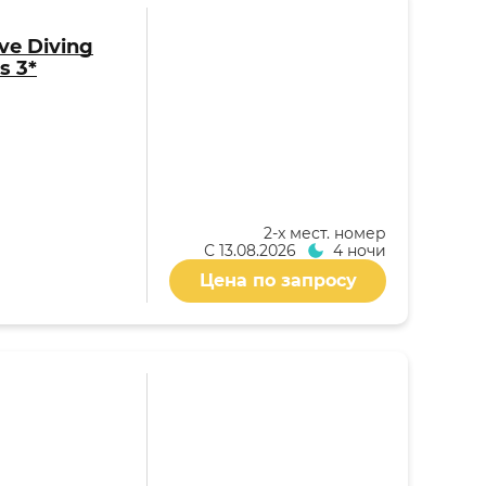
ive Diving
s 3*
2-x мест. номер
С
13.08.2026
4 ночи
Цена по запросу