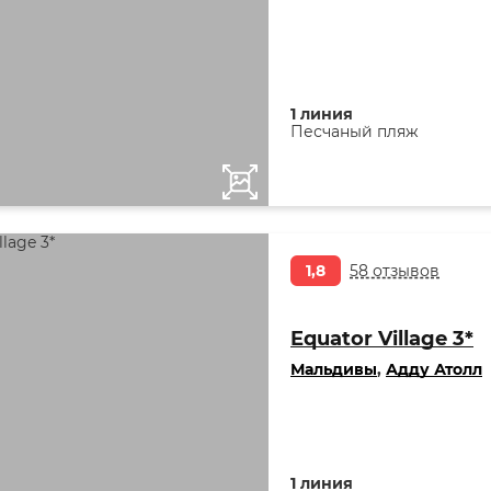
1 линия
Песчаный пляж
1,8
58 отзывов
Equator Village 3*
Мальдивы
,
Адду Атолл
1 линия