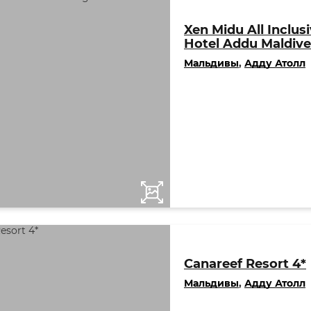
Xen Midu All Inclus
Hotel Addu Maldive
Мальдивы
,
Адду Атолл
Canareef Resort 4*
Мальдивы
,
Адду Атолл