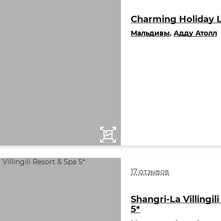
Charming Holiday 
Мальдивы
,
Адду Атолл
17 отзывов
Shangri-La Villingil
5*