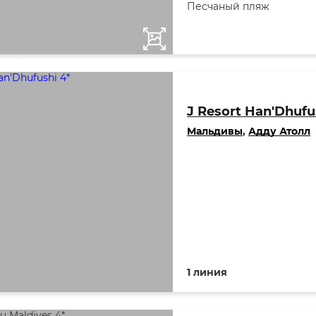
Песчаный пляж
J Resort Han'Dhufu
Мальдивы
,
Адду Атолл
1 линия