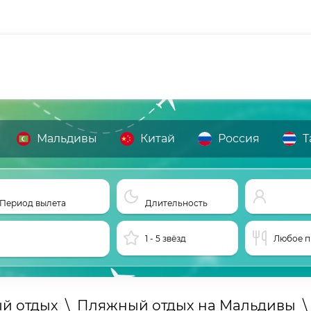
Мальдивы
Китай
Россия
Т
Период вылета
Длительность
1 - 5 звёзд
Любое п
й отдых
\
Пляжный отдых на Мальдивы
\