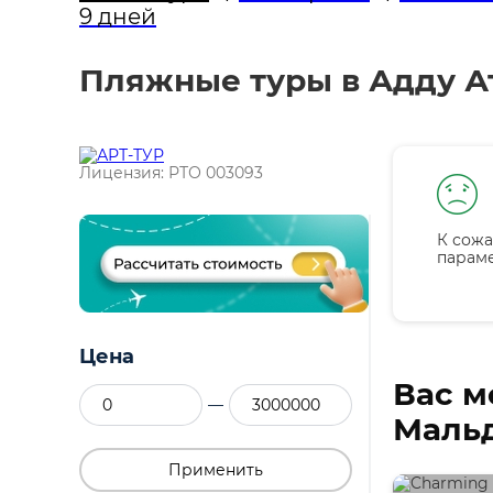
9 дней
Пляжные туры в Адду Ат
Лицензия: РТО 003093
К сожа
парам
Цена
Вас м
—
Мальд
Применить