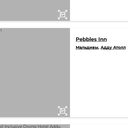
Pebbles Inn
Мальдивы
,
Адду Атолл