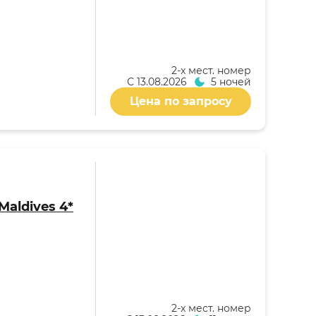
2-x мест. номер
С
13.08.2026
5 ночей
Цена по запросу
Maldives 4*
2-x мест. номер