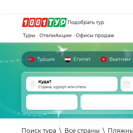
Подобрать тур
Туры
Отели
Акции
Офисы продаж
Турция
Египет
Вьетнам
Страна, курорт или отель
Поиск тура
\
Все страны
\
Пляжны