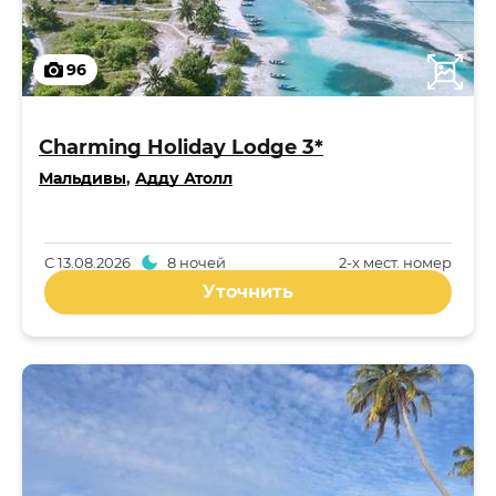
96
Charming Holiday Lodge 3*
Мальдивы
,
Адду Атолл
С
13.08.2026
8 ночей
2-x мест. номер
Уточнить