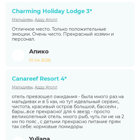
Charming Holiday Lodge 3*
,
Мальдивы
Адду Атолл
Отличное место. Только положительные
эмоции. Очень чисто. Прекрасный хозяин и
персонал.
Апико
01.04.2026
Canareef Resort 4*
,
Мальдивы
Адду Атолл
отель превзошел ожидания - была много раз на
мальдивах и в 5 ках, но тут идеальный сервис,
чистота, красивый остров большой, бассейн ,
бары...все прекрасно! для 4 звезд - просто
великолепный отель. много рыб, чуть ли не на 2
км по пояс , с детьми прекрасно питание прям
так себе: кормовые помидоры
Yuliana