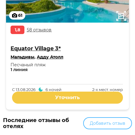
61
1,8
58 отзывов
Equator Village 3*
Мальдивы
,
Адду Атолл
Песчаный пляж
1 линия
С
13.08.2026
6 ночей
2-x мест. номер
Уточнить
Последние отзывы об
Добавить отзыв
отелях