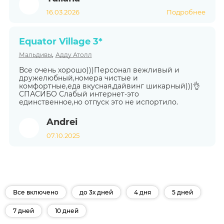
16.03.2026
Подробнее
Equator Village 3*
,
Мальдивы
Адду Атолл
Все очень хорошо)))Персонал вежливый и
дружелюбный,номера чистые и
комфортные,еда вкусная,дайвинг шикарный)))👌
СПАСИБО Слабый интернет-это
единственное,но отпуск это не испортило.
Andrei
07.10.2025
Все включено
до 3х дней
4 дня
5 дней
7 дней
10 дней