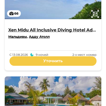
66
Xen Midu All Inclusive Diving Hotel Addu Maldives 3*
Мальдивы
,
Адду Атолл
С
13.08.2026
9 ночей
2-x мест. номер
Уточнить