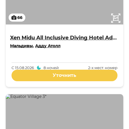
66
Xen Midu All Inclusive Diving Hotel Addu Maldives 3*
Мальдивы
,
Адду Атолл
С
15.08.2026
8 ночей
2-x мест. номер
Уточнить