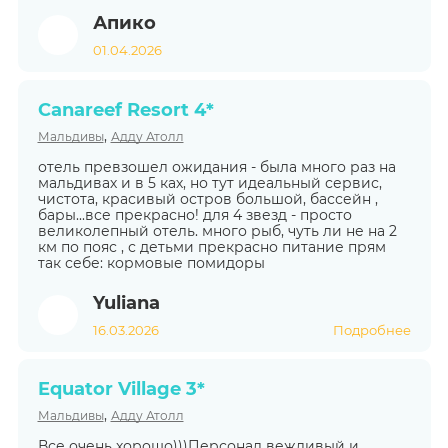
Апико
01.04.2026
Canareef Resort 4*
,
Мальдивы
Адду Атолл
отель превзошел ожидания - была много раз на
мальдивах и в 5 ках, но тут идеальный сервис,
чистота, красивый остров большой, бассейн ,
бары...все прекрасно! для 4 звезд - просто
великолепный отель. много рыб, чуть ли не на 2
км по пояс , с детьми прекрасно питание прям
так себе: кормовые помидоры
Yuliana
16.03.2026
Подробнее
Equator Village 3*
,
Мальдивы
Адду Атолл
Все очень хорошо)))Персонал вежливый и