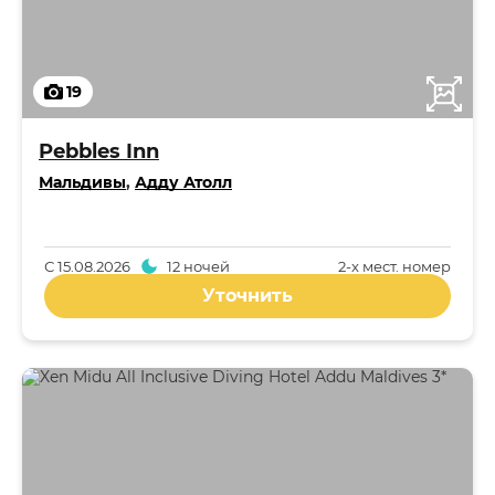
19
Pebbles Inn
Мальдивы
,
Адду Атолл
С
15.08.2026
12 ночей
2-x мест. номер
Уточнить