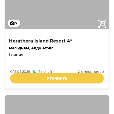
7
Herathera Island Resort 4*
Мальдивы
,
Адду Атолл
1 линия
С
15.08.2026
7 ночей
2-x мест. номер
Уточнить