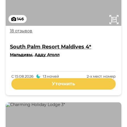
146
18 отзывов
South Palm Resort Maldives 4*
Мальдивы
,
Адду Атолл
С
15.08.2026
13 ночей
2-x мест. номер
Уточнить