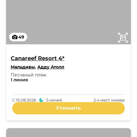
49
Canareef Resort 4*
Мальдивы
,
Адду Атолл
Песчаный пляж
1 линия
С
15.08.2026
5 ночей
2-x мест. номер
Уточнить