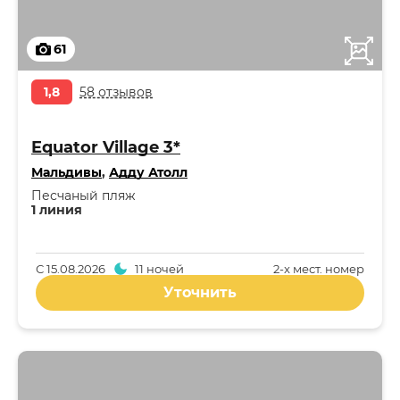
61
1,8
58 отзывов
Equator Village 3*
Мальдивы
,
Адду Атолл
Песчаный пляж
1 линия
С
15.08.2026
11 ночей
2-x мест. номер
Уточнить