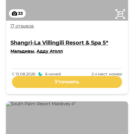
33
17 отзывов
Shangri-La Villingili Resort & Spa 5*
Мальдивы
,
Адду Атолл
С
15.08.2026
6 ночей
2-x мест. номер
Уточнить