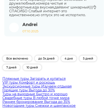
дружелюбный,номера чистые и
комфортные,еда вкусная,дайвинг шикарный)))👌
СПАСИБО Слабый интернет-это
единственное,но отпуск это не испортило.
Andrei
07.10.2025
Все включено
до 3х дней
4 дня
5 дней
7 дней
10 дней
Пляжные туры
Загорать и купаться
VIP туры
Комфорт и роскошь
Экскурсионные туры
Изучаем отдыхая
Горящие туры
Выгода до 30%
Туры на выходные
Быстро и хорошо
Свадебные туры
В любой точке мира
Раннее бронирование
Выгода до 35%
Новогодние туры
Снежки и шампанское