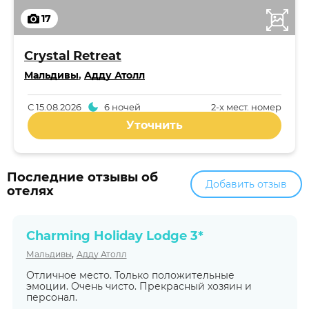
17
Crystal Retreat
Мальдивы
,
Адду Атолл
С
15.08.2026
6 ночей
2-x мест. номер
Уточнить
Последние отзывы об
Добавить отзыв
отелях
Charming Holiday Lodge 3*
,
Мальдивы
Адду Атолл
Отличное место. Только положительные
эмоции. Очень чисто. Прекрасный хозяин и
персонал.