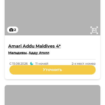
2
Amari Addu Maldives 4*
Мальдивы
,
Адду Атолл
С
15.08.2026
11 ночей
2-x мест. номер
Уточнить