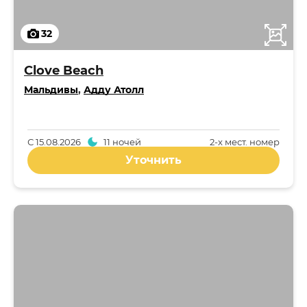
32
Clove Beach
Мальдивы
,
Адду Атолл
С
15.08.2026
11 ночей
2-x мест. номер
Уточнить