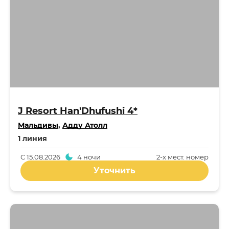
J Resort Han'Dhufushi 4*
Мальдивы
,
Адду Атолл
1 линия
С
15.08.2026
4 ночи
2-x мест. номер
Уточнить