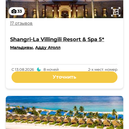
33
17 отзывов
Shangri-La Villingili Resort & Spa 5*
Мальдивы
,
Адду Атолл
С
13.08.2026
8 ночей
2-x мест. номер
Уточнить