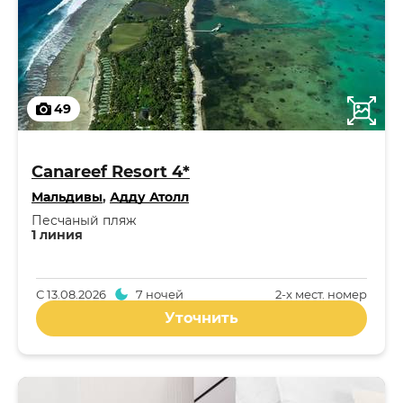
49
Canareef Resort 4*
Мальдивы
,
Адду Атолл
Песчаный пляж
1 линия
С
13.08.2026
7 ночей
2-x мест. номер
Уточнить