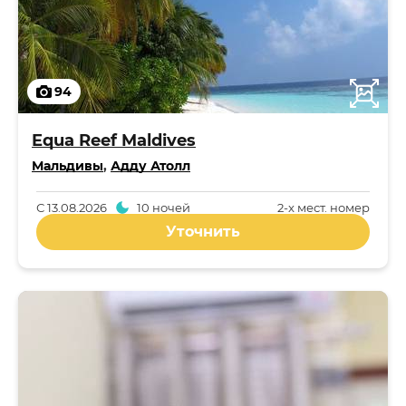
94
Equa Reef Maldives
Мальдивы
,
Адду Атолл
С
13.08.2026
10 ночей
2-x мест. номер
Уточнить