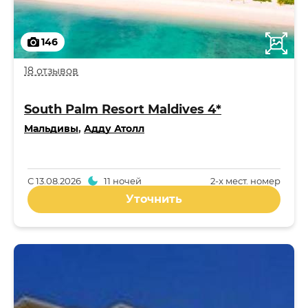
146
18 отзывов
South Palm Resort Maldives 4*
Мальдивы
,
Адду Атолл
С
13.08.2026
11 ночей
2-x мест. номер
Уточнить