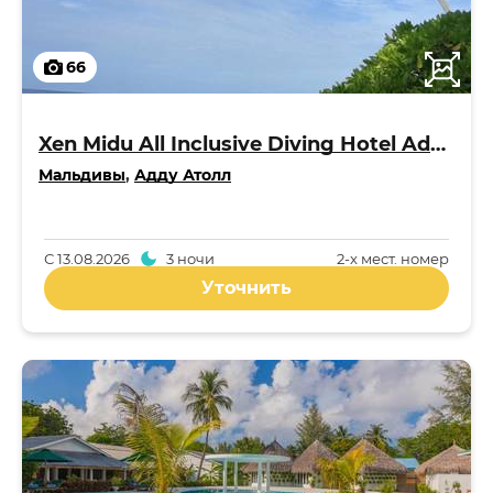
66
Xen Midu All Inclusive Diving Hotel Addu Maldives 3*
Мальдивы
,
Адду Атолл
С
13.08.2026
3 ночи
2-x мест. номер
Уточнить