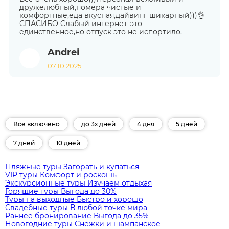
дружелюбный,номера чистые и
комфортные,еда вкусная,дайвинг шикарный)))👌
СПАСИБО Слабый интернет-это
единственное,но отпуск это не испортило.
Andrei
07.10.2025
Все включено
до 3х дней
4 дня
5 дней
7 дней
10 дней
Пляжные туры
Загорать и купаться
VIP туры
Комфорт и роскошь
Экскурсионные туры
Изучаем отдыхая
Горящие туры
Выгода до 30%
Туры на выходные
Быстро и хорошо
Свадебные туры
В любой точке мира
Раннее бронирование
Выгода до 35%
Новогодние туры
Снежки и шампанское