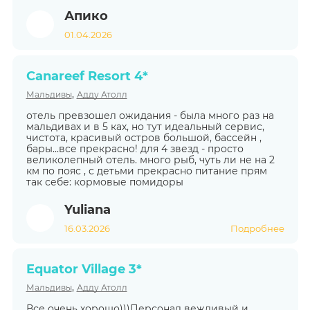
Апико
01.04.2026
Canareef Resort 4*
,
Мальдивы
Адду Атолл
отель превзошел ожидания - была много раз на
мальдивах и в 5 ках, но тут идеальный сервис,
чистота, красивый остров большой, бассейн ,
бары...все прекрасно! для 4 звезд - просто
великолепный отель. много рыб, чуть ли не на 2
км по пояс , с детьми прекрасно питание прям
так себе: кормовые помидоры
Yuliana
16.03.2026
Подробнее
Equator Village 3*
,
Мальдивы
Адду Атолл
Все очень хорошо)))Персонал вежливый и