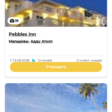
19
Pebbles Inn
Мальдивы
,
Адду Атолл
С
13.08.2026
12 ночей
2-x мест. номер
Уточнить