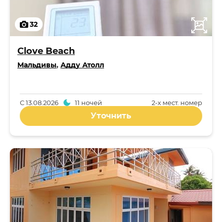
32
Clove Beach
Мальдивы
,
Адду Атолл
С
13.08.2026
11 ночей
2-x мест. номер
Уточнить