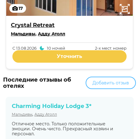
17
Crystal Retreat
Мальдивы
,
Адду Атолл
С
13.08.2026
10 ночей
2-x мест. номер
Уточнить
Последние отзывы об
Добавить отзыв
отелях
Charming Holiday Lodge 3*
,
Мальдивы
Адду Атолл
Отличное место. Только положительные
эмоции. Очень чисто. Прекрасный хозяин и
персонал.