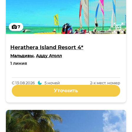
7
Herathera Island Resort 4*
Мальдивы
,
Адду Атолл
1 линия
С
13.08.2026
5 ночей
2-x мест. номер
Уточнить