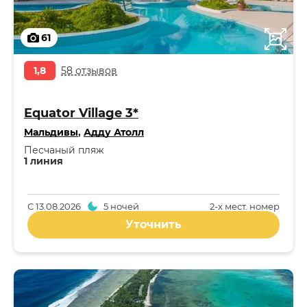
61
1,8
58 отзывов
Equator Village 3*
Мальдивы
,
Адду Атолл
Песчаный пляж
1 линия
С
13.08.2026
5 ночей
2-x мест. номер
Уточнить