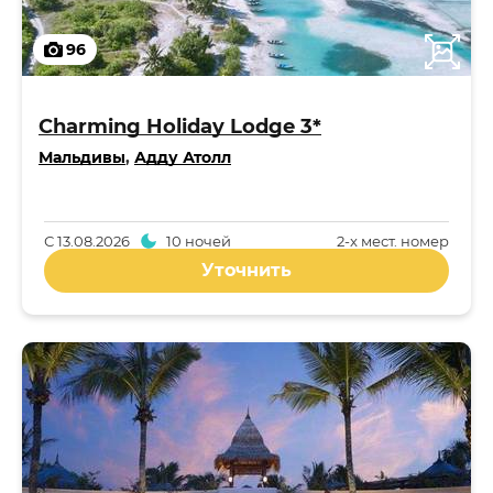
96
Charming Holiday Lodge 3*
Мальдивы
,
Адду Атолл
С
13.08.2026
10 ночей
2-x мест. номер
Уточнить