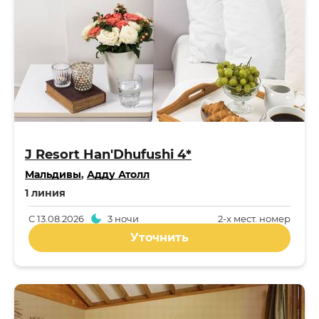
J Resort Han'Dhufushi 4*
Мальдивы
,
Адду Атолл
1 линия
С
13.08.2026
3 ночи
2-x мест. номер
Уточнить