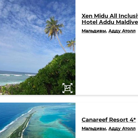
Xen Midu All Inclus
Hotel Addu Maldive
Мальдивы
,
Адду Атолл
Canareef Resort 4*
Мальдивы
,
Адду Атолл