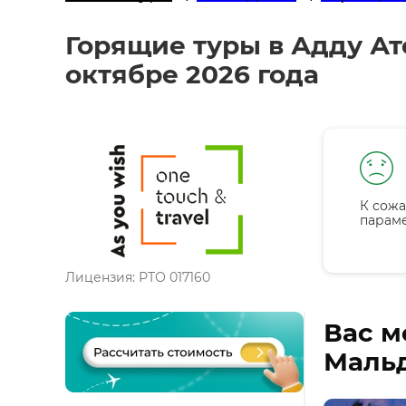
Горящие туры в Адду Ат
октябре 2026 года
К сожа
парам
Лицензия: РТО 017160
Вас м
Мальд