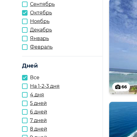
Сентябрь
Октябрь
Ноябрь
Декабрь
Январь
Февраль
Дней
Все
На 1-2-3 дня
66
4 дня
5 дней
6 дней
7 дней
8 дней