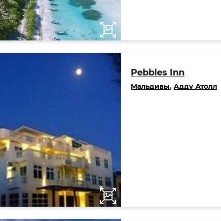
Pebbles Inn
Мальдивы
,
Адду Атолл