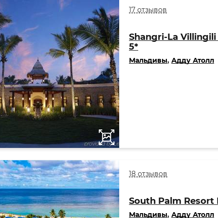
17 отзывов
Shangri-La Villingil
5*
Мальдивы
,
Адду Атолл
18 отзывов
South Palm Resort 
Мальдивы
,
Адду Атолл