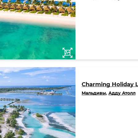
Charming Holiday 
Мальдивы
,
Адду Атолл