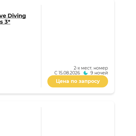
ive Diving
s 3*
2-x мест. номер
С
15.08.2026
9 ночей
Цена по запросу