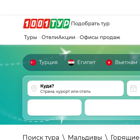
Подобрать тур
Туры
Отели
Акции
Офисы продаж
Турция
Египет
Вьетнам
Страна, курорт или отель
Поиск тура
\
Мальдивы
\
Горящие