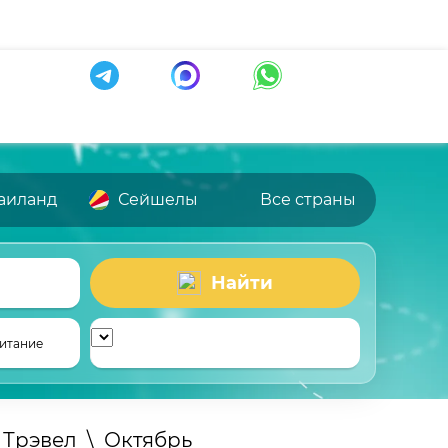
аиланд
Сейшелы
Все страны
Найти
итание
 Трэвел
\
Октябрь