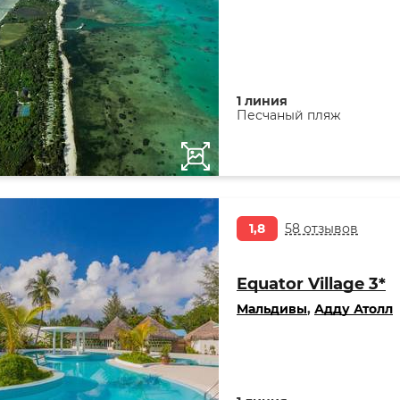
1 линия
Песчаный пляж
1,8
58 отзывов
Equator Village 3*
Мальдивы
,
Адду Атолл