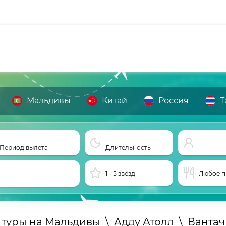
Мальдивы
Китай
Россия
Т
Период вылета
Длительность
1 - 5 звёзд
Любое п
 туры на Мальдивы
\
Адду Атолл
\
Вантач