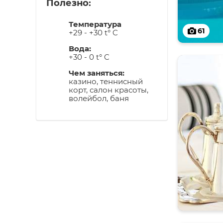
Полезно:
Температура
61
+29 - +30 t° C
Вода:
+30 - 0 t° C
Чем заняться:
казино, теннисный
корт, салон красоты,
волейбол, баня