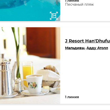
1 линия
Песчаный пляж
J Resort Han'Dhufu
Мальдивы
,
Адду Атолл
1 линия