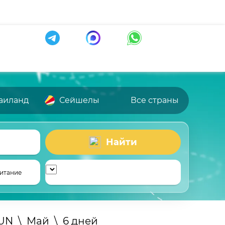
аиланд
Сейшелы
Все страны
Найти
итание
UN
\
Май
\
6 дней