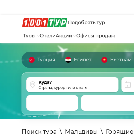
Подобрать тур
Туры
Отели
Акции
Офисы продаж
Турция
Египет
Вьетнам
Страна, курорт или отель
Поиск тура
\
Мальдивы
\
Горящие