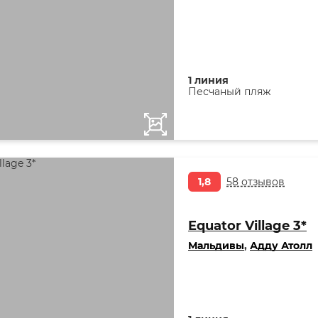
1 линия
Песчаный пляж
1,8
58 отзывов
Equator Village 3*
Мальдивы
,
Адду Атолл