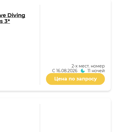
ive Diving
s 3*
2-x мест. номер
С
16.08.2026
11 ночей
Цена по запросу