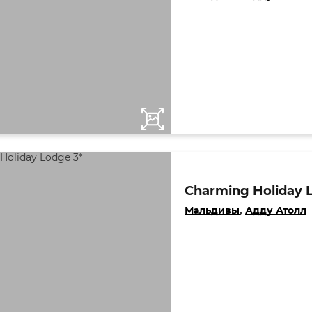
Charming Holiday 
Мальдивы
,
Адду Атолл