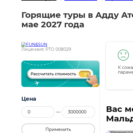
Горящие туры в Адду Ат
мае 2027 года
Лицензия: РТО 008029
К сожа
парам
Цена
Вас м
—
Мальд
Применить