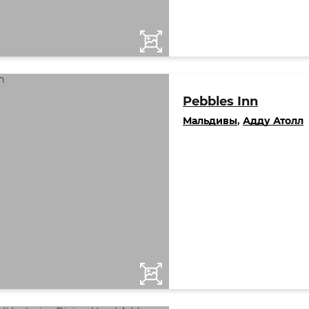
Pebbles Inn
Мальдивы
,
Адду Атолл