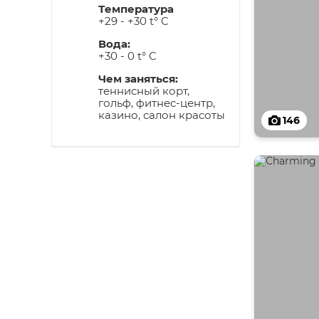
Температура
+29 - +30 t° C
Вода:
+30 - 0 t° C
Чем заняться:
теннисный корт,
гольф, фитнес-центр,
казино, салон красоты
146