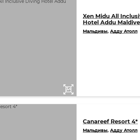
Xen Midu All Inclus
Hotel Addu Maldive
Мальдивы
,
Адду Атолл
Canareef Resort 4*
Мальдивы
,
Адду Атолл