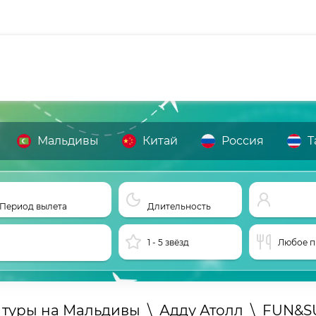
Мальдивы
Китай
Россия
Т
Период вылета
Длительность
1 - 5 звёзд
Любое п
 туры на Мальдивы
\
Адду Атолл
\
FUN&S