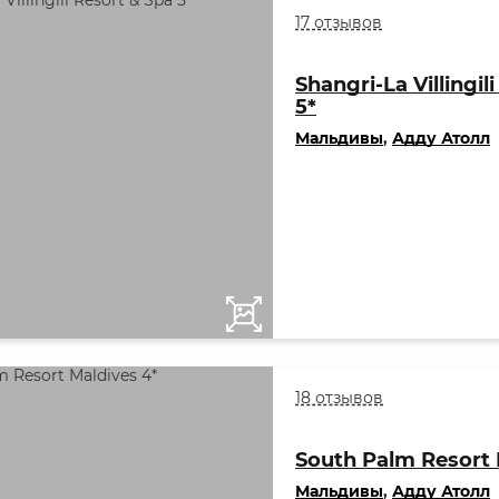
17 отзывов
Shangri-La Villingil
5*
Мальдивы
,
Адду Атолл
18 отзывов
South Palm Resort 
Мальдивы
,
Адду Атолл