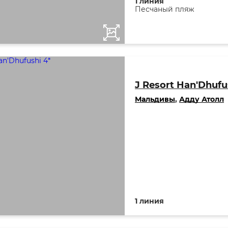
1 линия
Песчаный пляж
J Resort Han'Dhufu
Мальдивы
,
Адду Атолл
1 линия