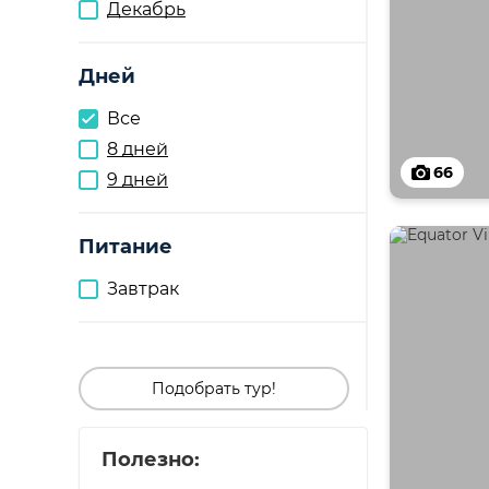
Декабрь
Дней
Все
8 дней
66
9 дней
Питание
Завтрак
Подобрать тур!
Полезно: