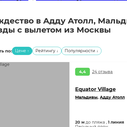
ждество в Адду Атолл, Мальди
езды с вылетом из Москвы
ь по:
Цене
Рейтингу
Популярности
↑
↓
↓
4,4
24 отзыва
Equator Village
Мальдивы
,
Адду Атолл
20 м
до пляжа ,
1 линия
Песчаный пляж