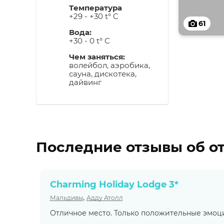
Температура
+29 - +30 t° C
61
Вода:
+30 - 0 t° C
Чем заняться:
волейбол, аэробика,
сауна, дискотека,
дайвинг
Последние отзывы об о
Charming Holiday Lodge 3*
,
Мальдивы
Адду Атолл
Отличное место. Только положительные эмоци