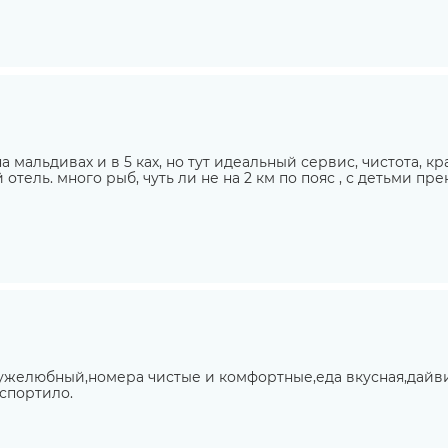
 мальдивах и в 5 ках, но тут идеальный сервис, чистота, кр
 отель. много рыб, чуть ли не на 2 км по пояс , с детьми п
ружелюбный,номера чистые и комфортные,еда вкусная,дай
испортило.