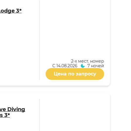
Lodge 3*
2-x мест. номер
С
14.08.2026
7 ночей
Цена по запросу
ive Diving
s 3*