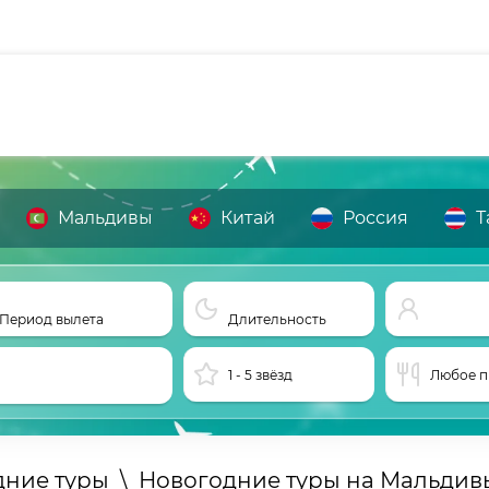
Мальдивы
Китай
Россия
Т
Период вылета
Длительность
1 - 5 звёзд
Любое п
дние туры
\
Новогодние туры на Мальдив