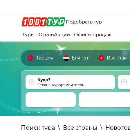
Подобрать тур
Туры
Отели
Акции
Офисы продаж
Турция
Египет
Вьетнам
Страна, курорт или отель
Поиск тура
\
Все страны
\
Нового