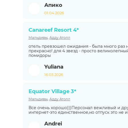
Апико
01.04.2026
Canareef Resort 4*
,
Мальдивы
Адду Атолл
отель превзошел ожидания - была много раз на
прекрасно! для 4 звезд - просто великолепный
помидоры
Yuliana
16.03.2026
Equator Village 3*
,
Мальдивы
Адду Атолл
Все очень хорошо)))Персонал вежливый и д
интернет-это единственное,но отпуск это не 
Andrei