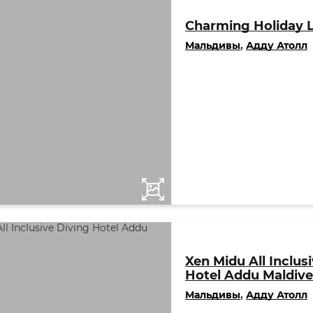
Charming Holiday 
Мальдивы
,
Адду Атолл
Xen Midu All Inclus
Hotel Addu Maldive
Мальдивы
,
Адду Атолл