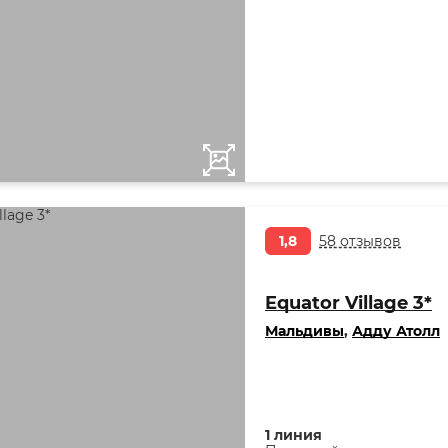
1,8
58 отзывов
Equator Village 3*
Мальдивы
,
Адду Атолл
1 линия