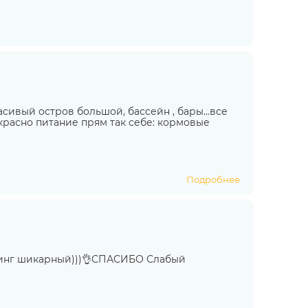
асивый остров большой, бассейн , бары...все
рекрасно питание прям так себе: кормовые
Подробнее
винг шикарный)))👌СПАСИБО Слабый