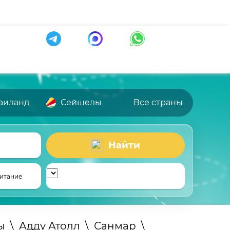
аиланд
Сейшелы
Все страны
Найти
итание
ы
\
Адду Атолл
\
Санмар
\