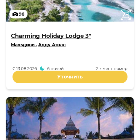
96
Charming Holiday Lodge 3*
Мальдивы
,
Адду Атолл
С
13.08.2026
6 ночей
2-x мест. номер
Уточнить