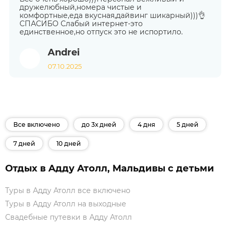
дружелюбный,номера чистые и
комфортные,еда вкусная,дайвинг шикарный)))👌
СПАСИБО Слабый интернет-это
единственное,но отпуск это не испортило.
Andrei
07.10.2025
Все включено
до 3х дней
4 дня
5 дней
7 дней
10 дней
Отдых в Адду Атолл, Мальдивы с детьми
Туры в Адду Атолл все включено
Туры в Адду Атолл на выходные
Свадебные путевки в Адду Атолл