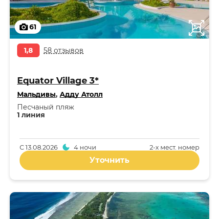
61
1,8
58 отзывов
Equator Village 3*
Мальдивы
,
Адду Атолл
Песчаный пляж
1 линия
С
13.08.2026
4 ночи
2-x мест. номер
Уточнить