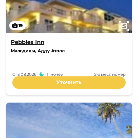
19
Pebbles Inn
Мальдивы
,
Адду Атолл
С
13.08.2026
11 ночей
2-x мест. номер
Уточнить