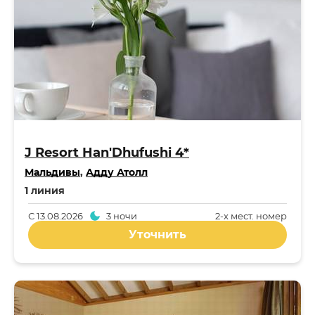
J Resort Han'Dhufushi 4*
Мальдивы
,
Адду Атолл
1 линия
С
13.08.2026
3 ночи
2-x мест. номер
Уточнить