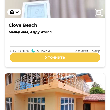
32
Clove Beach
Мальдивы
,
Адду Атолл
С
13.08.2026
5 ночей
2-x мест. номер
Уточнить