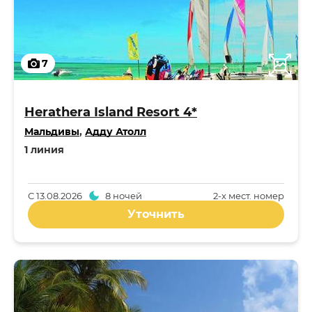
7
Herathera Island Resort 4*
Мальдивы
,
Адду Атолл
1 линия
С
13.08.2026
8 ночей
2-x мест. номер
Уточнить