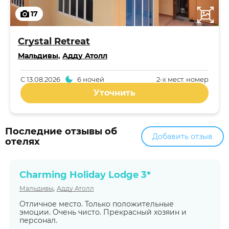
17
Crystal Retreat
Мальдивы
,
Адду Атолл
С
13.08.2026
6 ночей
2-x мест. номер
Уточнить
Последние отзывы об
Добавить отзыв
отелях
Charming Holiday Lodge 3*
,
Мальдивы
Адду Атолл
Отличное место. Только положительные
эмоции. Очень чисто. Прекрасный хозяин и
персонал.