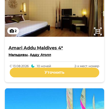
2
Amari Addu Maldives 4*
Мальдивы
,
Адду Атолл
С
13.08.2026
10 ночей
2-x мест. номер
Уточнить