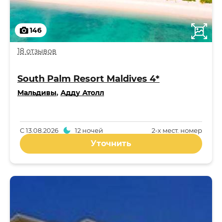
146
18 отзывов
South Palm Resort Maldives 4*
Мальдивы
,
Адду Атолл
С
13.08.2026
12 ночей
2-x мест. номер
Уточнить