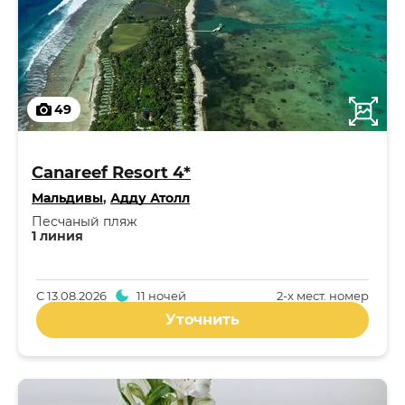
49
Canareef Resort 4*
Мальдивы
,
Адду Атолл
Песчаный пляж
1 линия
С
13.08.2026
11 ночей
2-x мест. номер
Уточнить