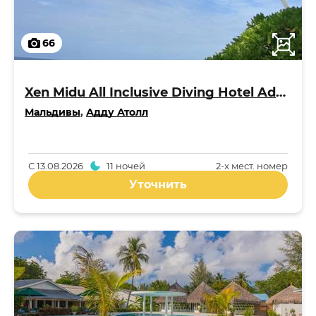
66
Xen Midu All Inclusive Diving Hotel Addu Maldives 3*
Мальдивы
,
Адду Атолл
С
13.08.2026
11 ночей
2-x мест. номер
Уточнить