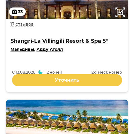
33
17 отзывов
Shangri-La Villingili Resort & Spa 5*
Мальдивы
,
Адду Атолл
С
13.08.2026
12 ночей
2-x мест. номер
Уточнить