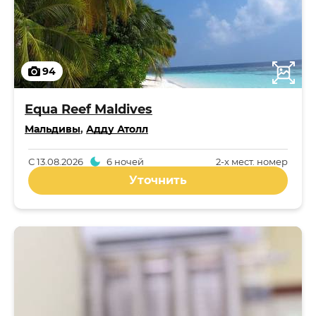
94
Equa Reef Maldives
Мальдивы
,
Адду Атолл
С
13.08.2026
6 ночей
2-x мест. номер
Уточнить