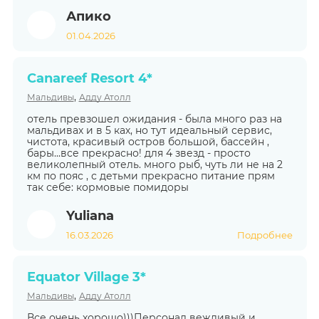
Апико
01.04.2026
Canareef Resort 4*
,
Мальдивы
Адду Атолл
отель превзошел ожидания - была много раз на
мальдивах и в 5 ках, но тут идеальный сервис,
чистота, красивый остров большой, бассейн ,
бары...все прекрасно! для 4 звезд - просто
великолепный отель. много рыб, чуть ли не на 2
км по пояс , с детьми прекрасно питание прям
так себе: кормовые помидоры
Yuliana
16.03.2026
Подробнее
Equator Village 3*
,
Мальдивы
Адду Атолл
Все очень хорошо)))Персонал вежливый и