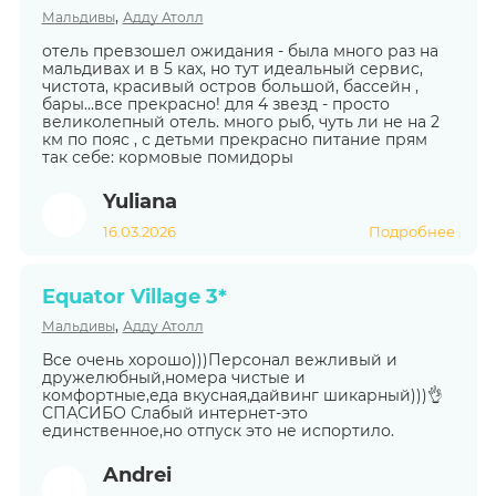
,
Мальдивы
Адду Атолл
отель превзошел ожидания - была много раз на
мальдивах и в 5 ках, но тут идеальный сервис,
чистота, красивый остров большой, бассейн ,
бары...все прекрасно! для 4 звезд - просто
великолепный отель. много рыб, чуть ли не на 2
км по пояс , с детьми прекрасно питание прям
так себе: кормовые помидоры
Yuliana
16.03.2026
Подробнее
Equator Village 3*
,
Мальдивы
Адду Атолл
Все очень хорошо)))Персонал вежливый и
дружелюбный,номера чистые и
комфортные,еда вкусная,дайвинг шикарный)))👌
СПАСИБО Слабый интернет-это
единственное,но отпуск это не испортило.
Andrei