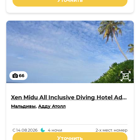
Уточнить
66
Xen Midu All Inclusive Diving Hotel Addu Maldives 3*
Мальдивы
,
Адду Атолл
С
14.08.2026
4 ночи
2-x мест. номер
Уточнить