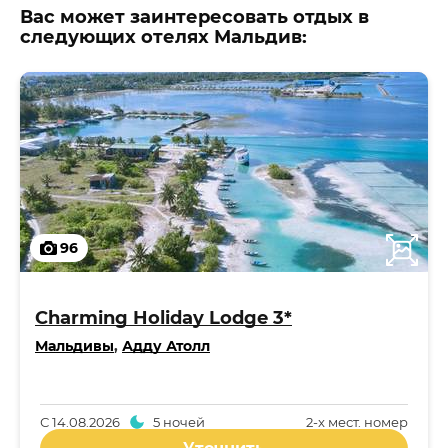
Вас может заинтересовать отдых в
следующих отелях Мальдив:
96
Charming Holiday Lodge 3*
Мальдивы
,
Адду Атолл
С
14.08.2026
5 ночей
2-x мест. номер