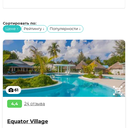
Сортировать по:
Цене
Рейтингу
Популярности
↑
↓
↓
61
4,4
24 отзыва
Equator Village