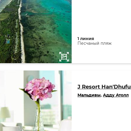
1 линия
Песчаный пляж
J Resort Han'Dhufu
Мальдивы
,
Адду Атолл