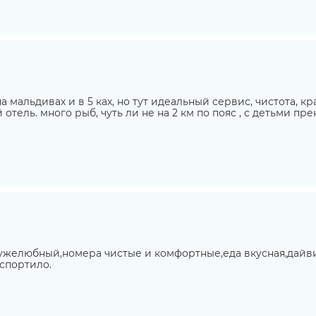
 мальдивах и в 5 ках, но тут идеальный сервис, чистота, кр
 отель. много рыб, чуть ли не на 2 км по пояс , с детьми п
ружелюбный,номера чистые и комфортные,еда вкусная,дай
испортило.