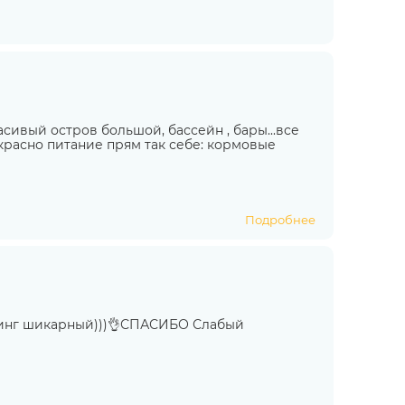
асивый остров большой, бассейн , бары...все
рекрасно питание прям так себе: кормовые
Подробнее
винг шикарный)))👌СПАСИБО Слабый