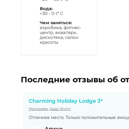
Вода:
+30 - 0 t° C
Чем заняться:
аэробика, фитнес-
центр, аквапарк,
дискотека, салон
красоты
Последние отзывы об о
Charming Holiday Lodge 3*
,
Мальдивы
Адду Атолл
Отличное место. Только положительные эмоци