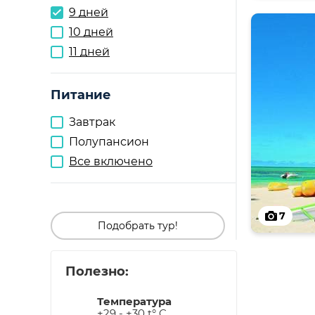
9 дней
10 дней
11 дней
Питание
Завтрак
Полупансион
Все включено
7
Подобрать тур!
Полезно:
Температура
+29 - +30 t° C