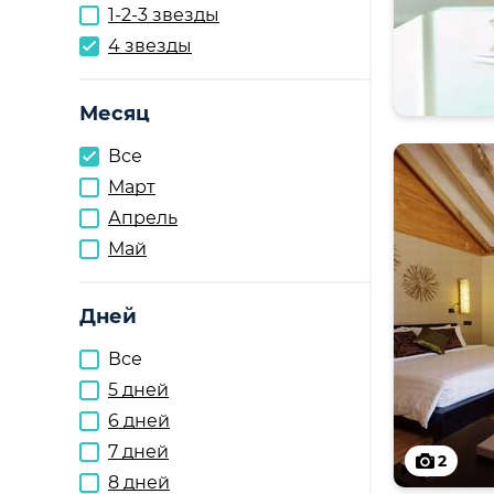
1-2-3 звезды
4 звезды
Месяц
Все
Март
Апрель
Май
Дней
Все
5 дней
6 дней
7 дней
2
8 дней