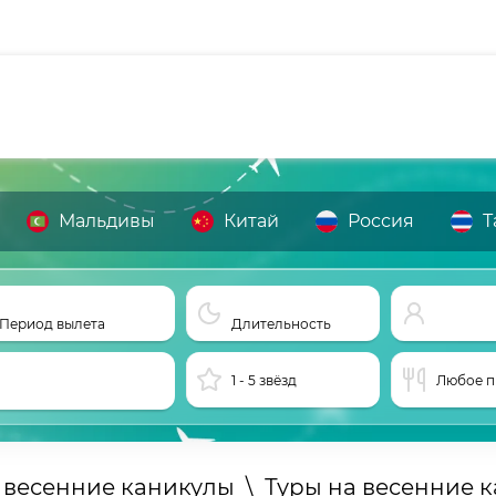
Мальдивы
Китай
Россия
Т
Период вылета
Длительность
1 - 5 звёзд
Любое п
 весенние каникулы
\
Туры на весенние 