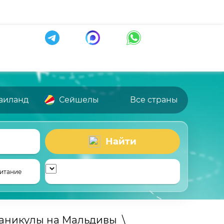
аиланд
Сейшелы
Все страны
Найти
итание
каникулы на Мальдивы
\