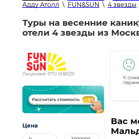
Адду Атолл
\
FUN&SUN
\
4 звезды
Туры на весенние каник
отели 4 звезды из Моск
Лицензия: РТО 008029
К сожа
парам
Вас м
Цена
Мальд