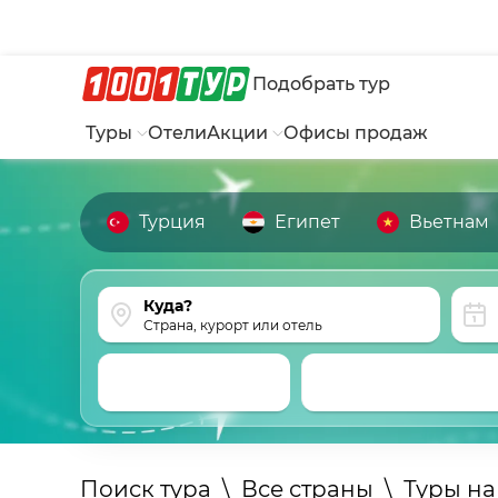
Подобрать тур
Туры
Отели
Акции
Офисы продаж
Турция
Египет
Вьетнам
Страна, курорт или отель
Поиск тура
\
Все страны
\
Туры на