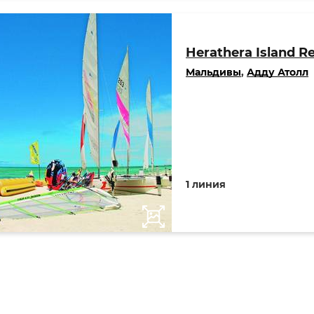
Herathera Island Re
Мальдивы
,
Адду Атолл
1 линия