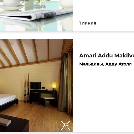
1 линия
Amari Addu Maldiv
Мальдивы
,
Адду Атолл