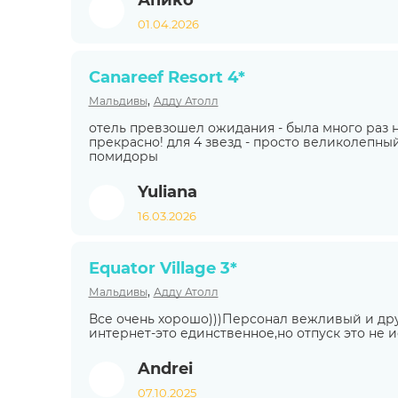
Апико
01.04.2026
Canareef Resort 4*
,
Мальдивы
Адду Атолл
отель превзошел ожидания - была много раз на
прекрасно! для 4 звезд - просто великолепный
помидоры
Yuliana
16.03.2026
Equator Village 3*
,
Мальдивы
Адду Атолл
Все очень хорошо)))Персонал вежливый и д
интернет-это единственное,но отпуск это не 
Andrei
07.10.2025