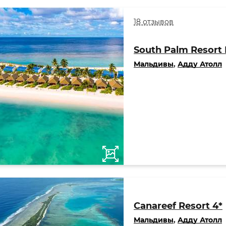
18 отзывов
South Palm Resort 
Мальдивы
,
Адду Атолл
Canareef Resort 4*
Мальдивы
,
Адду Атолл