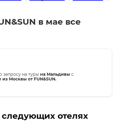
FUN&SUN в мае все
о запросу на туры
на Мальдивы
с
е из Москвы от FUN&SUN.
в следующих отелях