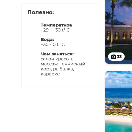
Полезно:
Температура
+29 - +30 t° C
Вода:
+30 - 0 t° C
Чем заняться:
33
салон красоты,
массаж, теннисный
корт, рыбалка,
караоке