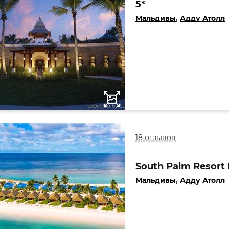
5*
Мальдивы
,
Адду Атолл
18 отзывов
South Palm Resort 
Мальдивы
,
Адду Атолл