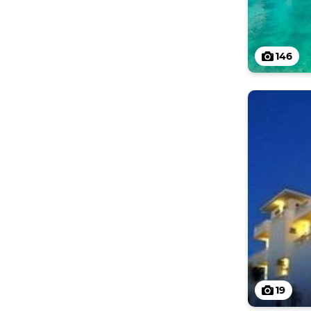
146
19