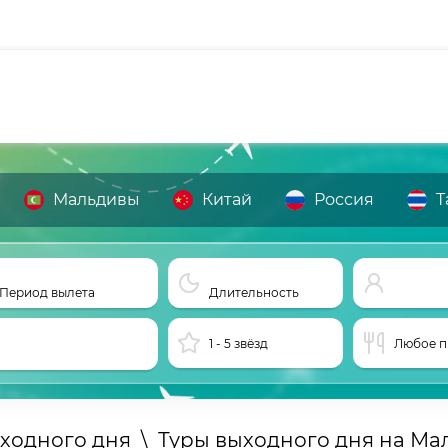
Мальдивы
Китай
Россия
Т
Период вылета
Длительность
1 - 5 звёзд
Любое п
ходного дня
\
Туры выходного дня на Ма