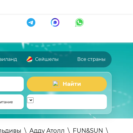
аиланд
Сейшелы
Все страны
Найти
итание
льдивы
\
Адду Атолл
\
FUN&SUN
\