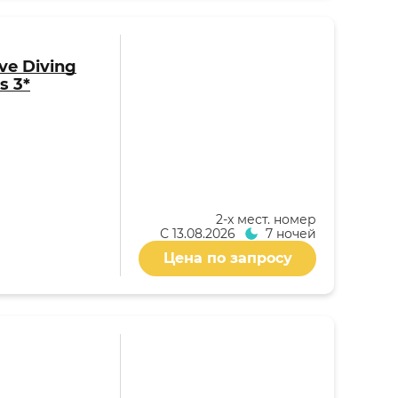
ive Diving
s 3*
2-x мест. номер
С
13.08.2026
7 ночей
Цена по запросу