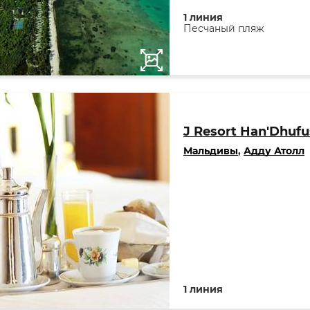
1 линия
Песчаный пляж
J Resort Han'Dhufu
Мальдивы
,
Адду Атолл
1 линия