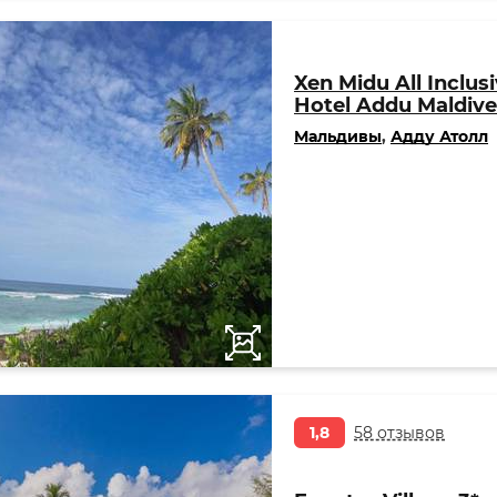
Xen Midu All Inclus
Hotel Addu Maldive
Мальдивы
,
Адду Атолл
1,8
58 отзывов