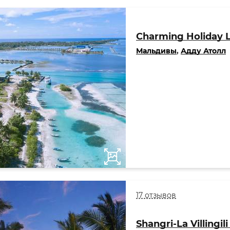
Charming Holiday 
Мальдивы
,
Адду Атолл
17 отзывов
Shangri-La Villingil