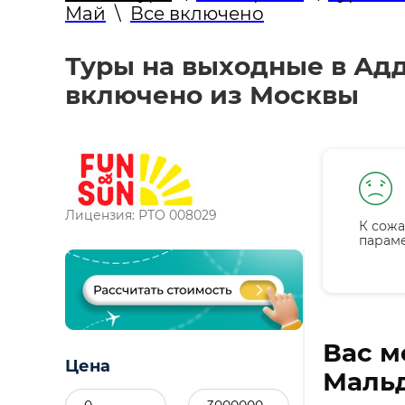
Май
\
Все включено
Туры на выходные в Адд
включено из Москвы
Лицензия: РТО 008029
К сожа
парам
Вас м
Цена
Мальд