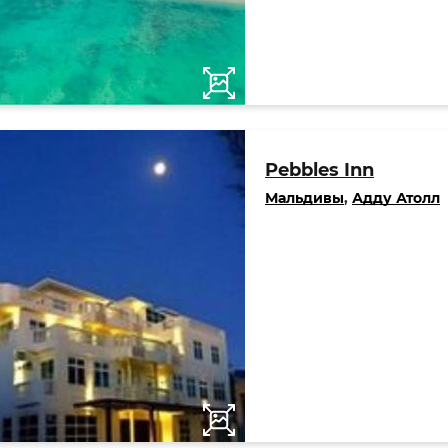
Pebbles Inn
Мальдивы
,
Адду Атолл