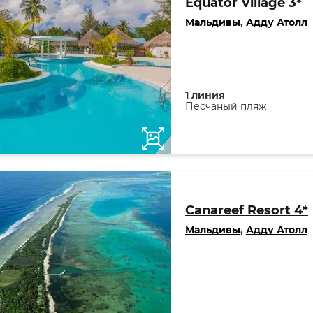
Equator Village 3*
Мальдивы
,
Адду Атолл
1 линия
Песчаный пляж
Canareef Resort 4*
Мальдивы
,
Адду Атолл