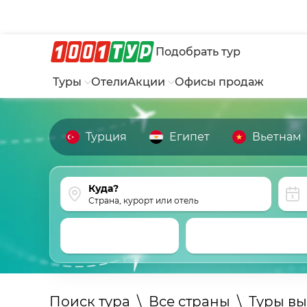
Подобрать тур
Туры
Отели
Акции
Офисы продаж
Турция
Египет
Вьетнам
Страна, курорт или отель
Поиск тура
\
Все страны
\
Туры вы