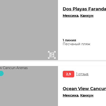
Dos Playas Farand
Мексика
,
Канкун
1 линия
Песчаный пляж
т
2,9
1 отзыв
Ocean View Cancun
Мексика
,
Канкун