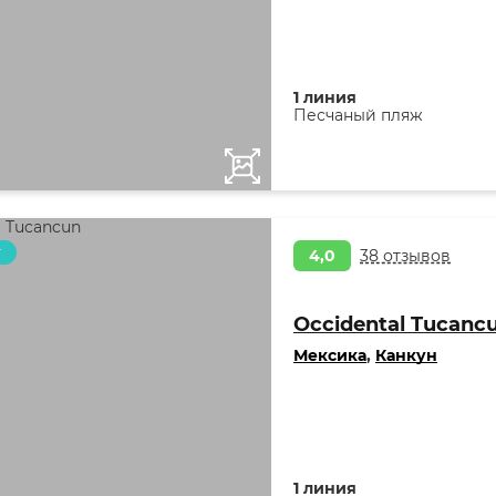
1 линия
Песчаный пляж
т
4,0
38 отзывов
Occidental Tucanc
Мексика
,
Канкун
1 линия