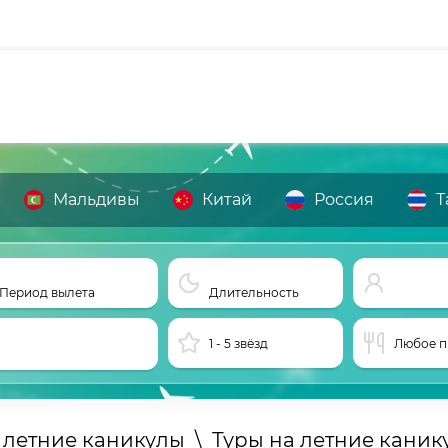
Мальдивы
Китай
Россия
Т
Период вылета
Длительность
1 - 5 звёзд
Любое п
 летние каникулы
\
Туры на летние каник