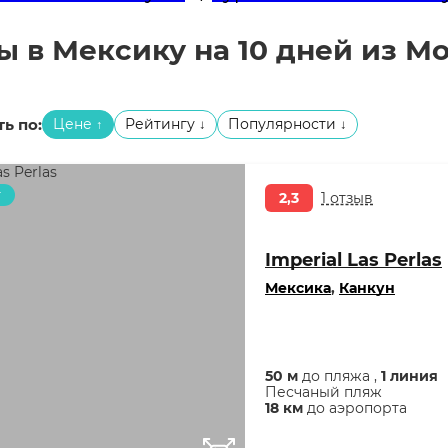
ы в Мексику на 10 дней из М
ь по:
Цене
Рейтингу
Популярности
↑
↓
↓
т
2,3
1 отзыв
Imperial Las Perlas
Мексика
,
Канкун
50 м
до пляжа ,
1 линия
Песчаный пляж
18 км
до аэропорта