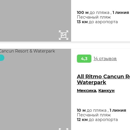
100 м
до пляжа ,
1 линия
Песчаный пляж
13 км
до аэропорта
т
4,3
14 отзывов
All Ritmo Cancun R
Waterpark
Мексика
,
Канкун
10 м
до пляжа ,
1 линия
Песчаный пляж
12 км
до аэропорта