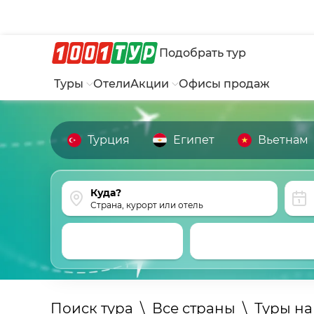
Подобрать тур
Туры
Отели
Акции
Офисы продаж
Турция
Египет
Вьетнам
Страна, курорт или отель
Поиск тура
\
Все страны
\
Туры на