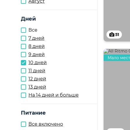
Август
Дней
Все
51
7 дней
8 дней
9 дней
Мало мес
10 дней
11 дней
12 дней
13 дней
На 14 дней и больше
Питание
Все включено