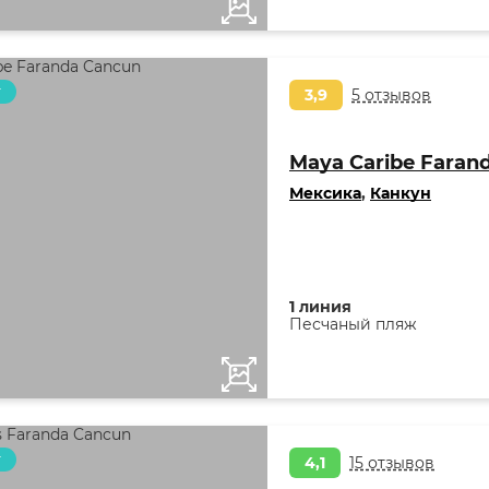
т
3,9
5 отзывов
Maya Caribe Faran
Мексика
,
Канкун
1 линия
Песчаный пляж
т
4,1
15 отзывов