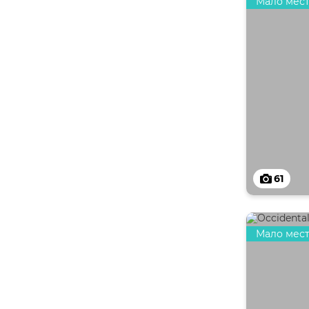
Мало мес
61
Мало мес