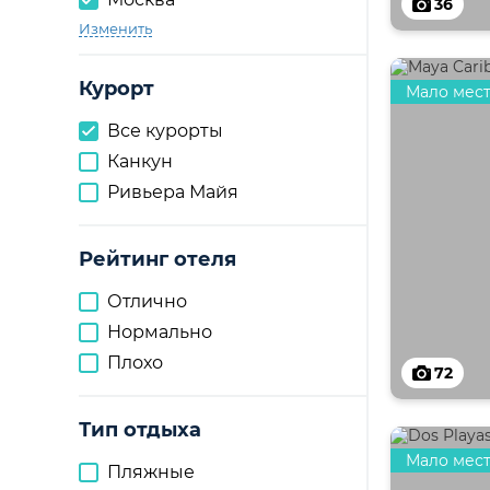
36
Изменить
Курорт
Мало мес
Все курорты
Канкун
Ривьера Майя
Рейтинг отеля
Отлично
Нормально
Плохо
72
Тип отдыха
Мало мес
Пляжные