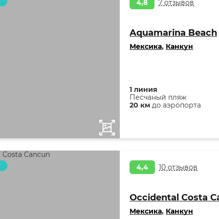
т
4,8
7 отзывов
Aquamarina Beach
Мексика
,
Канкун
1 линия
Песчаный пляж
20 км
до аэропорта
т
4,4
10 отзывов
Occidental Costa 
Мексика
,
Канкун