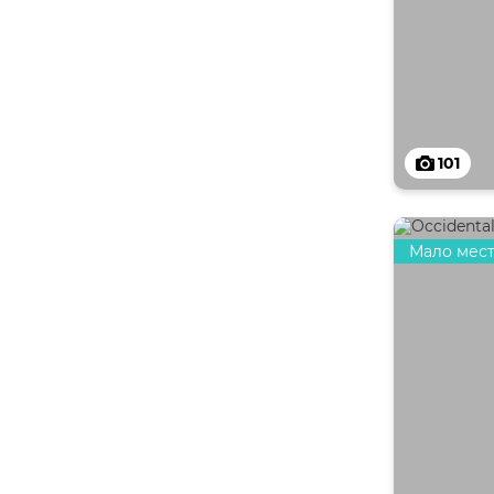
101
Мало мес