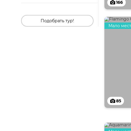
166
Подобрать тур!
Мало мес
85