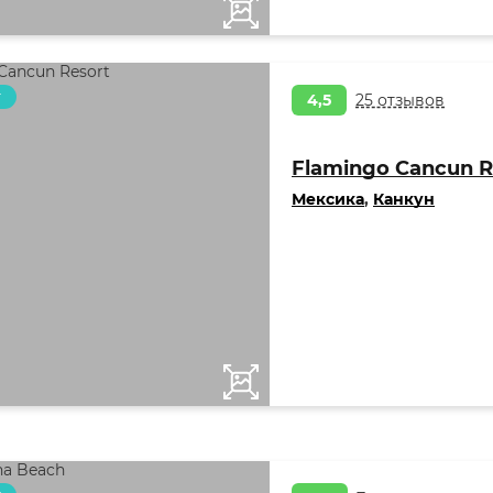
т
4,5
25 отзывов
Flamingo Cancun R
Мексика
,
Канкун