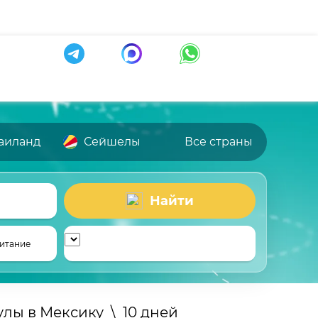
аиланд
Сейшелы
Все страны
Найти
итание
улы в Мексику
\
10 дней