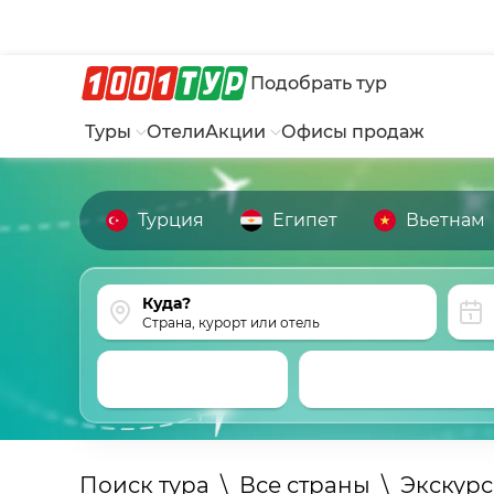
Подобрать тур
Туры
Отели
Акции
Офисы продаж
Турция
Египет
Вьетнам
Страна, курорт или отель
Поиск тура
\
Все страны
\
Экскур