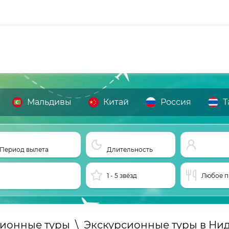
Мальдивы
Китай
Россия
Т
Период вылета
Длительность
1 - 5 звёзд
Любое п
сионные туры
\
Экскурсионные туры в Ни