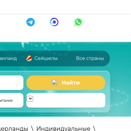
аиланд
Сейшелы
Все страны
Найти
итание
дерланды
\
Индивидуальные
\