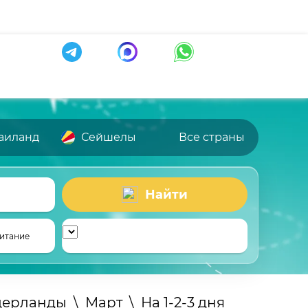
аиланд
Сейшелы
Все страны
Найти
итание
дерланды
\
Март
\
На 1-2-3 дня