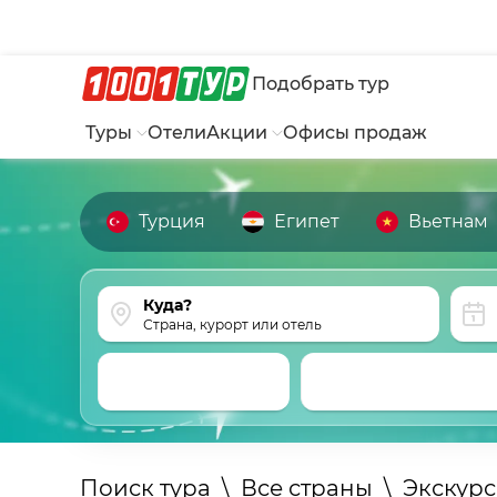
Подобрать тур
Туры
Отели
Акции
Офисы продаж
Турция
Египет
Вьетнам
Страна, курорт или отель
Поиск тура
\
Все страны
\
Экскур