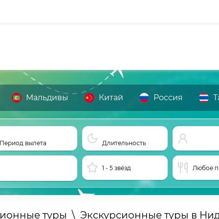
Мальдивы
Китай
Россия
Т
Период вылета
Длительность
1 - 5 звёзд
Любое п
сионные туры
\
Экскурсионные туры в Ни