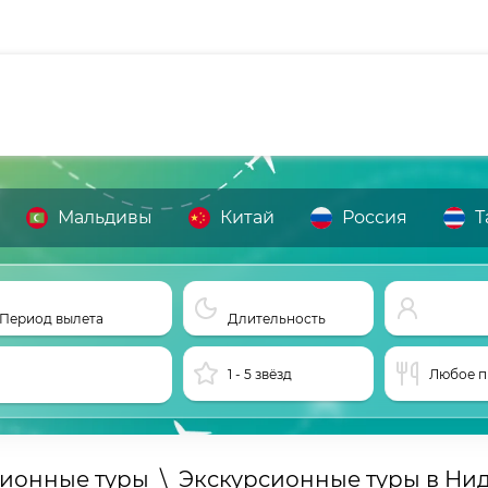
Мальдивы
Китай
Россия
Т
Период вылета
Длительность
1 - 5 звёзд
Любое п
сионные туры
\
Экскурсионные туры в Ни