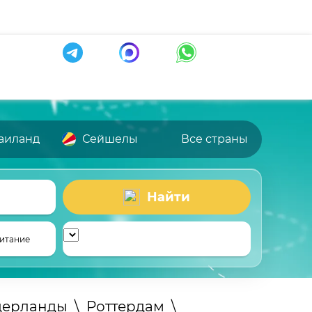
аиланд
Сейшелы
Все страны
Найти
итание
дерланды
\
Роттердам
\