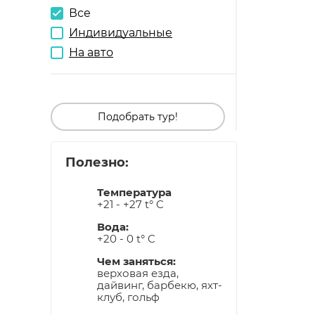
Все
Индивидуальные
На авто
Подобрать тур!
Полезно:
Температура
+21 - +27 t° C
Вода:
+20 - 0 t° C
Чем заняться:
верховая езда,
дайвинг, барбекю, яхт-
клуб, гольф