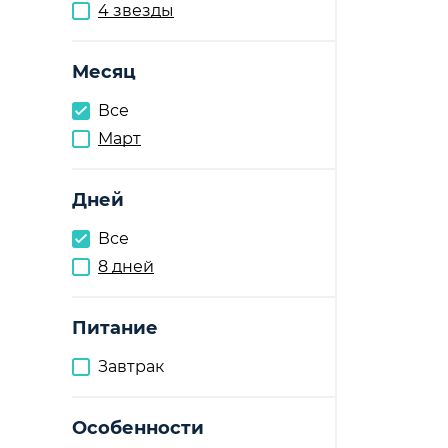
4 звезды
Месяц
Все
Март
Дней
Все
8 дней
Питание
Завтрак
Особенности