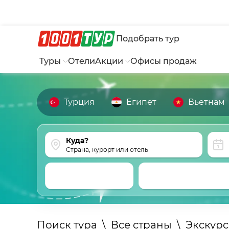
Подобрать тур
Туры
Отели
Акции
Офисы продаж
Турция
Египет
Вьетнам
Страна, курорт или отель
Поиск тура
\
Все страны
\
Экскур