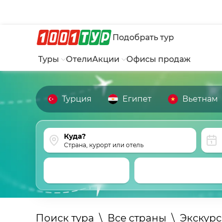
Подобрать тур
Туры
Отели
Акции
Офисы продаж
Турция
Египет
Вьетнам
Страна, курорт или отель
Поиск тура
\
Все страны
\
Экскур