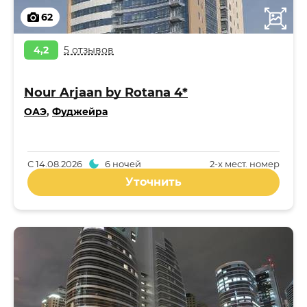
62
4,2
5 отзывов
Nour Arjaan by Rotana 4*
ОАЭ
,
Фуджейра
С
14.08.2026
6 ночей
2-x мест. номер
Уточнить