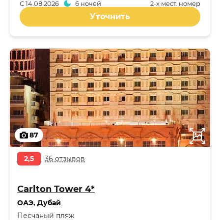
С
14.08.2026
6 ночей
2-x мест. номер
Уточнить
87
2,5
36 отзывов
Carlton Tower 4*
ОАЭ
,
Дубай
Песчаный пляж