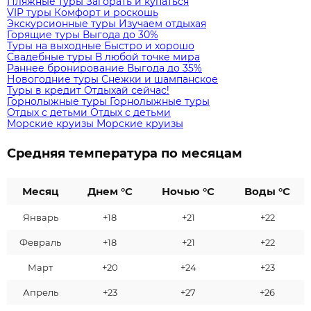
Пляжные туры
Загорать и купаться
VIP туры
Комфорт и роскошь
Экскурсионные туры
Изучаем отдыхая
Горящие туры
Выгода до 30%
Туры на выходные
Быстро и хорошо
Свадебные туры
В любой точке мира
Раннее бронирование
Выгода до 35%
Новогодние туры
Снежки и шампанское
Туры в кредит
Отдыхай сейчас!
Горнолыжные туры
Горнолыжные туры
Отдых с детьми
Отдых с детьми
Морские круизы
Морские круизы
Средняя температура по месяцам
Месяц
Днем °C
Ночью °C
Воды °C
Январь
+18
+21
+22
Февраль
+18
+21
+22
Март
+20
+24
+23
Апрель
+23
+27
+26