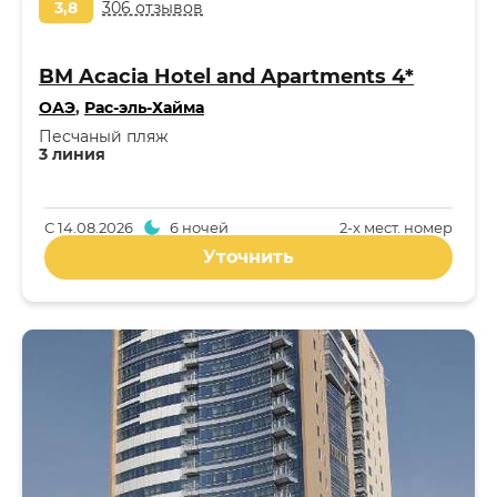
3,8
306 отзывов
BM Acacia Hotel and Apartments 4*
ОАЭ
,
Рас-эль-Хайма
Песчаный пляж
3 линия
С
14.08.2026
6 ночей
2-x мест. номер
Уточнить