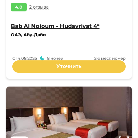
4,0
2 отзыва
Bab Al Nojoum - Hudayriyat 4*
ОАЭ
,
Абу-Даби
С
14.08.2026
8 ночей
2-x мест. номер
Уточнить