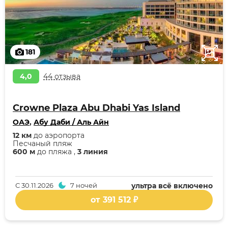
181
4,0
44 отзыва
Crowne Plaza Abu Dhabi Yas Island
ОАЭ
,
Абу Даби / Аль Айн
12 км
до аэропорта
Песчаный пляж
600 м
до пляжа ,
3 линия
С
30.11.2026
7 ночей
ультра всё включено
от 391 512 ₽