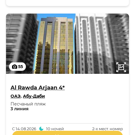
55
Al Rawda Arjaan 4*
ОАЭ
,
Абу-Даби
Песчаный пляж
3 линия
С
14.08.2026
10 ночей
2-x мест. номер