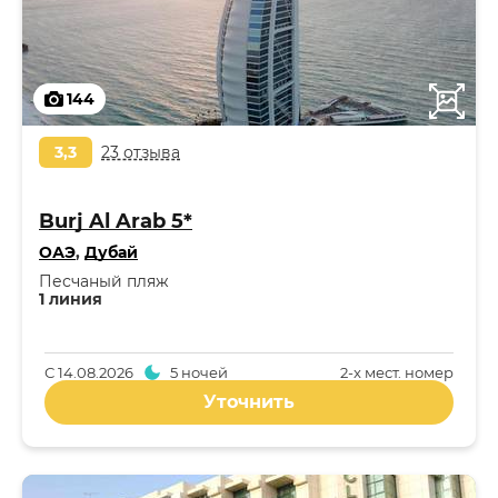
144
3,3
23 отзыва
Burj Al Arab 5*
ОАЭ
,
Дубай
Песчаный пляж
1 линия
С
14.08.2026
5 ночей
2-x мест. номер
Уточнить