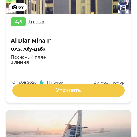
67
4,5
1 отзыв
Al Diar Mina 1*
ОАЭ
,
Абу-Даби
Песчаный пляж
3 линия
С
14.08.2026
11 ночей
2-x мест. номер
Уточнить