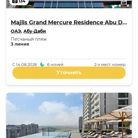
134
Majlis Grand Mercure Residence Abu Dhabi 5*
ОАЭ
,
Абу-Даби
Песчаный пляж
3 линия
С
14.08.2026
6 ночей
2-x мест. номер
Уточнить