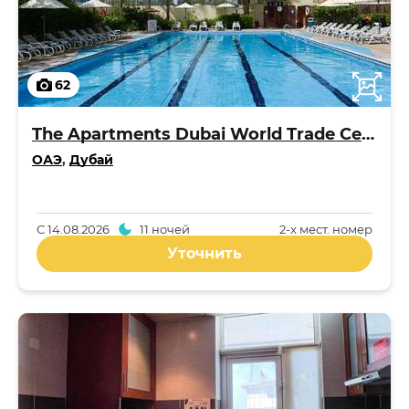
62
The Apartments Dubai World Trade Centre
ОАЭ
,
Дубай
С
14.08.2026
11 ночей
2-x мест. номер
Уточнить