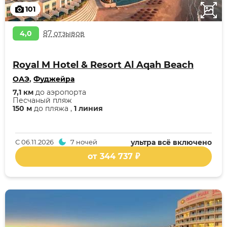
101
4,0
87 отзывов
Royal M Hotel & Resort Al Aqah Beach
ОАЭ
,
Фуджейра
7,1 км
до аэропорта
Песчаный пляж
150 м
до пляжа ,
1 линия
С
06.11.2026
7 ночей
ультра всё включено
от 344 737 ₽