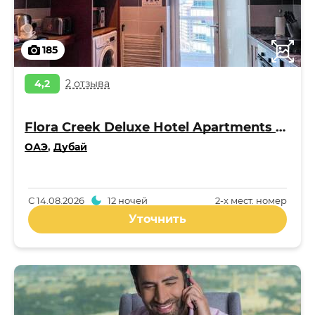
185
4,2
2 отзыва
Flora Creek Deluxe Hotel Apartments Apart 4*
ОАЭ
,
Дубай
С
14.08.2026
12 ночей
2-x мест. номер
Уточнить