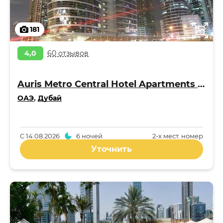
181
4,0
60 отзывов
Auris Metro Central Hotel Apartments 4*
ОАЭ
,
Дубай
С
14.08.2026
6 ночей
2-x мест. номер
Уточнить