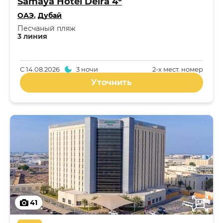
Samaya Hotel Deira 4*
ОАЭ
,
Дубай
Песчаный пляж
3 линия
С
14.08.2026
3 ночи
2-x мест. номер
Уточнить
41