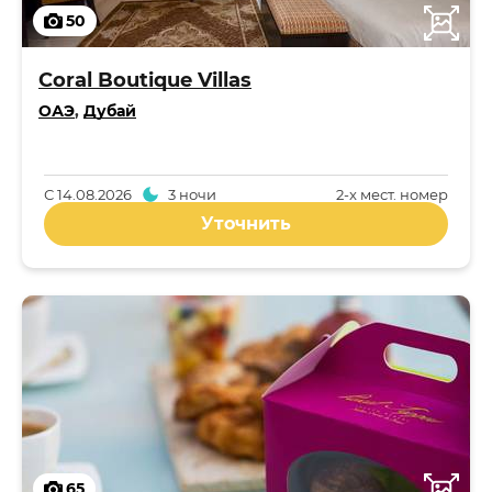
50
Coral Boutique Villas
ОАЭ
,
Дубай
С
14.08.2026
3 ночи
2-x мест. номер
Уточнить
65