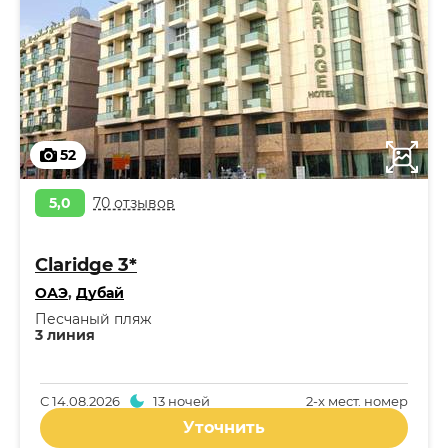
52
5,0
70 отзывов
Claridge 3*
ОАЭ
,
Дубай
Песчаный пляж
3 линия
С
14.08.2026
13 ночей
2-x мест. номер
Уточнить