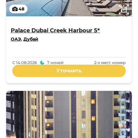
48
Palace Dubai Creek Harbour 5*
ОАЭ
,
Дубай
С
14.08.2026
7 ночей
2-x мест. номер
Уточнить