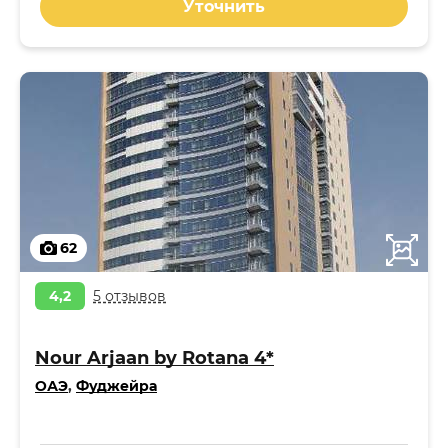
Уточнить
62
4,2
5 отзывов
Nour Arjaan by Rotana 4*
ОАЭ
,
Фуджейра