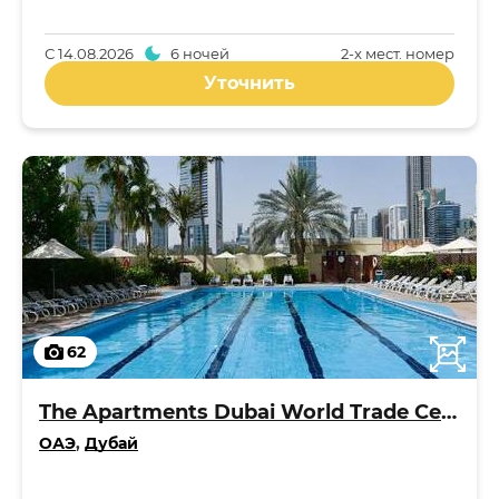
С
14.08.2026
6 ночей
2-x мест. номер
Уточнить
62
The Apartments Dubai World Trade Centre
ОАЭ
,
Дубай