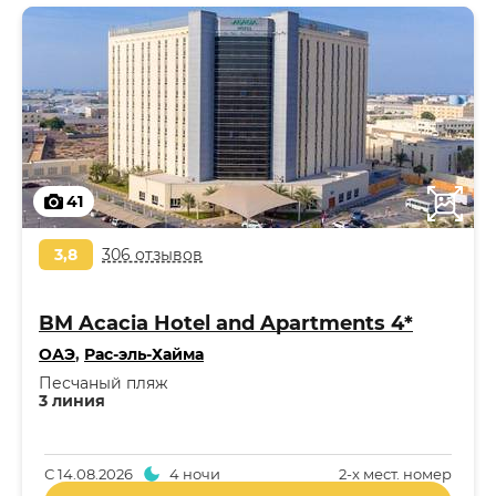
41
3,8
306 отзывов
BM Acacia Hotel and Apartments 4*
ОАЭ
,
Рас-эль-Хайма
Песчаный пляж
3 линия
С
14.08.2026
4 ночи
2-x мест. номер