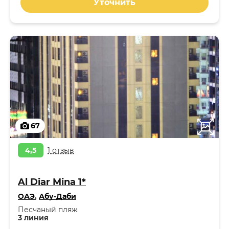
Уточнить
67
4,5
1 отзыв
Al Diar Mina 1*
ОАЭ
,
Абу-Даби
Песчаный пляж
3 линия