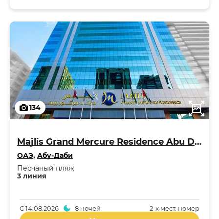
134
Majlis Grand Mercure Residence Abu Dhabi 5*
ОАЭ
,
Абу-Даби
Песчаный пляж
3 линия
С
14.08.2026
8 ночей
2-x мест. номер