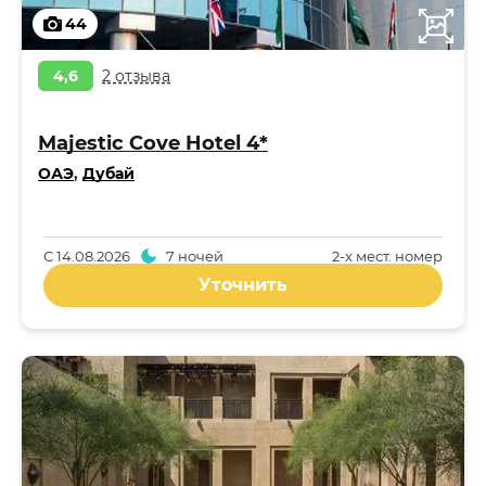
44
4,6
2 отзыва
Majestic Cove Hotel 4*
ОАЭ
,
Дубай
С
14.08.2026
7 ночей
2-x мест. номер
Уточнить