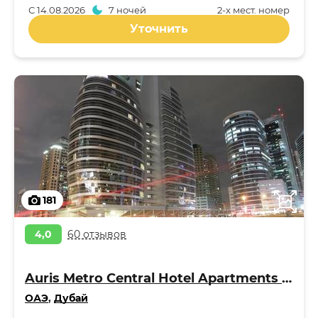
С
14.08.2026
7 ночей
2-x мест. номер
Уточнить
181
4,0
60 отзывов
Auris Metro Central Hotel Apartments 4*
ОАЭ
,
Дубай