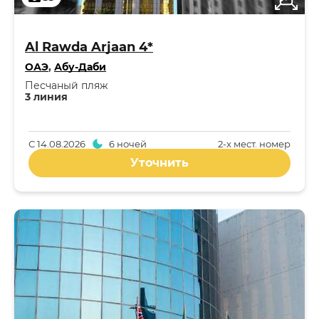
Al Rawda Arjaan 4*
ОАЭ
,
Абу-Даби
Песчаный пляж
3 линия
С
14.08.2026
6 ночей
2-x мест. номер
Уточнить