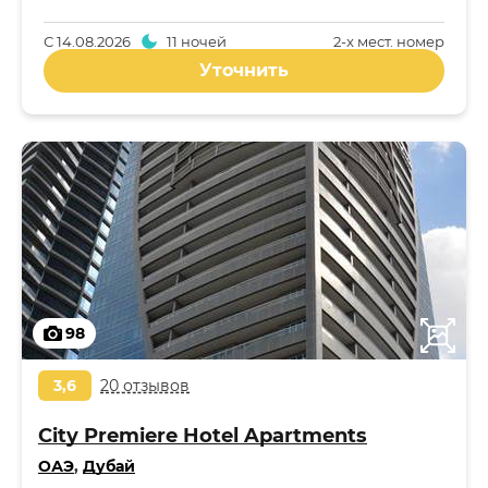
С
14.08.2026
11 ночей
2-x мест. номер
Уточнить
98
3,6
20 отзывов
City Premiere Hotel Apartments
ОАЭ
,
Дубай