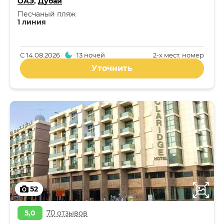
ОАЭ
,
Дубай
Песчаный пляж
1 линия
С
14.08.2026
13 ночей
2-x мест. номер
Уточнить
52
5,0
70 отзывов