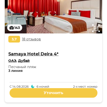
143
3,7
18 отзывов
Samaya Hotel Deira 4*
ОАЭ
,
Дубай
Песчаный пляж
3 линия
С
14.08.2026
6 ночей
2-x мест. номер
Уточнить