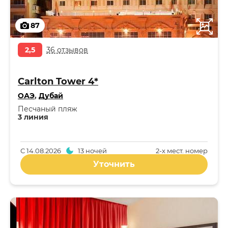
87
2,5
36 отзывов
Carlton Tower 4*
ОАЭ
,
Дубай
Песчаный пляж
3 линия
С
14.08.2026
13 ночей
2-x мест. номер
Уточнить