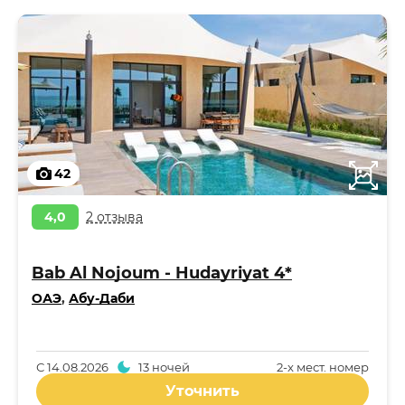
42
4,0
2 отзыва
Bab Al Nojoum - Hudayriyat 4*
ОАЭ
,
Абу-Даби
С
14.08.2026
13 ночей
2-x мест. номер
Уточнить