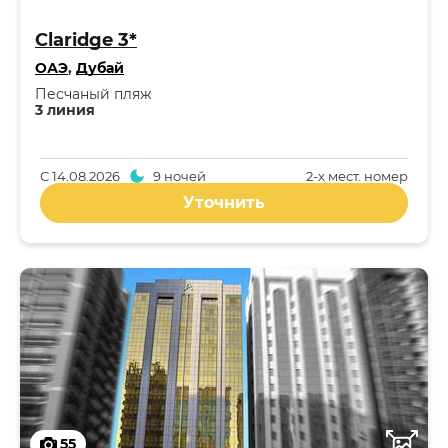
Claridge 3*
ОАЭ
,
Дубай
Песчаный пляж
3 линия
С
14.08.2026
9 ночей
2-x мест. номер
Уточнить
55