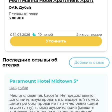
Pearl Marina Hotel Apartment Apart
ОАЭ
,
Дубай
Песчаный пляж
3 линия
С
14.08.2026
10 ночей
2-x мест. номер
Уточнить
Последние отзывы об
Добавить отзыв
отелях
Paramount Hotel Midtown 5*
,
ОАЭ
Дубай
Местоположение, бассейн Не предоставляют
дополнительную кровать в стандартный номер,
даже при бронировании на 3-4 человека (даже
за доп плату), плохая шумоизоляция (слышны
все звуки из коридора и соседних номеров),