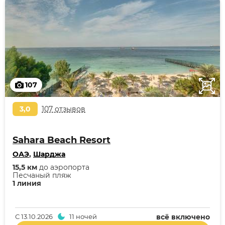
107
3,0
107 отзывов
Sahara Beach Resort
ОАЭ
,
Шарджа
15,5 км
до аэропорта
Песчаный пляж
1 линия
С
13.10.2026
11 ночей
всё включено