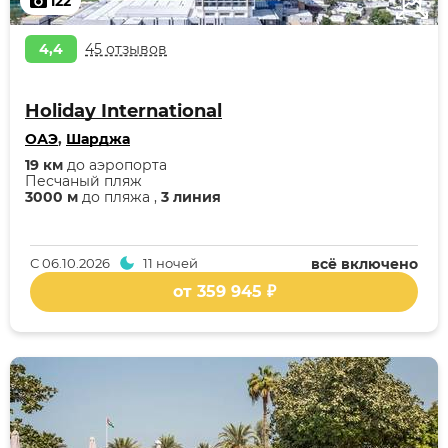
122
4,4
45 отзывов
Holiday International
ОАЭ
,
Шарджа
19 км
до аэропорта
Песчаный пляж
3000 м
до пляжа ,
3 линия
С
06.10.2026
11 ночей
всё включено
от 359 945 ₽