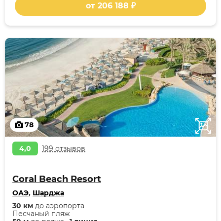
от 206 188 ₽
78
4,0
199 отзывов
Coral Beach Resort
ОАЭ
,
Шарджа
30 км
до аэропорта
Песчаный пляж