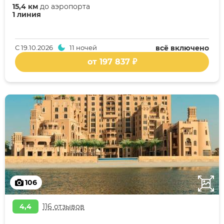
15,4 км
до аэропорта
1 линия
С
19.10.2026
11 ночей
всё включено
от 197 837 ₽
106
4,4
116 отзывов