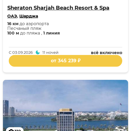
Sheraton Sharjah Beach Resort & Spa
ОАЭ
,
Шарджа
16 км
до аэропорта
Песчаный пляж
100 м
до пляжа ,
1 линия
С
03.09.2026
11 ночей
всё включено
от 345 239 ₽