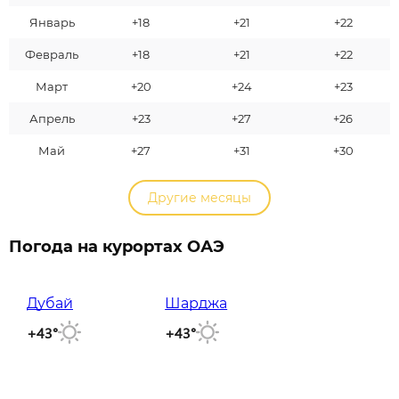
Январь
+18
+21
+22
Февраль
+18
+21
+22
Март
+20
+24
+23
Апрель
+23
+27
+26
Май
+27
+31
+30
Другие месяцы
Погода на курортах ОАЭ
Дубай
Шарджа
+43°
+43°