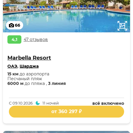
66
4,1
47 отзывов
Marbella Resort
ОАЭ
,
Шарджа
15 км
до аэропорта
Песчаный пляж
6000 м
до пляжа ,
3 линия
С
09.10.2026
11 ночей
всё включено
от 360 297 ₽