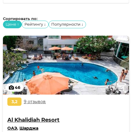
Сортировать по:
Цене
Рейтингу
Популярности
↑
↓
↓
46
3,2
9 отзывов
Al Khalidiah Resort
ОАЭ
,
Шарджа