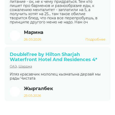
питание - ок, не к чему придраться. Тем кто
пишет про барменов и разнообразие еды, к
сожалению менталитет - заплатили на 5, а
получить хотят на 25... там такое обилие
творится блюд, что пока все перепробуешь, в
принципе другого меню не надо. Нам оч
Марина
26.05.2026
Подробнее
DoubleTree by Hilton Sharjah
Waterfront Hotel And Residences 4*
,
ОАЭ
Шарджа
Иляз красавчик мололец кызматына дерзай мы
рады Чистата
Жыргалбек
25.05.2026