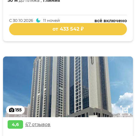
50 м
до пляжа ,
1 линия
С
30.10.2026
11 ночей
всё включено
от 433 542 ₽
155
4,6
67 отзывов