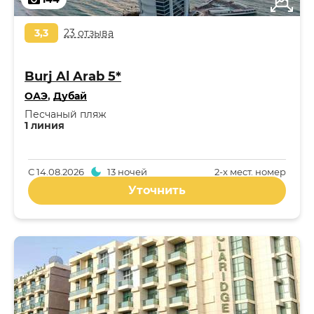
3,3
23 отзыва
Burj Al Arab 5*
ОАЭ
,
Дубай
Песчаный пляж
1 линия
С
14.08.2026
13 ночей
2-x мест. номер
Уточнить