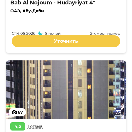
Bab Al Nojoum - Hudayriyat 4*
ОАЭ
,
Абу-Даби
С
14.08.2026
8 ночей
2-x мест. номер
Уточнить
67
4,5
1 отзыв