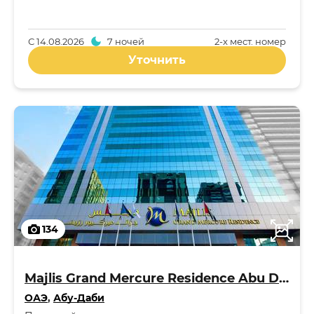
С
14.08.2026
7 ночей
2-x мест. номер
Уточнить
134
Majlis Grand Mercure Residence Abu Dhabi 5*
ОАЭ
,
Абу-Даби