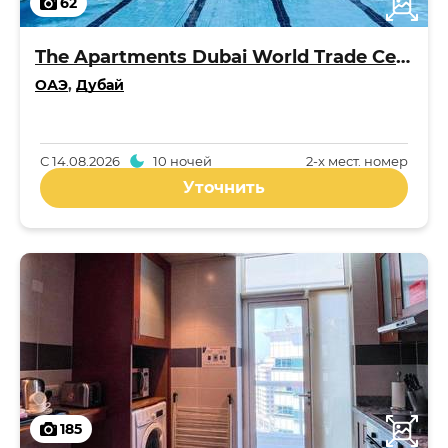
62
The Apartments Dubai World Trade Centre
ОАЭ
,
Дубай
С
14.08.2026
10 ночей
2-x мест. номер
Уточнить
185