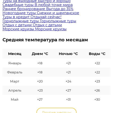
Туры на выходные
Быстро и хорошо
Свадебные туры
В любой точке мира
Раннее бронирование
Выгода до 35%
Новогодние туры
Снежки и шампанское
Туры в кредит
Отдыхай сейчас!
Горнолыжные туры
Горнолыжные туры
Отдых с детьми
Отдых с детьми
Морские круизы
Морские круизы
Средняя температура по месяцам
Месяц
Днем °C
Ночью °C
Воды °C
Январь
+18
+21
+22
Февраль
+18
+21
+22
Март
+20
+24
+23
Апрель
+23
+27
+26
Май
+27
+31
+30
Другие месяцы