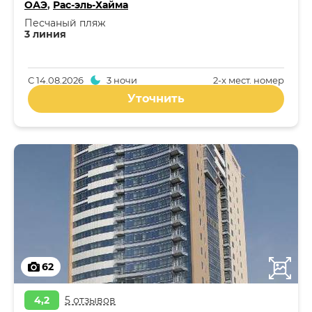
ОАЭ
,
Рас-эль-Хайма
Песчаный пляж
3 линия
С
14.08.2026
3 ночи
2-x мест. номер
Уточнить
62
4,2
5 отзывов