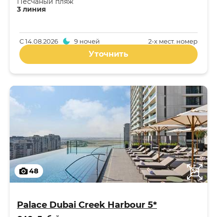
Песчаный пляж
3 линия
С
14.08.2026
9 ночей
2-x мест. номер
Уточнить
48
Palace Dubai Creek Harbour 5*