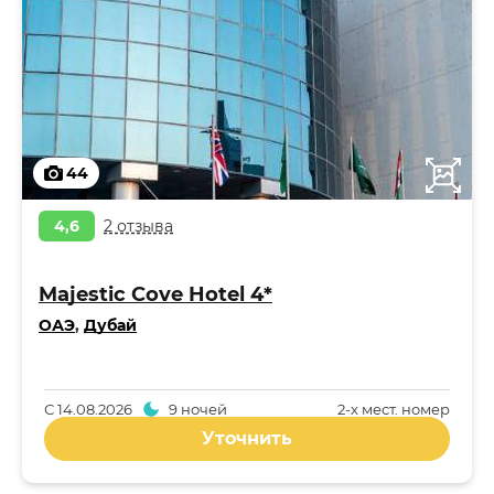
44
4,6
2 отзыва
Majestic Cove Hotel 4*
ОАЭ
,
Дубай
С
14.08.2026
9 ночей
2-x мест. номер
Уточнить