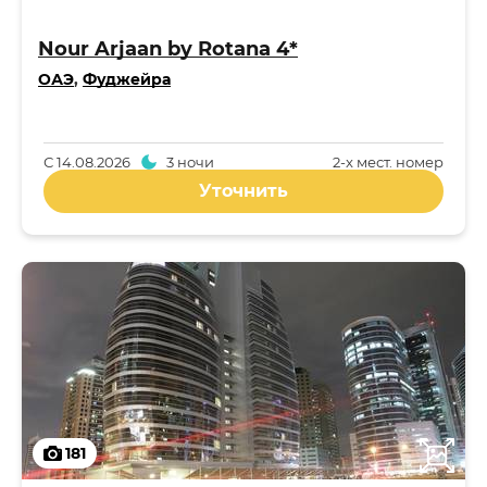
Nour Arjaan by Rotana 4*
ОАЭ
,
Фуджейра
С
14.08.2026
3 ночи
2-x мест. номер
Уточнить
181