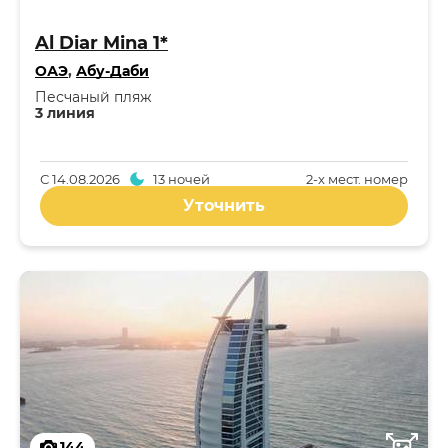
Al Diar Mina 1*
ОАЭ
,
Абу-Даби
Песчаный пляж
3 линия
С
14.08.2026
13 ночей
2-x мест. номер
Уточнить
144