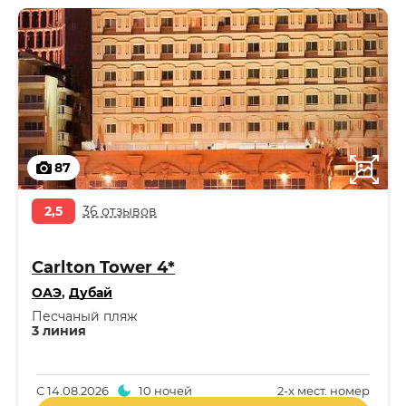
87
2,5
36 отзывов
Carlton Tower 4*
ОАЭ
,
Дубай
Песчаный пляж
3 линия
С
14.08.2026
10 ночей
2-x мест. номер