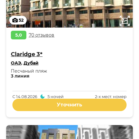
52
5,0
70 отзывов
Claridge 3*
ОАЭ
,
Дубай
Песчаный пляж
3 линия
С
14.08.2026
5 ночей
2-x мест. номер
Уточнить