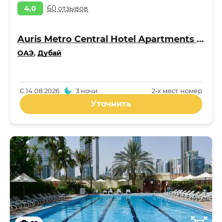
4,0
60 отзывов
Auris Metro Central Hotel Apartments 4*
ОАЭ
,
Дубай
С
14.08.2026
3 ночи
2-x мест. номер
Уточнить