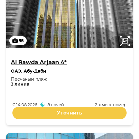
55
Al Rawda Arjaan 4*
ОАЭ
,
Абу-Даби
Песчаный пляж
3 линия
С
14.08.2026
8 ночей
2-x мест. номер
Уточнить