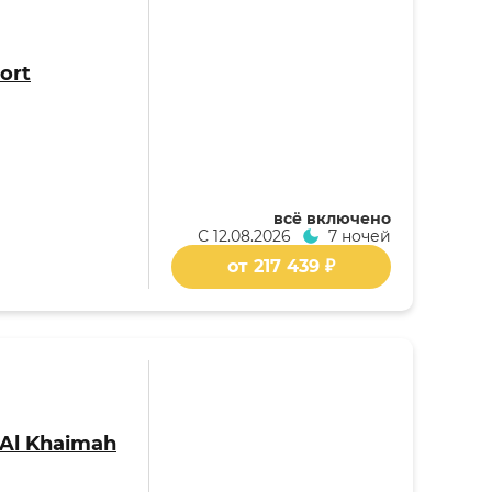
ort
всё включено
С
12.08.2026
7 ночей
от 217 439 ₽
s Al Khaimah