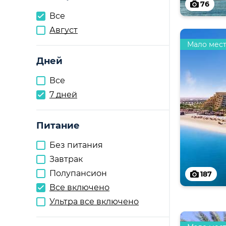
76
Все
Август
Мало мес
Дней
Все
7 дней
Питание
Без питания
Завтрак
Полупансион
187
Все включено
Ультра все включено