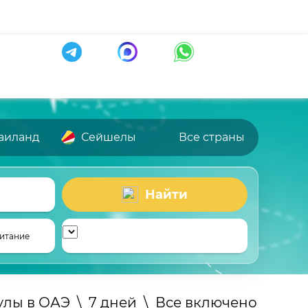
аиланд
Сейшелы
Все страны
Найти
итание
улы в ОАЭ
\
7 дней
\
Все включено