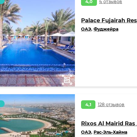
т
4,0
6 отзывов
Palace Fujairah Res
ОАЭ
,
Фуджейра
т
4,1
128 отзывов
Rixos Al Mairid Ra
ОАЭ
,
Рас-Эль-Хайма