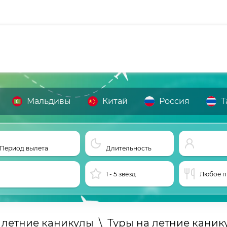
Мальдивы
Китай
Россия
Т
Период вылета
Длительность
1 - 5 звёзд
Любое п
 летние каникулы
\
Туры на летние каник