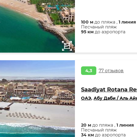
100 м
до пляжа ,
1 линия
Песчаный пляж
95 км
до аэропорта
4,3
77 отзывов
Saadiyat Rotana Res
ОАЭ
,
Абу Даби / Аль Ай
20 м
до пляжа ,
1 линия
Песчаный пляж
34 км
до аэропорта