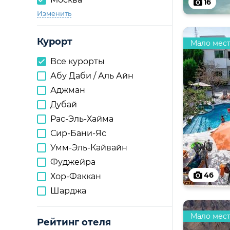
16
Изменить
Курорт
Мало мес
Все курорты
Абу Даби / Аль Айн
Аджман
Дубай
Рас-Эль-Хайма
Сир-Бани-Яс
Умм-Эль-Кайвайн
Фуджейра
46
Хор-Факкан
Шарджа
Мало мес
Рейтинг отеля