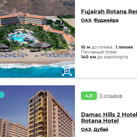
Fujairah Rotana Re
ОАЭ
,
Фуджейра
10 м
до пляжа ,
1 линия
Песчаный пляж
140 км
до аэропорта
т
4,0
11 отзывов
Damac Hills 2 Hotel
Rotana Hotel
ОАЭ
,
Дубай