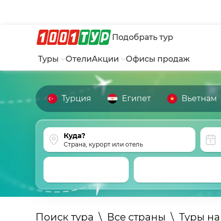
Подобрать тур
Туры
Отели
Акции
Офисы продаж
Турция
Египет
Вьетнам
Страна, курорт или отель
Поиск тура
\
Все страны
\
Туры на