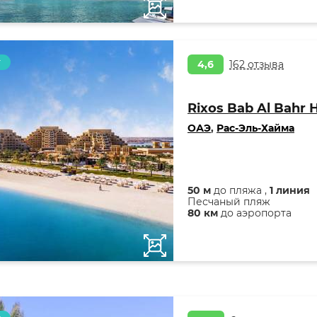
т
4,6
162 отзыва
Rixos Bab Al Bahr 
ОАЭ
,
Рас-Эль-Хайма
50 м
до пляжа ,
1 линия
Песчаный пляж
80 км
до аэропорта