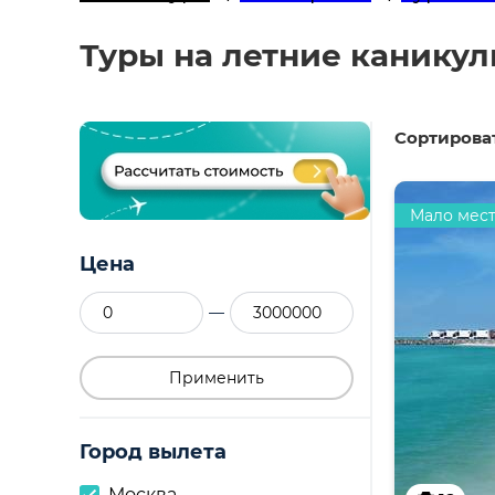
Туры на летние каникул
Сортироват
Мало мес
Цена
—
Применить
Город вылета
Москва