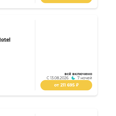
Hotel
всё включено
С
13.08.2026
7 ночей
от 211 695 ₽