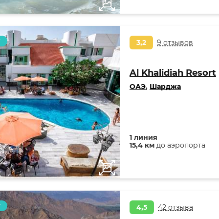
т
3,2
9 отзывов
Al Khalidiah Resort
ОАЭ
,
Шарджа
1 линия
15,4 км
до аэропорта
т
4,5
42 отзыва