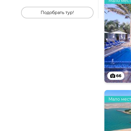
Мало мес
Подобрать тур!
66
Мало мес