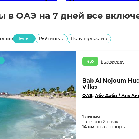
ы в ОАЭ на 7 дней все включ
ь по:
Цене
Рейтингу
Популярности
↑
↓
↓
т
4,0
6 отзывов
Bab Al Nojoum Hud
Villas
ОАЭ
,
Абу Даби / Аль Ай
1 линия
Песчаный пляж
14 км
до аэропорта