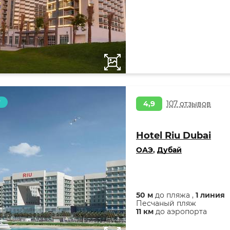
т
4,9
107 отзывов
Hotel Riu Dubai
ОАЭ
,
Дубай
50 м
до пляжа ,
1 линия
Песчаный пляж
11 км
до аэропорта