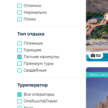
Отлично
Нормально
Плохо
Тип отдыха
Пляжные
Горящие
122
Летние каникулы
Премиум туры
Свадебные
Мало мес
Туроператор
Все операторы
OneTouch&Travel
Anex